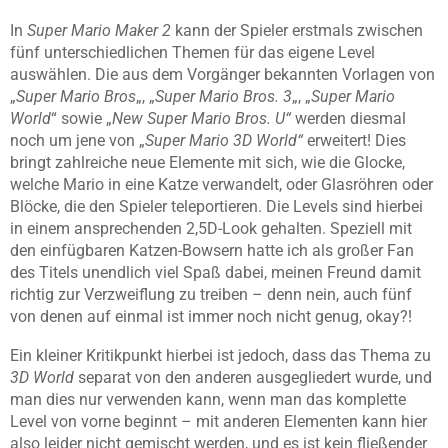
In
Super Mario Maker 2
kann der Spieler erstmals zwischen
fünf unterschiedlichen Themen für das eigene Level
auswählen. Die aus dem Vorgänger bekannten Vorlagen von
„
Super Mario Bros
„, „
Super Mario Bros. 3
„, „
Super Mario
World
“ sowie „
New Super Mario Bros. U“
werden diesmal
noch um jene von „
Super Mario 3D World“
erweitert! Dies
bringt zahlreiche neue Elemente mit sich, wie die Glocke,
welche Mario in eine Katze verwandelt, oder Glasröhren oder
Blöcke, die den Spieler teleportieren. Die Levels sind hierbei
in einem ansprechenden 2,5D-Look gehalten. Speziell mit
den einfügbaren Katzen-Bowsern hatte ich als großer Fan
des Titels unendlich viel Spaß dabei, meinen Freund damit
richtig zur Verzweiflung zu treiben – denn nein, auch fünf
von denen auf einmal ist immer noch nicht genug, okay?!
Ein kleiner Kritikpunkt hierbei ist jedoch, dass das Thema zu
3D World
separat von den anderen ausgegliedert wurde, und
man dies nur verwenden kann, wenn man das komplette
Level von vorne beginnt – mit anderen Elementen kann hier
also leider nicht gemischt werden, und es ist kein fließender