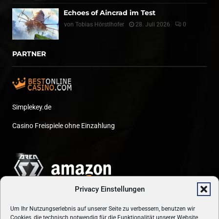
Echoes of Aincrad im Test
von
Tobias Hörstlhofer
28. Juli 2026
0
PARTNER
Simplekey.de
Casino Freispiele ohne Einzahlung
Privacy Einstellungen
Um Ihr Nutzungserlebnis auf unserer Seite zu verbessern, benutzen wir
Cookies, die technisch notwendig für die Funktionalität unserer Website