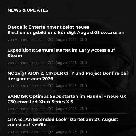
NEWS & UPDATES
Daedalic Entertainment zeigt neues
Erscheinungsbild und kündigt August-Showcase an
von
Hannes Linsbauer
7. August 2026
0
Expeditions: Samurai startet im Early Access auf
Steam
von
Hannes Linsbauer
7. August 2026
0
NC zeigt AION 2, CINDER CITY und Project Bonfire bei
der gamescom 2026
von
Hannes Linsbauer
7. August 2026
0
SANDISK Optimus SSDs starten im Handel – neue GX
C50 erweitert Xbox Series X|S
von
Hannes Linsbauer
7. August 2026
0
GTA 6: „An Extended Look“ startet am 27. August
zuerst auf Netflix
von
Hannes Linsbauer
6. August 2026
0