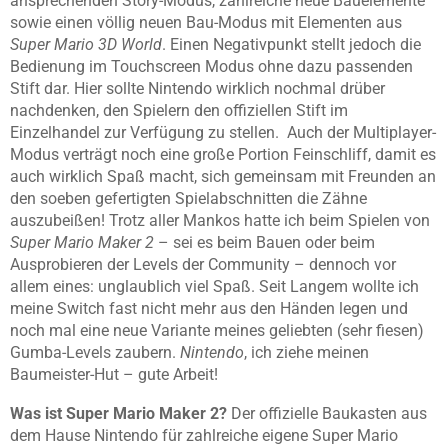
ansprechenden Story-Modus, zahlreiche neue Bauelemente
sowie einen völlig neuen Bau-Modus mit Elementen aus
Super Mario 3D World
. Einen Negativpunkt stellt jedoch die
Bedienung im Touchscreen Modus ohne dazu passenden
Stift dar. Hier sollte Nintendo wirklich nochmal drüber
nachdenken, den Spielern den offiziellen Stift im
Einzelhandel zur Verfügung zu stellen. Auch der Multiplayer-
Modus verträgt noch eine große Portion Feinschliff, damit es
auch wirklich Spaß macht, sich gemeinsam mit Freunden an
den soeben gefertigten Spielabschnitten die Zähne
auszubeißen! Trotz aller Mankos hatte ich beim Spielen von
Super Mario Maker 2
– sei es beim Bauen oder beim
Ausprobieren der Levels der Community – dennoch vor
allem eines: unglaublich viel Spaß. Seit Langem wollte ich
meine Switch fast nicht mehr aus den Händen legen und
noch mal eine neue Variante meines geliebten (sehr fiesen)
Gumba-Levels zaubern.
Nintendo
, ich ziehe meinen
Baumeister-Hut – gute Arbeit!
Was ist Super Mario Maker 2?
Der offizielle Baukasten aus
dem Hause Nintendo für zahlreiche eigene Super Mario