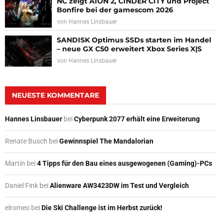
NC zeigt AION 2, CINDER CITY und Project
Bonfire bei der gamescom 2026
von
Hannes Linsbauer
SANDISK Optimus SSDs starten im Handel
– neue GX C50 erweitert Xbox Series X|S
von
Hannes Linsbauer
NEUESTE KOMMENTARE
Hannes Linsbauer
bei
Cyberpunk 2077 erhält eine Erweiterung
Renate Busch
bei
Gewinnspiel The Mandalorian
Martin
bei
4 Tipps für den Bau eines ausgewogenen (Gaming)-PCs
Daniel Fink
bei
Alienware AW3423DW im Test und Vergleich
elromeo
bei
Die Ski Challenge ist im Herbst zurück!