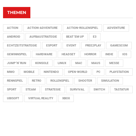
THEMEN
ACTION
ACTION-ADVENTURE
ACTION-ROLLENSPIEL
ADVENTURE
ANDROID
AUFBAUSTRATEGIE
BEAT 'EM UP
E3
ECHTZEITSTRATEGIE
ESPORT
EVENT
FREE2PLAY
GAMESCOM
GEWINNSPIEL
HARDWARE
HEADSET
HORROR
INDIE
IOS
JUMP 'N' RUN
KONSOLE
LINUX
MAC
MAUS
MESSE
MMO
MOBILE
NINTENDO
OPEN-WORLD
PC
PLAYSTATION
RENNSPIEL
RETRO
ROLLENSPIEL
SHOOTER
SIMULATION
SPORT
STEAM
STRATEGIE
SURVIVAL
SWITCH
TASTATUR
UBISOFT
VIRTUAL REALITY
XBOX