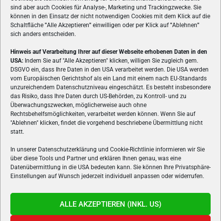
sind aber auch Cookies für Analyse-, Marketing und Trackingzwecke. Sie
können in den Einsatz der nicht notwendigen Cookies mit dem Klick auf die
Schaltfläche
"
Alle Akzeptieren
"
einwilligen oder per Klick auf
"
Ablehnen
"
sich anders entscheiden.
Hinweis auf Verarbeitung Ihrer auf dieser Webseite erhobenen Daten in den
USA:
Indem Sie auf "Alle Akzeptieren" klicken, willigen Sie zugleich gem.
ÜBER UNS
DSGVO ein, dass Ihre Daten in den USA verarbeitet werden. Die USA werden
vom Europäischen Gerichtshof als ein Land mit einem nach EU-Standards
VON GAMERN, FÜR GAMER! Gamers.at ist das älteste Online-
unzureichendem Datenschutzniveau eingeschätzt. Es besteht insbesondere
Spielemagazin Österreichs und bringt täglich aktuelle News,
das Risiko, dass Ihre Daten durch US-Behörden, zu Kontroll- und zu
Reviews und Videos zu PC- und Konsolenspielen, Gaming-
Überwachungszwecken, möglicherweise auch ohne
Rechtsbehelfsmöglichkeiten, verarbeitet werden können. Wenn Sie auf
Hardware und aus der Welt des e-Sport's.
"Ablehnen" klicken, findet die vorgehend beschriebene Übermittlung nicht
statt.
Schreib uns:
redaktion@gamers.at
In unserer Datenschutzerklärung und Cookie-Richtlinie informieren wir Sie
über diese Tools und Partner und erklären Ihnen genau, was eine
FOLGE UNS
Datenübermittlung in die USA bedeuten kann. Sie können Ihre Privatsphäre-
Einstellungen auf Wunsch jederzeit individuell anpassen oder widerrufen.
ALLE AKZEPTIEREN (INKL. US)