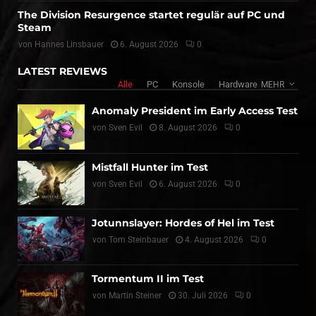
The Division Resurgence startet regulär auf PC und
Steam
von
Hannes Linsbauer
6. August 2026
0
LATEST REVIEWS
Alle
PC
Konsole
Hardware
MEHR
Anomaly President im Early Access Test
von
Sven Evil
8. August 2026
0
Mistfall Hunter im Test
von
Sven Evil
6. August 2026
0
Jotunnslayer: Hordes of Hel im Test
von
Tom Steinbauer
4. August 2026
0
Tormentum II im Test
von
Martin Steiner
30. Juli 2026
0