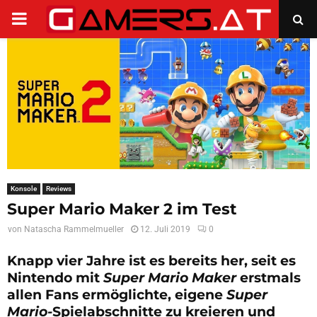
PRIMARY
MENU
Konsole
Reviews
Super Mario Maker 2 im Test
von
Natascha Rammelmueller
12. Juli 2019
0
Knapp vier Jahre ist es bereits her, seit es
Nintendo mit
Super Mario Maker
erstmals
allen Fans ermöglichte, eigene
Super
Mario-
Spielabschnitte zu kreieren und