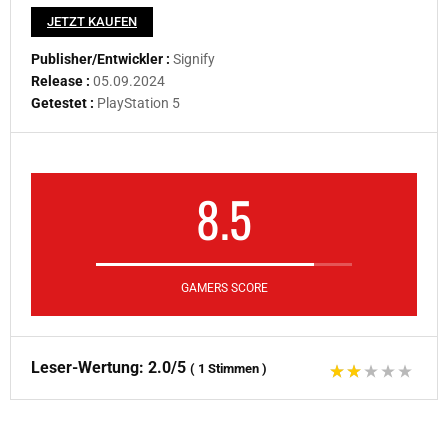
JETZT KAUFEN
Publisher/Entwickler :
Signify
Release :
05.09.2024
Getestet :
PlayStation 5
8.5
GAMERS SCORE
Leser-Wertung:
2.0/5
(
1
Stimmen
)