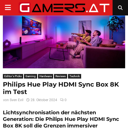
PRIMARY
MENU
Editor's Picks
Gaming
Hardware
Reviews
Technik
Philips Hue Play HDMI Sync Box 8K
im Test
von
Sven Evil
28. Oktober 2024
0
Lichtsynchronisation der nächsten
Generation: Die Philips Hue Play HDMI Sync
Box 8K soll die Grenzen immersiver