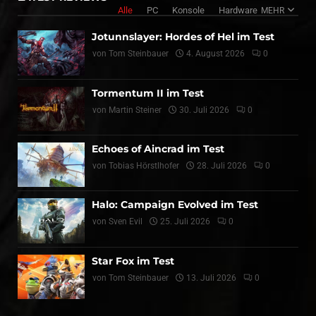
Alle
PC
Konsole
Hardware
MEHR
Jotunnslayer: Hordes of Hel im Test
von
Tom Steinbauer
4. August 2026
0
Tormentum II im Test
von
Martin Steiner
30. Juli 2026
0
Echoes of Aincrad im Test
von
Tobias Hörstlhofer
28. Juli 2026
0
Halo: Campaign Evolved im Test
von
Sven Evil
25. Juli 2026
0
Star Fox im Test
von
Tom Steinbauer
13. Juli 2026
0