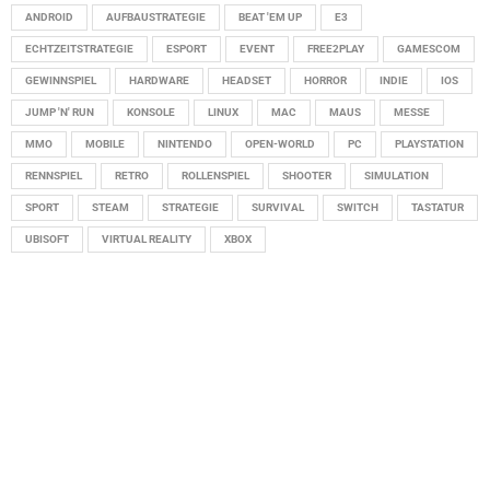
ANDROID
AUFBAUSTRATEGIE
BEAT 'EM UP
E3
ECHTZEITSTRATEGIE
ESPORT
EVENT
FREE2PLAY
GAMESCOM
GEWINNSPIEL
HARDWARE
HEADSET
HORROR
INDIE
IOS
JUMP 'N' RUN
KONSOLE
LINUX
MAC
MAUS
MESSE
MMO
MOBILE
NINTENDO
OPEN-WORLD
PC
PLAYSTATION
RENNSPIEL
RETRO
ROLLENSPIEL
SHOOTER
SIMULATION
SPORT
STEAM
STRATEGIE
SURVIVAL
SWITCH
TASTATUR
UBISOFT
VIRTUAL REALITY
XBOX