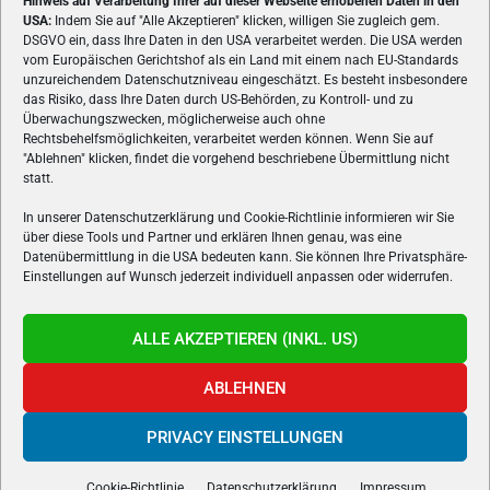
Hinweis auf Verarbeitung Ihrer auf dieser Webseite erhobenen Daten in den
USA:
Indem Sie auf "Alle Akzeptieren" klicken, willigen Sie zugleich gem.
ÜBER UNS
DSGVO ein, dass Ihre Daten in den USA verarbeitet werden. Die USA werden
vom Europäischen Gerichtshof als ein Land mit einem nach EU-Standards
VON GAMERN, FÜR GAMER! Gamers.at ist das älteste Online-
unzureichendem Datenschutzniveau eingeschätzt. Es besteht insbesondere
Spielemagazin Österreichs und bringt täglich aktuelle News,
das Risiko, dass Ihre Daten durch US-Behörden, zu Kontroll- und zu
Reviews und Videos zu PC- und Konsolenspielen, Gaming-
Überwachungszwecken, möglicherweise auch ohne
Hardware und aus der Welt des e-Sport's.
Rechtsbehelfsmöglichkeiten, verarbeitet werden können. Wenn Sie auf
"Ablehnen" klicken, findet die vorgehend beschriebene Übermittlung nicht
Schreib uns:
redaktion@gamers.at
statt.
In unserer Datenschutzerklärung und Cookie-Richtlinie informieren wir Sie
über diese Tools und Partner und erklären Ihnen genau, was eine
FOLGE UNS
Datenübermittlung in die USA bedeuten kann. Sie können Ihre Privatsphäre-
Einstellungen auf Wunsch jederzeit individuell anpassen oder widerrufen.
ALLE AKZEPTIEREN (INKL. US)
ABLEHNEN
PRIVACY EINSTELLUNGEN
Gamers.at v6 © 1999-2024 All Rights Reserved -
Kontakt
|
Impressum
|
Datenschutzerklärung
|
Cookie Richtline
- Developed by
linomedia
Cookie-Richtlinie
Datenschutzerklärung
Impressum