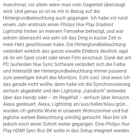
manchmal, vor allem wenn man vom Gegenteil überzeugt
wird. Und genau so ist es mir in Bezug auf die
Hintergrundbeleuchtung auch gegangen. Ich habe vor rund
einem Jahr erstmals einen
Philips Hue Play Gradient
Lightstrip
hinten an meinem Fernseher befestigt, und war
extrem überrascht wie sehr ich das Ding in kurzer Zeit in
mein Herz geschlossen habe. Die Hintergrundbeleuchtung
verändert wirklich das ganze visuelle Erlebnis deutlich, egal
ob ihr ein Spiel zockt oder einen Film anschaut. Dank der am
PC laufenden Hue Sync Software verändert sich die Farbe
und Intensität der Hintergrundbeleuchtung immer passend
zum jeweiligen Inhalt des Monitors. Echt cool. Und wenn ich
das gerade nicht wollte, dann habe ich die Synchronisierung
einfach abgedreht und den Lightstrip „händisch“ entweder
über das Handy oder – im Regelfall – einfach über Amazon
Alexa gesteuert. Alexa, Lightstrip an/aus/heller/blau/grün…
wurden oft gehörte Worte in unserem Wohnzimmer und hat
jegliche weitere Beleuchtung unnötig gemacht. Nun bin ich
jedoch noch einen Schritt weiter gegangen. Eine
Philips Hue
Play HDMI Sync Box 8K
sollte in das Setup integriert werden.