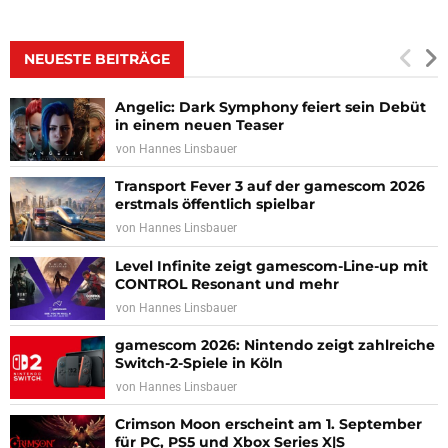
NEUESTE BEITRÄGE
Angelic: Dark Symphony feiert sein Debüt
in einem neuen Teaser
von
Hannes Linsbauer
Transport Fever 3 auf der gamescom 2026
erstmals öffentlich spielbar
von
Hannes Linsbauer
Level Infinite zeigt gamescom-Line-up mit
CONTROL Resonant und mehr
von
Hannes Linsbauer
gamescom 2026: Nintendo zeigt zahlreiche
Switch-2-Spiele in Köln
von
Hannes Linsbauer
Crimson Moon erscheint am 1. September
für PC, PS5 und Xbox Series X|S