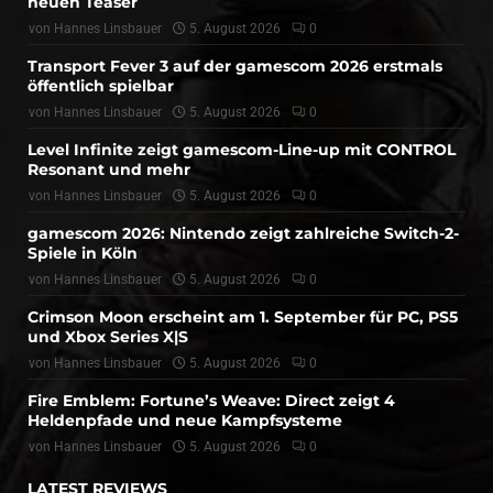
neuen Teaser
von
Hannes Linsbauer
5. August 2026
0
Transport Fever 3 auf der gamescom 2026 erstmals
öffentlich spielbar
von
Hannes Linsbauer
5. August 2026
0
Level Infinite zeigt gamescom-Line-up mit CONTROL
Resonant und mehr
von
Hannes Linsbauer
5. August 2026
0
gamescom 2026: Nintendo zeigt zahlreiche Switch-2-
Spiele in Köln
von
Hannes Linsbauer
5. August 2026
0
Crimson Moon erscheint am 1. September für PC, PS5
und Xbox Series X|S
von
Hannes Linsbauer
5. August 2026
0
Fire Emblem: Fortune’s Weave: Direct zeigt 4
Heldenpfade und neue Kampfsysteme
von
Hannes Linsbauer
5. August 2026
0
LATEST REVIEWS