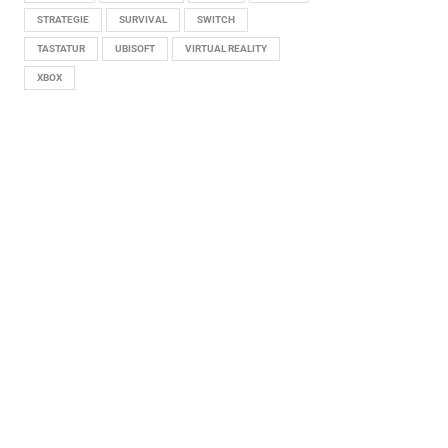
STRATEGIE
SURVIVAL
SWITCH
TASTATUR
UBISOFT
VIRTUAL REALITY
XBOX