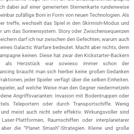
ich dabei auf einer generierten Sternenkarte rundenweise
heinbar zufällige Boni in Form von neuen Technologien. Als
er treffe, wechselt das Spiel in den Skirmish-Modus und
er um das Sonnensystem. Story oder Zwischensequenzen
Speichern darf ich nur zwischen den Gefechten, warum auch
eines Galactic Warfare bedeutet. Macht aber nichts, denn
kampagne keinen. Diese hat zwar den Kickstarter-Backern
er als Herzstück war sowieso immer schon der
ancing braucht man sich hierbei keine großen Gedanken
aktionen, jeder Spieler verfügt über die selben Einheiten.
spieler, auf welche Weise man den Gegner niedermetzeln
edene Angriffsvarianten: Invasion mit Bodentruppen oder
ttels Teleportern oder durch Transportschiffe. Wenig
und meist auch nicht sehr effektiv. Wirkungsvoller sind
aser-Plattformen, Raumschiffen oder interplanetarer
aber die “Planet Smash”-Strategien. Kleine und große