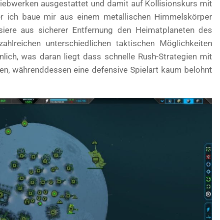
iebwerken ausgestattet und damit auf Kollisionskurs mit
r ich baue mir aus einem metallischen Himmelskörper
siere aus sicherer Entfernung den Heimatplaneten des
hlreichen unterschiedlichen taktischen Möglichkeiten
lich, was daran liegt dass schnelle Rush-Strategien mit
ühren, währenddessen eine defensive Spielart kaum belohnt