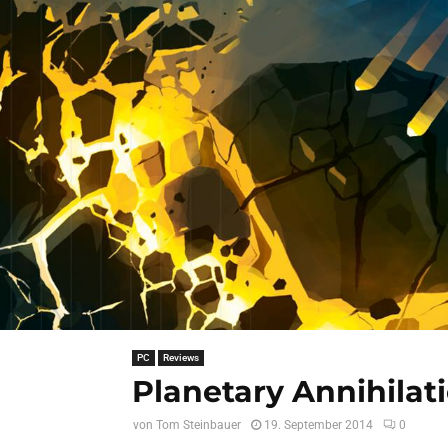
PC
Reviews
Planetary Annihilat
von
Tom Steinbauer
19. September 2014
0