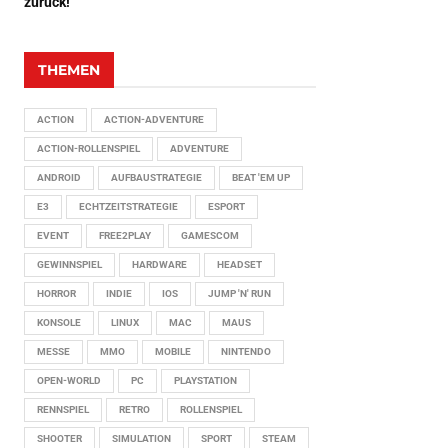
zurück!
THEMEN
ACTION
ACTION-ADVENTURE
ACTION-ROLLENSPIEL
ADVENTURE
ANDROID
AUFBAUSTRATEGIE
BEAT 'EM UP
E3
ECHTZEITSTRATEGIE
ESPORT
EVENT
FREE2PLAY
GAMESCOM
GEWINNSPIEL
HARDWARE
HEADSET
HORROR
INDIE
IOS
JUMP 'N' RUN
KONSOLE
LINUX
MAC
MAUS
MESSE
MMO
MOBILE
NINTENDO
OPEN-WORLD
PC
PLAYSTATION
RENNSPIEL
RETRO
ROLLENSPIEL
SHOOTER
SIMULATION
SPORT
STEAM