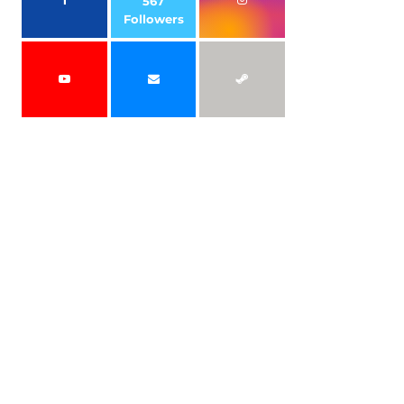
567
Followers