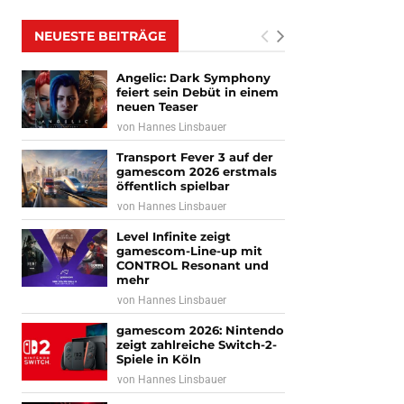
NEUESTE BEITRÄGE
Angelic: Dark Symphony
feiert sein Debüt in einem
neuen Teaser
von
Hannes Linsbauer
Transport Fever 3 auf der
gamescom 2026 erstmals
öffentlich spielbar
von
Hannes Linsbauer
Level Infinite zeigt
gamescom-Line-up mit
CONTROL Resonant und
mehr
von
Hannes Linsbauer
gamescom 2026: Nintendo
zeigt zahlreiche Switch-2-
Spiele in Köln
von
Hannes Linsbauer