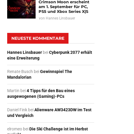
Crimson Moon erscheint
am 1. September für PC,
PS5 und Xbox Series X|S
von
Hannes Linsbauer
NEUESTE KOMMENTARE
Hannes Linsbauer
bei
Cyberpunk 2077 erhält
eine Erweiterung
Renate Busch
bei
Gewinnspiel The
Mandalorian
Martin
bei
4 Tipps für den Bau eines
ausgewogenen (Gaming)-PCs
Daniel Fink
bei
Alienware AW3423DW im Test
und Vergleich
elromeo
bei
Die Ski Challenge ist im Herbst