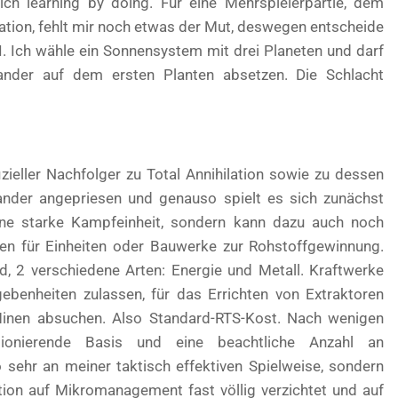
ch learning by doing. Für eine Mehrspielerpartie, dem
lation, fehlt mir noch etwas der Mut, deswegen entscheide
. Ich wähle ein Sonnensystem mit drei Planeten und darf
nder auf dem ersten Planten absetzen. Die Schlacht
fizieller Nachfolger zu Total Annihilation sowie zu dessen
nder angepriesen und genauso spielt es sich zunächst
ne starke Kampfeinheit, sondern kann dazu auch noch
ken für Einheiten oder Bauwerke zur Rohstoffgewinnung.
d, 2 verschiedene Arten: Energie und Metall. Kraftwerke
ebenheiten zulassen, für das Errichten von Extraktoren
inen absuchen. Also Standard-RTS-Kost. Nach wenigen
ionierende Basis und eine beachtliche Anzahl an
 sehr an meiner taktisch effektiven Spielweise, sondern
tion auf Mikromanagement fast völlig verzichtet und auf