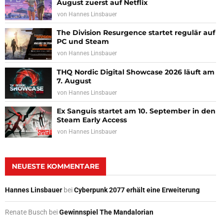
August zuerst auf Netflix
von
Hannes Linsbauer
The Division Resurgence startet regulär auf
PC und Steam
von
Hannes Linsbauer
THQ Nordic Digital Showcase 2026 läuft am
7. August
von
Hannes Linsbauer
Ex Sanguis startet am 10. September in den
Steam Early Access
von
Hannes Linsbauer
NEUESTE KOMMENTARE
Hannes Linsbauer
bei
Cyberpunk 2077 erhält eine Erweiterung
Renate Busch
bei
Gewinnspiel The Mandalorian