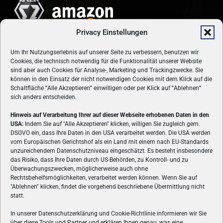
Privacy Einstellungen
Um Ihr Nutzungserlebnis auf unserer Seite zu verbessern, benutzen wir
Cookies, die technisch notwendig für die Funktionalität unserer Website
sind aber auch Cookies für Analyse-, Marketing und Trackingzwecke. Sie
können in den Einsatz der nicht notwendigen Cookies mit dem Klick auf die
Schaltfläche
"
Alle Akzeptieren
"
einwilligen oder per Klick auf
"
Ablehnen
"
sich anders entscheiden.
Hinweis auf Verarbeitung Ihrer auf dieser Webseite erhobenen Daten in den
USA:
Indem Sie auf "Alle Akzeptieren" klicken, willigen Sie zugleich gem.
ÜBER UNS
DSGVO ein, dass Ihre Daten in den USA verarbeitet werden. Die USA werden
vom Europäischen Gerichtshof als ein Land mit einem nach EU-Standards
VON GAMERN, FÜR GAMER! Gamers.at ist das älteste Online-
unzureichendem Datenschutzniveau eingeschätzt. Es besteht insbesondere
Spielemagazin Österreichs und bringt täglich aktuelle News,
das Risiko, dass Ihre Daten durch US-Behörden, zu Kontroll- und zu
Reviews und Videos zu PC- und Konsolenspielen, Gaming-
Überwachungszwecken, möglicherweise auch ohne
Rechtsbehelfsmöglichkeiten, verarbeitet werden können. Wenn Sie auf
Hardware und aus der Welt des e-Sport's.
"Ablehnen" klicken, findet die vorgehend beschriebene Übermittlung nicht
statt.
Schreib uns:
redaktion@gamers.at
In unserer Datenschutzerklärung und Cookie-Richtlinie informieren wir Sie
über diese Tools und Partner und erklären Ihnen genau, was eine