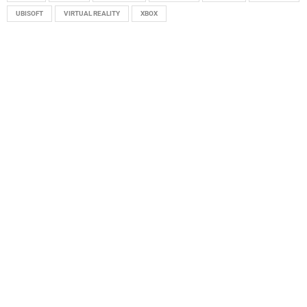
UBISOFT
VIRTUAL REALITY
XBOX