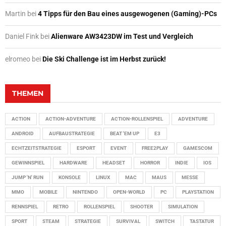
Martin
bei
4 Tipps für den Bau eines ausgewogenen (Gaming)-PCs
Daniel Fink
bei
Alienware AW3423DW im Test und Vergleich
elromeo
bei
Die Ski Challenge ist im Herbst zurück!
THEMEN
ACTION
ACTION-ADVENTURE
ACTION-ROLLENSPIEL
ADVENTURE
ANDROID
AUFBAUSTRATEGIE
BEAT 'EM UP
E3
ECHTZEITSTRATEGIE
ESPORT
EVENT
FREE2PLAY
GAMESCOM
GEWINNSPIEL
HARDWARE
HEADSET
HORROR
INDIE
IOS
JUMP 'N' RUN
KONSOLE
LINUX
MAC
MAUS
MESSE
MMO
MOBILE
NINTENDO
OPEN-WORLD
PC
PLAYSTATION
RENNSPIEL
RETRO
ROLLENSPIEL
SHOOTER
SIMULATION
SPORT
STEAM
STRATEGIE
SURVIVAL
SWITCH
TASTATUR