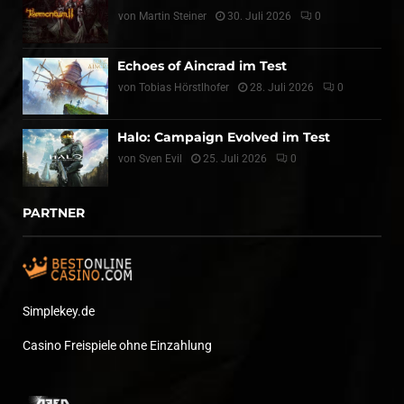
von
Martin Steiner
30. Juli 2026
0
Echoes of Aincrad im Test
von
Tobias Hörstlhofer
28. Juli 2026
0
Halo: Campaign Evolved im Test
von
Sven Evil
25. Juli 2026
0
PARTNER
Simplekey.de
Casino Freispiele ohne Einzahlung