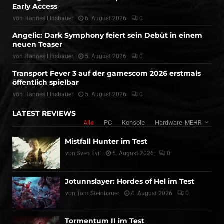
Early Access
von
Hannes Linsbauer
6. August 2026
0
Angelic: Dark Symphony feiert sein Debüt in einem
neuen Teaser
von
Hannes Linsbauer
5. August 2026
0
Transport Fever 3 auf der gamescom 2026 erstmals
öffentlich spielbar
von
Hannes Linsbauer
5. August 2026
0
LATEST REVIEWS
Alle
PC
Konsole
Hardware
MEHR
Mistfall Hunter im Test
von
Sven Evil
6. August 2026
0
Jotunnslayer: Hordes of Hel im Test
von
Tom Steinbauer
4. August 2026
0
Tormentum II im Test