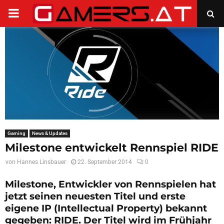
PRIMARY
MENU
Gaming
News & Updates
Milestone entwickelt Rennspiel RIDE
von
Hannes Linsbauer
22. September 2014
0
Milestone, Entwickler von Rennspielen hat
jetzt seinen neuesten Titel und erste
eigene IP (Intellectual Property) bekannt
gegeben: RIDE. Der Titel wird im Frühjahr