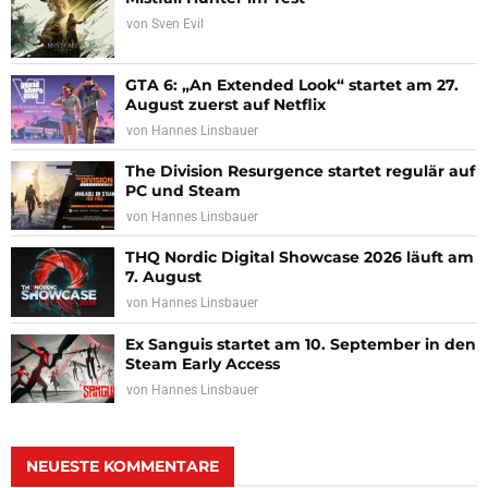
von
Sven Evil
GTA 6: „An Extended Look“ startet am 27.
August zuerst auf Netflix
von
Hannes Linsbauer
The Division Resurgence startet regulär auf
PC und Steam
von
Hannes Linsbauer
THQ Nordic Digital Showcase 2026 läuft am
7. August
von
Hannes Linsbauer
Ex Sanguis startet am 10. September in den
Steam Early Access
von
Hannes Linsbauer
NEUESTE KOMMENTARE