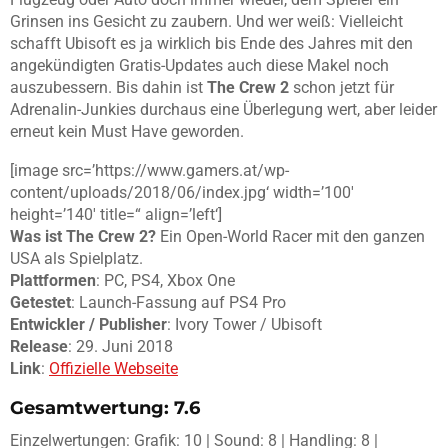
Grinsen ins Gesicht zu zaubern. Und wer weiß: Vielleicht
schafft Ubisoft es ja wirklich bis Ende des Jahres mit den
angekündigten Gratis-Updates auch diese Makel noch
auszubessern. Bis dahin ist
The Crew 2
schon jetzt für
Adrenalin-Junkies durchaus eine Überlegung wert, aber leider
erneut kein Must Have geworden.
[image src=’https://www.gamers.at/wp-
content/uploads/2018/06/index.jpg‘ width=’100′
height=’140′ title=“ align=’left‘]
Was ist The Crew 2?
Ein Open-World Racer mit den ganzen
USA als Spielplatz.
Plattformen
: PC, PS4, Xbox One
Getestet
: Launch-Fassung auf PS4 Pro
Entwickler / Publisher
: Ivory Tower / Ubisoft
Release
: 29. Juni 2018
Link
:
Offizielle Webseite
Gesamtwertung: 7.6
Einzelwertungen: Grafik: 10 | Sound: 8 | Handling: 8 |