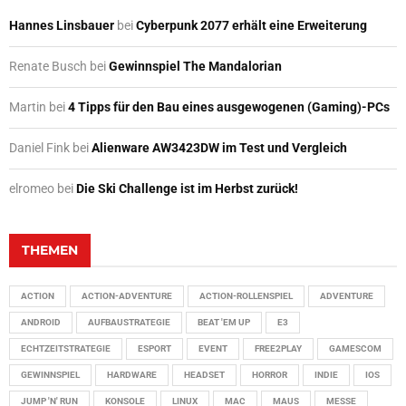
Hannes Linsbauer
bei
Cyberpunk 2077 erhält eine Erweiterung
Renate Busch
bei
Gewinnspiel The Mandalorian
Martin
bei
4 Tipps für den Bau eines ausgewogenen (Gaming)-PCs
Daniel Fink
bei
Alienware AW3423DW im Test und Vergleich
elromeo
bei
Die Ski Challenge ist im Herbst zurück!
THEMEN
ACTION
ACTION-ADVENTURE
ACTION-ROLLENSPIEL
ADVENTURE
ANDROID
AUFBAUSTRATEGIE
BEAT 'EM UP
E3
ECHTZEITSTRATEGIE
ESPORT
EVENT
FREE2PLAY
GAMESCOM
GEWINNSPIEL
HARDWARE
HEADSET
HORROR
INDIE
IOS
JUMP 'N' RUN
KONSOLE
LINUX
MAC
MAUS
MESSE