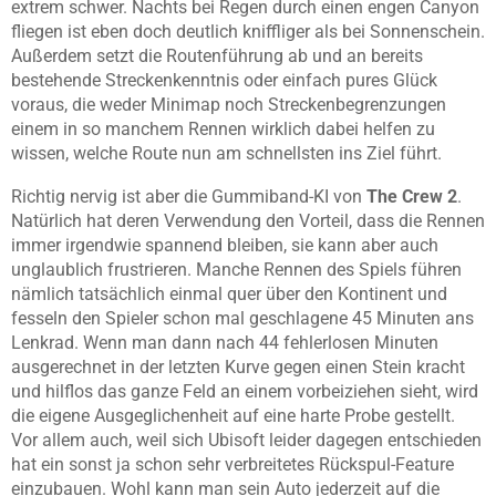
extrem schwer. Nachts bei Regen durch einen engen Canyon
fliegen ist eben doch deutlich kniffliger als bei Sonnenschein.
Außerdem setzt die Routenführung ab und an bereits
bestehende Streckenkenntnis oder einfach pures Glück
voraus, die weder Minimap noch Streckenbegrenzungen
einem in so manchem Rennen wirklich dabei helfen zu
wissen, welche Route nun am schnellsten ins Ziel führt.
Richtig nervig ist aber die Gummiband-KI von
The Crew 2
.
Natürlich hat deren Verwendung den Vorteil, dass die Rennen
immer irgendwie spannend bleiben, sie kann aber auch
unglaublich frustrieren. Manche Rennen des Spiels führen
nämlich tatsächlich einmal quer über den Kontinent und
fesseln den Spieler schon mal geschlagene 45 Minuten ans
Lenkrad. Wenn man dann nach 44 fehlerlosen Minuten
ausgerechnet in der letzten Kurve gegen einen Stein kracht
und hilflos das ganze Feld an einem vorbeiziehen sieht, wird
die eigene Ausgeglichenheit auf eine harte Probe gestellt.
Vor allem auch, weil sich Ubisoft leider dagegen entschieden
hat ein sonst ja schon sehr verbreitetes Rückspul-Feature
einzubauen. Wohl kann man sein Auto jederzeit auf die