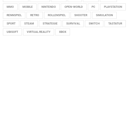
MMO
MOBILE
NINTENDO
OPEN-WORLD
PC
PLAYSTATION
RENNSPIEL
RETRO
ROLLENSPIEL
SHOOTER
SIMULATION
SPORT
STEAM
STRATEGIE
SURVIVAL
SWITCH
TASTATUR
UBISOFT
VIRTUAL REALITY
XBOX