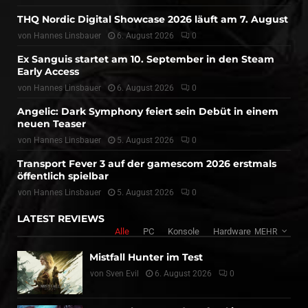
THQ Nordic Digital Showcase 2026 läuft am 7. August
von
Hannes Linsbauer
6. August 2026
0
Ex Sanguis startet am 10. September in den Steam
Early Access
von
Hannes Linsbauer
6. August 2026
0
Angelic: Dark Symphony feiert sein Debüt in einem
neuen Teaser
von
Hannes Linsbauer
5. August 2026
0
Transport Fever 3 auf der gamescom 2026 erstmals
öffentlich spielbar
von
Hannes Linsbauer
5. August 2026
0
LATEST REVIEWS
Alle
PC
Konsole
Hardware
MEHR
Mistfall Hunter im Test
von
Sven Evil
6. August 2026
0