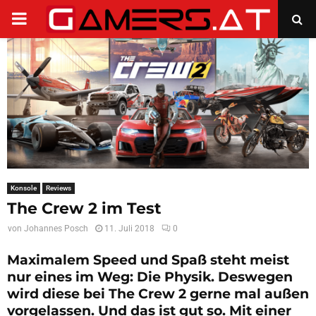
PRIMARY
MENU
Konsole
Reviews
The Crew 2 im Test
von
Johannes Posch
11. Juli 2018
0
Maximalem Speed und Spaß steht meist
nur eines im Weg: Die Physik. Deswegen
wird diese bei
The Crew 2
gerne mal außen
vorgelassen. Und das ist gut so. Mit einer