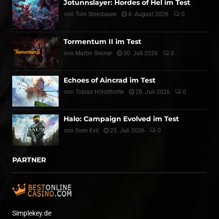
Jotunnslayer: Hordes of Hel im Test
von
Tom Steinbauer
4. August 2026
0
Tormentum II im Test
von
Martin Steiner
30. Juli 2026
0
Echoes of Aincrad im Test
von
Tobias Hörstlhofer
28. Juli 2026
0
Halo: Campaign Evolved im Test
von
Sven Evil
25. Juli 2026
0
PARTNER
Simplekey.de