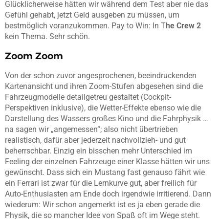
Glücklicherweise hätten wir während dem Test aber nie das
Gefühl gehabt, jetzt Geld ausgeben zu müssen, um
bestmöglich voranzukommen. Pay to Win: In T
he Crew 2
kein Thema. Sehr schön.
Zoom Zoom
Von der schon zuvor angesprochenen, beeindruckenden
Kartenansicht und ihren Zoom-Stufen abgesehen sind die
Fahrzeugmodelle detailgetreu gestaltet (Cockpit-
Perspektiven inklusive), die Wetter-Effekte ebenso wie die
Darstellung des Wassers großes Kino und die Fahrphysik …
na sagen wir „angemessen“; also nicht übertrieben
realistisch, dafür aber jederzeit nachvollzieh- und gut
beherrschbar. Einzig ein bisschen mehr Unterschied im
Feeling der einzelnen Fahrzeuge einer Klasse hätten wir uns
gewünscht. Dass sich ein Mustang fast genauso fährt wie
ein Ferrari ist zwar für die Lernkurve gut, aber freilich für
Auto-Enthusiasten am Ende doch irgendwie irritierend. Dann
wiederum: Wir schon angemerkt ist es ja eben gerade die
Physik, die so mancher Idee von Spaß oft im Wege steht.