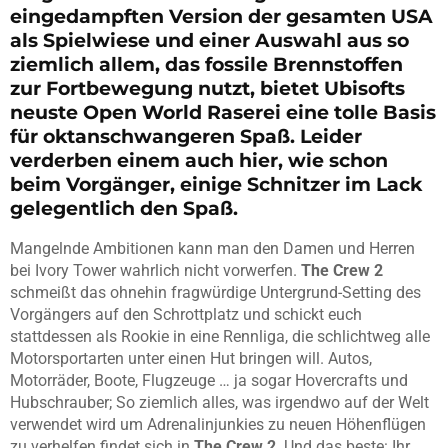
eingedampften Version der gesamten USA
als Spielwiese und einer Auswahl aus so
ziemlich allem, das fossile Brennstoffen
zur Fortbewegung nutzt, bietet Ubisofts
neuste Open World Raserei eine tolle Basis
für oktanschwangeren Spaß. Leider
verderben einem auch hier, wie schon
beim Vorgänger, einige Schnitzer im Lack
gelegentlich den Spaß.
Mangelnde Ambitionen kann man den Damen und Herren
bei Ivory Tower wahrlich nicht vorwerfen.
The Crew 2
schmeißt das ohnehin fragwürdige Untergrund-Setting des
Vorgängers auf den Schrottplatz und schickt euch
stattdessen als Rookie in eine Rennliga, die schlichtweg alle
Motorsportarten unter einen Hut bringen will. Autos,
Motorräder, Boote, Flugzeuge … ja sogar Hovercrafts und
Hubschrauber; So ziemlich alles, was irgendwo auf der Welt
verwendet wird um Adrenalinjunkies zu neuen Höhenflügen
zu verhelfen findet sich in
The Crew 2
. Und das beste: Ihr