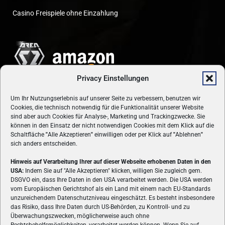
Casino Freispiele ohne Einzahlung
Privacy Einstellungen
Um Ihr Nutzungserlebnis auf unserer Seite zu verbessern, benutzen wir
Cookies, die technisch notwendig für die Funktionalität unserer Website
sind aber auch Cookies für Analyse-, Marketing und Trackingzwecke. Sie
können in den Einsatz der nicht notwendigen Cookies mit dem Klick auf die
Schaltfläche
"
Alle Akzeptieren
"
einwilligen oder per Klick auf
"
Ablehnen
"
sich anders entscheiden.
Hinweis auf Verarbeitung Ihrer auf dieser Webseite erhobenen Daten in den
USA:
Indem Sie auf "Alle Akzeptieren" klicken, willigen Sie zugleich gem.
ÜBER UNS
DSGVO ein, dass Ihre Daten in den USA verarbeitet werden. Die USA werden
vom Europäischen Gerichtshof als ein Land mit einem nach EU-Standards
VON GAMERN, FÜR GAMER! Gamers.at ist das älteste Online-
unzureichendem Datenschutzniveau eingeschätzt. Es besteht insbesondere
Spielemagazin Österreichs und bringt täglich aktuelle News,
das Risiko, dass Ihre Daten durch US-Behörden, zu Kontroll- und zu
Reviews und Videos zu PC- und Konsolenspielen, Gaming-
Überwachungszwecken, möglicherweise auch ohne