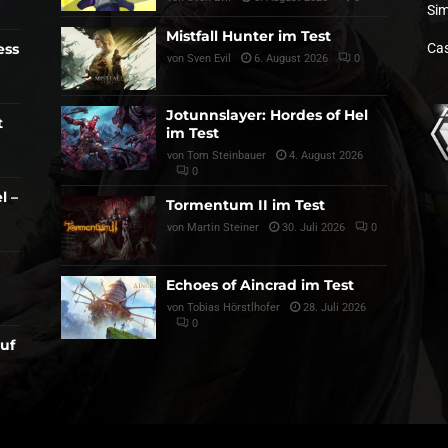
Sim
Mistfall Hunter im Test
ess
Cas
von
Sven Evil
6. August 2026
0
Jotunnslayer: Hordes of Hel
t
im Test
von
Tom Steinbauer
4. August 2026
0
l –
Tormentum II im Test
von
Martin Steiner
30. Juli 2026
0
Echoes of Aincrad im Test
von
Tobias Hörstlhofer
28. Juli 2026
0
auf