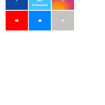
567
Followers