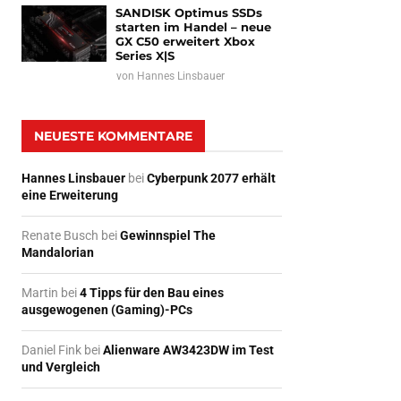
SANDISK Optimus SSDs
starten im Handel – neue
GX C50 erweitert Xbox
Series X|S
von
Hannes Linsbauer
NEUESTE KOMMENTARE
Hannes Linsbauer
bei
Cyberpunk 2077 erhält
eine Erweiterung
Renate Busch
bei
Gewinnspiel The
Mandalorian
Martin
bei
4 Tipps für den Bau eines
ausgewogenen (Gaming)-PCs
Daniel Fink
bei
Alienware AW3423DW im Test
und Vergleich