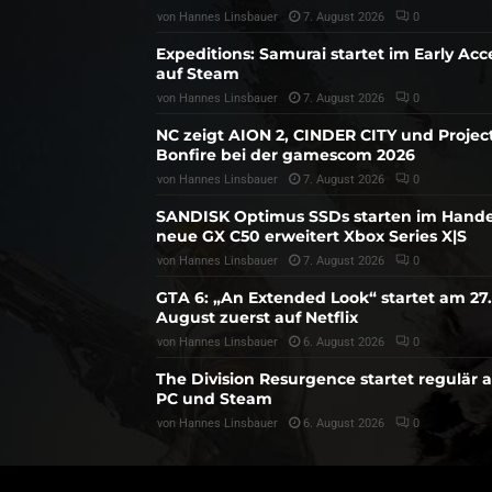
von
Hannes Linsbauer
7. August 2026
0
Expeditions: Samurai startet im Early Acc
auf Steam
von
Hannes Linsbauer
7. August 2026
0
NC zeigt AION 2, CINDER CITY und Projec
Bonfire bei der gamescom 2026
von
Hannes Linsbauer
7. August 2026
0
SANDISK Optimus SSDs starten im Hande
neue GX C50 erweitert Xbox Series X|S
von
Hannes Linsbauer
7. August 2026
0
GTA 6: „An Extended Look“ startet am 27.
August zuerst auf Netflix
von
Hannes Linsbauer
6. August 2026
0
The Division Resurgence startet regulär 
PC und Steam
von
Hannes Linsbauer
6. August 2026
0