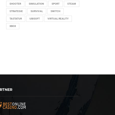
SHOOTER
SIMULATION
SPORT
STEAM
STRATEGIE
SURVIVAL
SWITCH
TASTATUR
UBISOFT
VIRTUAL REALITY
XBOX
RTNER