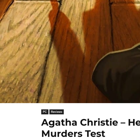
PC
Reviews
Agatha Christie – H
Murders Test