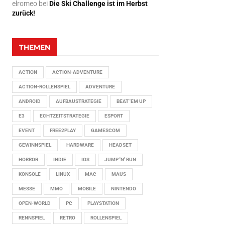
elromeo
bei
Die Ski Challenge ist im Herbst
zurück!
THEMEN
ACTION
ACTION-ADVENTURE
ACTION-ROLLENSPIEL
ADVENTURE
ANDROID
AUFBAUSTRATEGIE
BEAT 'EM UP
E3
ECHTZEITSTRATEGIE
ESPORT
EVENT
FREE2PLAY
GAMESCOM
GEWINNSPIEL
HARDWARE
HEADSET
HORROR
INDIE
IOS
JUMP 'N' RUN
KONSOLE
LINUX
MAC
MAUS
MESSE
MMO
MOBILE
NINTENDO
OPEN-WORLD
PC
PLAYSTATION
RENNSPIEL
RETRO
ROLLENSPIEL