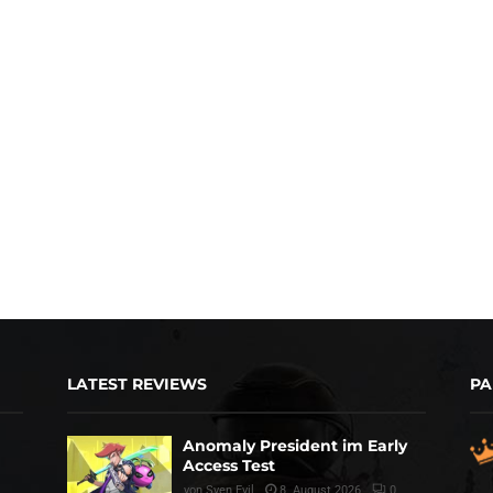
LATEST REVIEWS
PA
Anomaly President im Early
Access Test
von
Sven Evil
8. August 2026
0