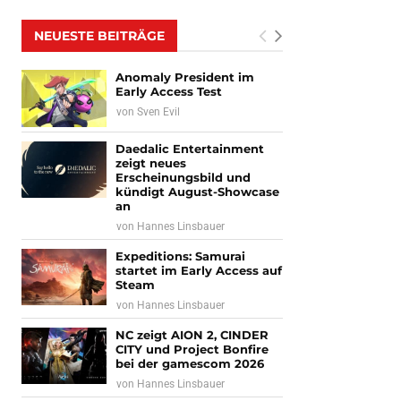
NEUESTE BEITRÄGE
Anomaly President im
Early Access Test
von
Sven Evil
Daedalic Entertainment
zeigt neues
Erscheinungsbild und
kündigt August-Showcase
an
von
Hannes Linsbauer
Expeditions: Samurai
startet im Early Access auf
Steam
von
Hannes Linsbauer
NC zeigt AION 2, CINDER
CITY und Project Bonfire
bei der gamescom 2026
von
Hannes Linsbauer