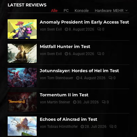
LATEST REVIEWS
Alle
PC
Konsole
Hardware
MEHR
Anomaly President im Early Access Test
von
Sven Evil
8. August 2026
0
Mistfall Hunter im Test
von
Sven Evil
6. August 2026
0
Jotunnslayer: Hordes of Hel im Test
von
Tom Steinbauer
4. August 2026
0
Tormentum II im Test
von
Martin Steiner
30. Juli 2026
0
Echoes of Aincrad im Test
von
Tobias Hörstlhofer
28. Juli 2026
0