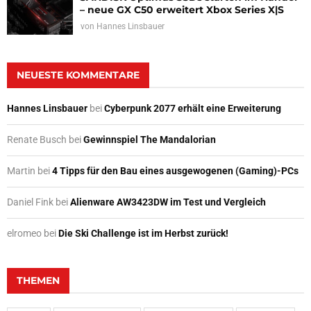
– neue GX C50 erweitert Xbox Series X|S
von
Hannes Linsbauer
NEUESTE KOMMENTARE
Hannes Linsbauer
bei
Cyberpunk 2077 erhält eine Erweiterung
Renate Busch
bei
Gewinnspiel The Mandalorian
Martin
bei
4 Tipps für den Bau eines ausgewogenen (Gaming)-PCs
Daniel Fink
bei
Alienware AW3423DW im Test und Vergleich
elromeo
bei
Die Ski Challenge ist im Herbst zurück!
THEMEN