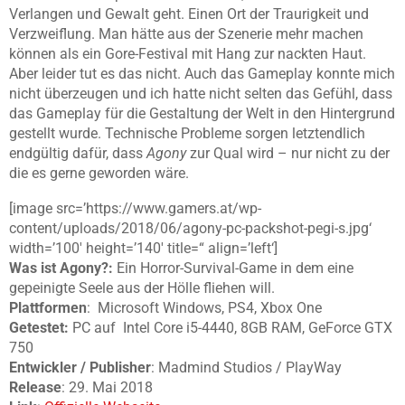
Verlangen und Gewalt geht. Einen Ort der Traurigkeit und
Verzweiflung. Man hätte aus der Szenerie mehr machen
können als ein Gore-Festival mit Hang zur nackten Haut.
Aber leider tut es das nicht. Auch das Gameplay konnte mich
nicht überzeugen und ich hatte nicht selten das Gefühl, dass
das Gameplay für die Gestaltung der Welt in den Hintergrund
gestellt wurde. Technische Probleme sorgen letztendlich
endgültig dafür, dass
Agony
zur Qual wird – nur nicht zu der
die es gerne geworden wäre.
[image src=’https://www.gamers.at/wp-
content/uploads/2018/06/agony-pc-packshot-pegi-s.jpg‘
width=’100′ height=’140′ title=“ align=’left‘]
Was ist Agony?:
Ein Horror-Survival-Game in dem eine
gepeinigte Seele aus der Hölle fliehen will.
Plattformen
: Microsoft Windows, PS4, Xbox One
Getestet:
PC auf Intel Core i5-4440, 8GB RAM, GeForce GTX
750
Entwickler / Publisher
: Madmind Studios / PlayWay
Release
: 29. Mai 2018