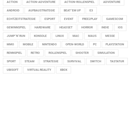
ACTION
ACTION-ADVENTURE
ACTION-ROLLENSPIEL
ADVENTURE
ANDROID
AUFBAUSTRATEGIE
BEAT 'EM UP
E3
ECHTZEITSTRATEGIE
ESPORT
EVENT
FREE2PLAY
GAMESCOM
GEWINNSPIEL
HARDWARE
HEADSET
HORROR
INDIE
IOS
JUMP 'N' RUN
KONSOLE
LINUX
MAC
MAUS
MESSE
MMO
MOBILE
NINTENDO
OPEN-WORLD
PC
PLAYSTATION
RENNSPIEL
RETRO
ROLLENSPIEL
SHOOTER
SIMULATION
SPORT
STEAM
STRATEGIE
SURVIVAL
SWITCH
TASTATUR
UBISOFT
VIRTUAL REALITY
XBOX