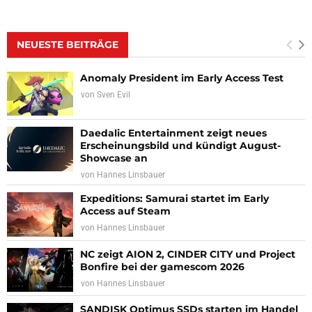
NEUESTE BEITRÄGE
Anomaly President im Early Access Test
von
Sven Evil
Daedalic Entertainment zeigt neues
Erscheinungsbild und kündigt August-
Showcase an
von
Hannes Linsbauer
Expeditions: Samurai startet im Early
Access auf Steam
von
Hannes Linsbauer
NC zeigt AION 2, CINDER CITY und Project
Bonfire bei der gamescom 2026
von
Hannes Linsbauer
SANDISK Optimus SSDs starten im Handel