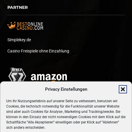
PARTNER
Simplekey.de
Casino Freispiele ohne Einzahlung
Privacy Einstellungen
Um Ihr Nutzungserlebnis auf unserer Seite zu verbessern, benutzen wir
Cookies, die technisch notwendig für die Funktionalität unserer Website
sind aber auch Cookies für Analyse-, Marketing und Trackingzwecke. Sie
können in den Einsatz der nicht notwendigen Cookies mit dem Klick auf die
Schaltfläche
"
Alle Akzeptieren
"
einwilligen oder per Klick auf
"
Ablehnen
"
sich anders entscheiden.