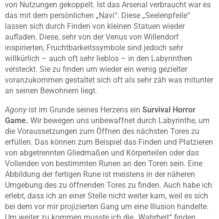
von Nutzungen gekoppelt. Ist das Arsenal verbraucht war es
das mit dem persönlichen „Navi“. Diese „Seelenpfeile“
lassen sich durch Finden von kleinen Statuen wieder
aufladen. Diese, sehr von der Venus von Willendorf
inspirierten, Fruchtbarkeitssymbole sind jedoch sehr
willkürlich – auch oft sehr lieblos – in den Labyrinthen
versteckt. Sie zu finden um wieder ein wenig gezielter
voranzukommen gestaltet sich oft als sehr zäh was mitunter
an seinen Bewohnern liegt.
Agony
ist im Grunde seines Herzens ein
Survival Horror
Game.
Wir bewegen uns unbewaffnet durch Labyrinthe, um
die Voraussetzungen zum Öffnen des nächsten Tores zu
erfüllen. Das können zum Beispiel das Finden und Platzieren
von abgetrennten Gliedmaßen und Körperteilen oder das
Vollenden von bestimmten Runen an den Toren sein. Eine
Abbildung der fertigen Rune ist meistens in der näheren
Umgebung des zu öffnenden Tores zu finden. Auch habe ich
erlebt, dass ich an einer Stelle nicht weiter kam, weil es sich
bei dem vor mir projizierten Gang um eine Illusion handelte.
Um weiter zu kommen musste ich die „Wahrheit“ finden.