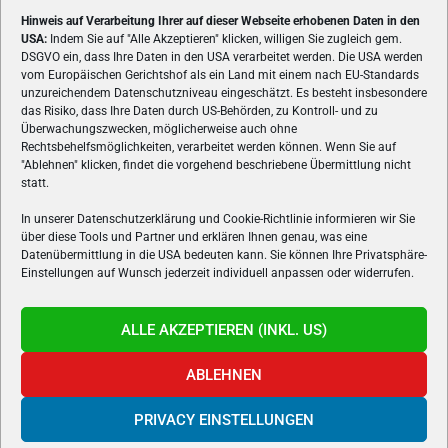
Hinweis auf Verarbeitung Ihrer auf dieser Webseite erhobenen Daten in den
USA:
Indem Sie auf "Alle Akzeptieren" klicken, willigen Sie zugleich gem.
ÜBER UNS
DSGVO ein, dass Ihre Daten in den USA verarbeitet werden. Die USA werden
vom Europäischen Gerichtshof als ein Land mit einem nach EU-Standards
VON GAMERN, FÜR GAMER! Gamers.at ist das älteste Online-
unzureichendem Datenschutzniveau eingeschätzt. Es besteht insbesondere
Spielemagazin Österreichs und bringt täglich aktuelle News,
das Risiko, dass Ihre Daten durch US-Behörden, zu Kontroll- und zu
Reviews und Videos zu PC- und Konsolenspielen, Gaming-
Überwachungszwecken, möglicherweise auch ohne
Hardware und aus der Welt des e-Sport's.
Rechtsbehelfsmöglichkeiten, verarbeitet werden können. Wenn Sie auf
"Ablehnen" klicken, findet die vorgehend beschriebene Übermittlung nicht
Schreib uns:
redaktion@gamers.at
statt.
In unserer Datenschutzerklärung und Cookie-Richtlinie informieren wir Sie
über diese Tools und Partner und erklären Ihnen genau, was eine
FOLGE UNS
Datenübermittlung in die USA bedeuten kann. Sie können Ihre Privatsphäre-
Einstellungen auf Wunsch jederzeit individuell anpassen oder widerrufen.
ALLE AKZEPTIEREN (INKL. US)
ABLEHNEN
PRIVACY EINSTELLUNGEN
Gamers.at v6 © 1999-2024 All Rights Reserved -
Kontakt
|
Impressum
|