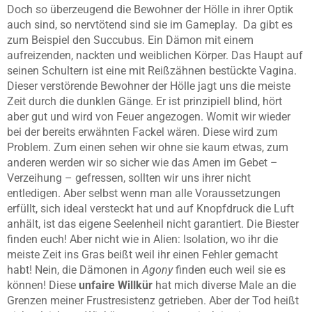
Doch so überzeugend die Bewohner der Hölle in ihrer Optik
auch sind, so nervtötend sind sie im Gameplay. Da gibt es
zum Beispiel den Succubus. Ein Dämon mit einem
aufreizenden, nackten und weiblichen Körper. Das Haupt auf
seinen Schultern ist eine mit Reißzähnen bestückte Vagina.
Dieser verstörende Bewohner der Hölle jagt uns die meiste
Zeit durch die dunklen Gänge. Er ist prinzipiell blind, hört
aber gut und wird von Feuer angezogen. Womit wir wieder
bei der bereits erwähnten Fackel wären. Diese wird zum
Problem. Zum einen sehen wir ohne sie kaum etwas, zum
anderen werden wir so sicher wie das Amen im Gebet –
Verzeihung – gefressen, sollten wir uns ihrer nicht
entledigen. Aber selbst wenn man alle Voraussetzungen
erfüllt, sich ideal versteckt hat und auf Knopfdruck die Luft
anhält, ist das eigene Seelenheil nicht garantiert. Die Biester
finden euch! Aber nicht wie in Alien: Isolation, wo ihr die
meiste Zeit ins Gras beißt weil ihr einen Fehler gemacht
habt! Nein, die Dämonen in
Agony
finden euch weil sie es
können! Diese
unfaire Willkür
hat mich diverse Male an die
Grenzen meiner Frustresistenz getrieben. Aber der Tod heißt