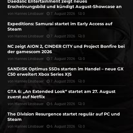
Daedalic Entertainment zeigt neues
Erscheinungsbild und kündigt August-Showcase an
von
Hannes Linsbauer
7. August 2026
0
Expeditions: Samurai startet im Early Access auf
Steam
von
Hannes Linsbauer
7. August 2026
0
NC zeigt AION 2, CINDER CITY und Project Bonfire bei
der gamescom 2026
von
Hannes Linsbauer
7. August 2026
0
SANDISK Optimus SSDs starten im Handel – neue GX
C50 erweitert Xbox Series X|S
von
Hannes Linsbauer
7. August 2026
0
GTA 6: „An Extended Look“ startet am 27. August
zuerst auf Netflix
von
Hannes Linsbauer
6. August 2026
0
The Division Resurgence startet regulär auf PC und
Steam
von
Hannes Linsbauer
6. August 2026
0