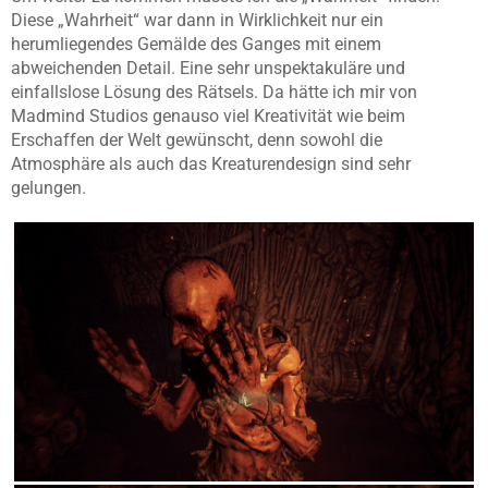
Diese „Wahrheit“ war dann in Wirklichkeit nur ein
herumliegendes Gemälde des Ganges mit einem
abweichenden Detail. Eine sehr unspektakuläre und
einfallslose Lösung des Rätsels. Da hätte ich mir von
Madmind Studios genauso viel Kreativität wie beim
Erschaffen der Welt gewünscht, denn sowohl die
Atmosphäre als auch das Kreaturendesign sind sehr
gelungen.