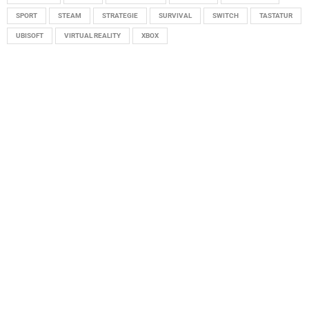
SPORT
STEAM
STRATEGIE
SURVIVAL
SWITCH
TASTATUR
UBISOFT
VIRTUAL REALITY
XBOX