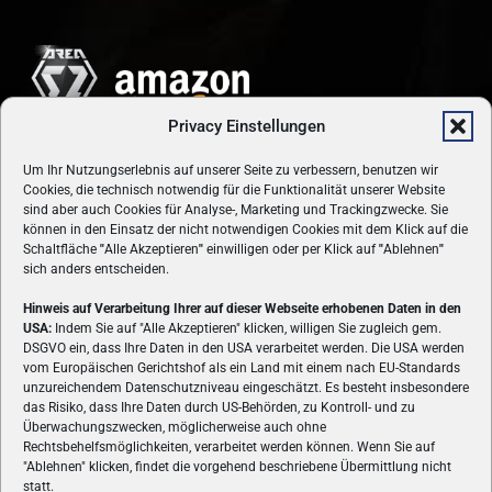
Privacy Einstellungen
Um Ihr Nutzungserlebnis auf unserer Seite zu verbessern, benutzen wir
Cookies, die technisch notwendig für die Funktionalität unserer Website
sind aber auch Cookies für Analyse-, Marketing und Trackingzwecke. Sie
können in den Einsatz der nicht notwendigen Cookies mit dem Klick auf die
Schaltfläche
"
Alle Akzeptieren
"
einwilligen oder per Klick auf
"
Ablehnen
"
sich anders entscheiden.
Hinweis auf Verarbeitung Ihrer auf dieser Webseite erhobenen Daten in den
USA:
Indem Sie auf "Alle Akzeptieren" klicken, willigen Sie zugleich gem.
ÜBER UNS
DSGVO ein, dass Ihre Daten in den USA verarbeitet werden. Die USA werden
vom Europäischen Gerichtshof als ein Land mit einem nach EU-Standards
VON GAMERN, FÜR GAMER! Gamers.at ist das älteste Online-
unzureichendem Datenschutzniveau eingeschätzt. Es besteht insbesondere
Spielemagazin Österreichs und bringt täglich aktuelle News,
das Risiko, dass Ihre Daten durch US-Behörden, zu Kontroll- und zu
Reviews und Videos zu PC- und Konsolenspielen, Gaming-
Überwachungszwecken, möglicherweise auch ohne
Rechtsbehelfsmöglichkeiten, verarbeitet werden können. Wenn Sie auf
Hardware und aus der Welt des e-Sport's.
"Ablehnen" klicken, findet die vorgehend beschriebene Übermittlung nicht
statt.
Schreib uns:
redaktion@gamers.at