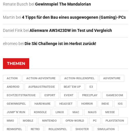
Renate Busch
bei
Gewinnspiel The Mandalorian
Martin
bei
4 Tipps für den Bau eines ausgewogenen (Gaming)-PCs
Daniel Fink
bei
Alienware AW3423DW im Test und Vergleich
elromeo
bei
Die Ski Challenge ist im Herbst zurück!
THEMEN
ACTION
ACTION-ADVENTURE
ACTION-ROLLENSPIEL
ADVENTURE
ANDROID
AUFBAUSTRATEGIE
BEAT 'EM UP
E3
ECHTZEITSTRATEGIE
ESPORT
EVENT
FREE2PLAY
GAMESCOM
GEWINNSPIEL
HARDWARE
HEADSET
HORROR
INDIE
IOS
JUMP 'N' RUN
KONSOLE
LINUX
MAC
MAUS
MESSE
MMO
MOBILE
NINTENDO
OPEN-WORLD
PC
PLAYSTATION
RENNSPIEL
RETRO
ROLLENSPIEL
SHOOTER
SIMULATION