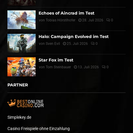
Echoes of Aincrad im Test
von
Tobias Hörstlhofer
28. Juli 2026
0
Halo: Campaign Evolved im Test
von
Sven Evil
25. Juli 2026
0
Star Fox im Test
von
Tom Steinbauer
13. Juli 2026
0
PARTNER
Simplekey.de
Casino Freispiele ohne Einzahlung