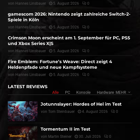
von
Hannes Linsbauer
5. August 2026
0
gamescom 2026: Nintendo zeigt zahlreiche Switch-2-
Spiele in Köln
von
Hannes Linsbauer
5. August 2026
0
Crimson Moon erscheint am 1. September für PC, PS5
und Xbox Series X|S
von
Hannes Linsbauer
5. August 2026
0
Fire Emblem: Fortune’s Weave: Direct zeigt 4
Heldenpfade und neue Kampfsysteme
von
Hannes Linsbauer
5. August 2026
0
LATEST REVIEWS
Alle
PC
Konsole
Hardware
MEHR
Jotunnslayer: Hordes of Hel im Test
von
Tom Steinbauer
4. August 2026
0
Tormentum II im Test
von
Martin Steiner
30. Juli 2026
0