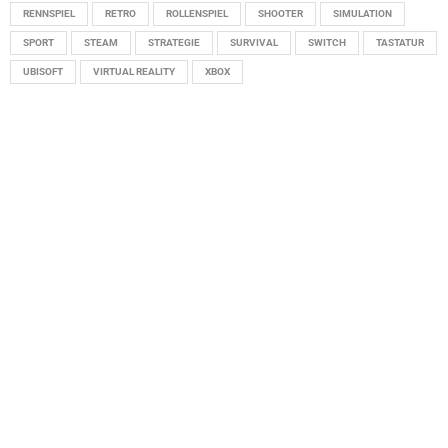
RENNSPIEL
RETRO
ROLLENSPIEL
SHOOTER
SIMULATION
SPORT
STEAM
STRATEGIE
SURVIVAL
SWITCH
TASTATUR
UBISOFT
VIRTUAL REALITY
XBOX