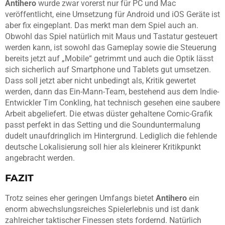
Antihero
wurde zwar vorerst nur für PC und Mac
veröffentlicht, eine Umsetzung für Android und iOS Geräte ist
aber fix eingeplant. Das merkt man dem Spiel auch an.
Obwohl das Spiel natürlich mit Maus und Tastatur gesteuert
werden kann, ist sowohl das Gameplay sowie die Steuerung
bereits jetzt auf „Mobile“ getrimmt und auch die Optik lässt
sich sicherlich auf Smartphone und Tablets gut umsetzen.
Dass soll jetzt aber nicht unbedingt als, Kritik gewertet
werden, dann das Ein-Mann-Team, bestehend aus dem Indie-
Entwickler Tim Conkling, hat technisch gesehen eine saubere
Arbeit abgeliefert. Die etwas düster gehaltene Comic-Grafik
passt perfekt in das Setting und die Sounduntermalung
dudelt unaufdringlich im Hintergrund. Lediglich die fehlende
deutsche Lokalisierung soll hier als kleinerer Kritikpunkt
angebracht werden.
FAZIT
Trotz seines eher geringen Umfangs bietet
Antihero
ein
enorm abwechslungsreiches Spielerlebnis und ist dank
zahlreicher taktischer Finessen stets fordernd. Natürlich