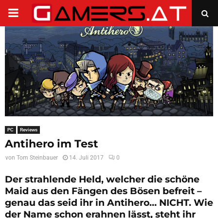
PRIMARY
MENU
PC
Reviews
Antihero im Test
von
Tom Steinbauer
14. Juli 2017
0
Der strahlende Held, welcher die schöne
Maid aus den Fängen des Bösen befreit –
genau das seid ihr in Antihero… NICHT. Wie
der Name schon erahnen lässt, steht ihr