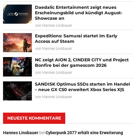
Daedalic Entertainment zeigt neues
Erscheinungsbild und kündigt August-
Showcase an
von
Hannes Linsbauer
Expeditions: Samurai startet im Early
Access auf Steam
von
Hannes Linsbauer
NC zeigt AION 2, CINDER CITY und Project
Bonfire bei der gamescom 2026
von
Hannes Linsbauer
SANDISK Optimus SSDs starten im Handel
– neue GX C50 erweitert Xbox Series X|S
von
Hannes Linsbauer
NEUESTE KOMMENTARE
Hannes Linsbauer
bei
Cyberpunk 2077 erhält eine Erweiterung