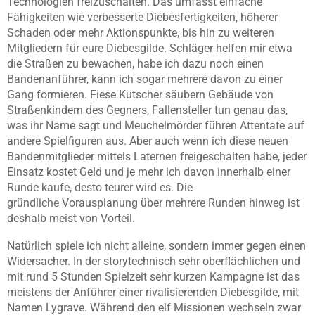
Technologien freizuschalten. Das umfasst einfache
Fähigkeiten wie verbesserte Diebesfertigkeiten, höherer
Schaden oder mehr Aktionspunkte, bis hin zu weiteren
Mitgliedern für eure Diebesgilde. Schläger helfen mir etwa
die Straßen zu bewachen, habe ich dazu noch einen
Bandenanführer, kann ich sogar mehrere davon zu einer
Gang formieren. Fiese Kutscher säubern Gebäude von
Straßenkindern des Gegners, Fallensteller tun genau das,
was ihr Name sagt und Meuchelmörder führen Attentate auf
andere Spielfiguren aus. Aber auch wenn ich diese neuen
Bandenmitglieder mittels Laternen freigeschalten habe, jeder
Einsatz kostet Geld und je mehr ich davon innerhalb einer
Runde kaufe, desto teurer wird es. Die
gründliche Vorausplanung über mehrere Runden hinweg ist
deshalb meist von Vorteil.
Natürlich spiele ich nicht alleine, sondern immer gegen einen
Widersacher. In der storytechnisch sehr oberflächlichen und
mit rund 5 Stunden Spielzeit sehr kurzen Kampagne ist das
meistens der Anführer einer rivalisierenden Diebesgilde, mit
Namen Lygrave. Während den elf Missionen wechseln zwar