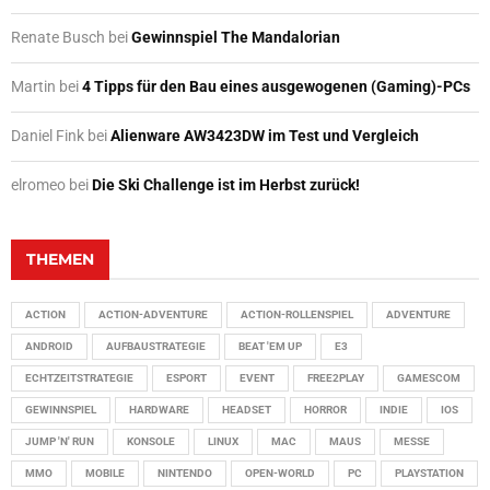
Renate Busch
bei
Gewinnspiel The Mandalorian
Martin
bei
4 Tipps für den Bau eines ausgewogenen (Gaming)-PCs
Daniel Fink
bei
Alienware AW3423DW im Test und Vergleich
elromeo
bei
Die Ski Challenge ist im Herbst zurück!
THEMEN
ACTION
ACTION-ADVENTURE
ACTION-ROLLENSPIEL
ADVENTURE
ANDROID
AUFBAUSTRATEGIE
BEAT 'EM UP
E3
ECHTZEITSTRATEGIE
ESPORT
EVENT
FREE2PLAY
GAMESCOM
GEWINNSPIEL
HARDWARE
HEADSET
HORROR
INDIE
IOS
JUMP 'N' RUN
KONSOLE
LINUX
MAC
MAUS
MESSE
MMO
MOBILE
NINTENDO
OPEN-WORLD
PC
PLAYSTATION