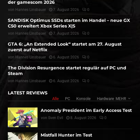
der gamescom 2026
von
Hannes Linsbauer
7. August 2026
0
SANDISK Optimus SSDs starten im Handel – neue GX
C50 erweitert Xbox Series X|S
von
Hannes Linsbauer
7. August 2026
0
GTA 6: „An Extended Look“ startet am 27. August
zuerst auf Netflix
von
Hannes Linsbauer
6. August 2026
0
The Division Resurgence startet regulär auf PC und
Steam
von
Hannes Linsbauer
6. August 2026
0
LATEST REVIEWS
Alle
PC
Konsole
Hardware
MEHR
Anomaly President im Early Access Test
von
Sven Evil
8. August 2026
0
Mistfall Hunter im Test