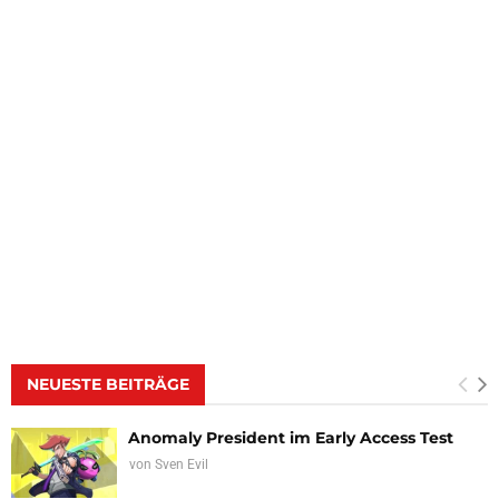
NEUESTE BEITRÄGE
Anomaly President im Early Access Test
von
Sven Evil