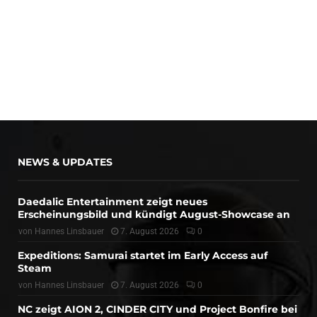
NEWS & UPDATES
Daedalic Entertainment zeigt neues
Erscheinungsbild und kündigt August-Showcase an
von
Hannes Linsbauer
7. August 2026
0
Expeditions: Samurai startet im Early Access auf
Steam
von
Hannes Linsbauer
7. August 2026
0
NC zeigt AION 2, CINDER CITY und Project Bonfire bei