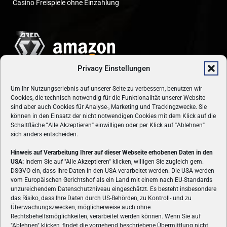
Casino Freispiele ohne Einzahlung
Privacy Einstellungen
Um Ihr Nutzungserlebnis auf unserer Seite zu verbessern, benutzen wir
Cookies, die technisch notwendig für die Funktionalität unserer Website
sind aber auch Cookies für Analyse-, Marketing und Trackingzwecke. Sie
können in den Einsatz der nicht notwendigen Cookies mit dem Klick auf die
Schaltfläche
"
Alle Akzeptieren
"
einwilligen oder per Klick auf
"
Ablehnen
"
sich anders entscheiden.
Hinweis auf Verarbeitung Ihrer auf dieser Webseite erhobenen Daten in den
USA:
Indem Sie auf "Alle Akzeptieren" klicken, willigen Sie zugleich gem.
ÜBER UNS
DSGVO ein, dass Ihre Daten in den USA verarbeitet werden. Die USA werden
vom Europäischen Gerichtshof als ein Land mit einem nach EU-Standards
VON GAMERN, FÜR GAMER! Gamers.at ist das älteste Online-
unzureichendem Datenschutzniveau eingeschätzt. Es besteht insbesondere
Spielemagazin Österreichs und bringt täglich aktuelle News,
das Risiko, dass Ihre Daten durch US-Behörden, zu Kontroll- und zu
Reviews und Videos zu PC- und Konsolenspielen, Gaming-
Überwachungszwecken, möglicherweise auch ohne
Rechtsbehelfsmöglichkeiten, verarbeitet werden können. Wenn Sie auf
Hardware und aus der Welt des e-Sport's.
"Ablehnen" klicken, findet die vorgehend beschriebene Übermittlung nicht