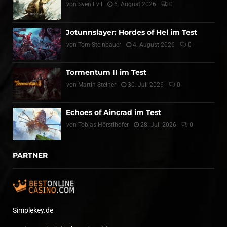
von
Sven Evil
6. August 2026
0
Jotunnslayer: Hordes of Hel im Test
von
Tom Steinbauer
4. August 2026
0
Tormentum II im Test
von
Martin Steiner
30. Juli 2026
0
Echoes of Aincrad im Test
von
Tobias Hörstlhofer
28. Juli 2026
0
PARTNER
Simplekey.de