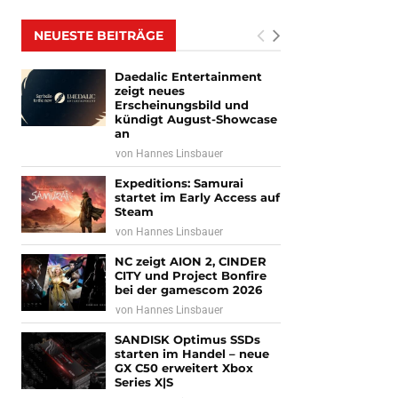
NEUESTE BEITRÄGE
Daedalic Entertainment
zeigt neues
Erscheinungsbild und
kündigt August-Showcase
an
von
Hannes Linsbauer
Expeditions: Samurai
startet im Early Access auf
Steam
von
Hannes Linsbauer
NC zeigt AION 2, CINDER
CITY und Project Bonfire
bei der gamescom 2026
von
Hannes Linsbauer
SANDISK Optimus SSDs
starten im Handel – neue
GX C50 erweitert Xbox
Series X|S