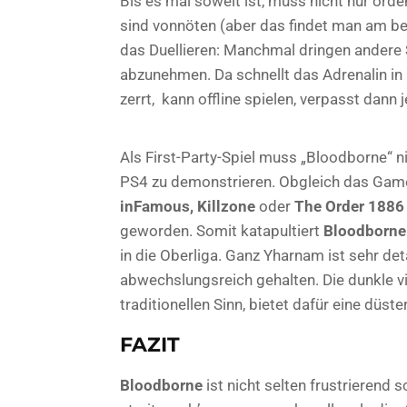
Bis es mal soweit ist, muss nicht nur ord
sind vonnöten (aber das findet man am bes
das Duellieren: Manchmal dringen andere 
abzunehmen. Da schnellt das Adrenalin i
zerrt, kann offline spielen, verpasst dann
Als First-Party-Spiel muss „Bloodborne“ n
PS4 zu demonstrieren. Obgleich das Game 
inFamous,
Killzone
oder
The Order 1886
geworden. Somit katapultiert
Bloodborne
in die Oberliga. Ganz Yharnam ist sehr detai
abwechslungsreich gehalten. Die dunkle vi
traditionellen Sinn, bietet dafür eine düste
FAZIT
Bloodborne
ist nicht selten frustrierend 