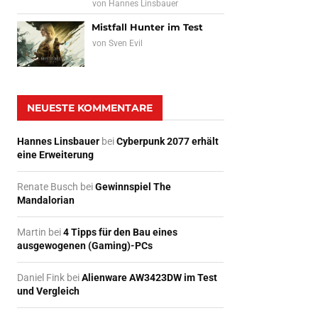
von
Hannes Linsbauer
Mistfall Hunter im Test
von
Sven Evil
NEUESTE KOMMENTARE
Hannes Linsbauer
bei
Cyberpunk 2077 erhält
eine Erweiterung
Renate Busch
bei
Gewinnspiel The
Mandalorian
Martin
bei
4 Tipps für den Bau eines
ausgewogenen (Gaming)-PCs
Daniel Fink
bei
Alienware AW3423DW im Test
und Vergleich