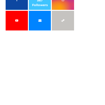
567
Followers