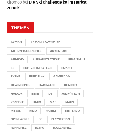
elromeo
bei
Die Ski Challenge ist im Herbst
zurück!
THEMEN
ACTION
ACTION-ADVENTURE
ACTION-ROLLENSPIEL
ADVENTURE
ANDROID
AUFBAUSTRATEGIE
BEAT 'EM UP
E3
ECHTZEITSTRATEGIE
ESPORT
EVENT
FREE2PLAY
GAMESCOM
GEWINNSPIEL
HARDWARE
HEADSET
HORROR
INDIE
IOS
JUMP 'N' RUN
KONSOLE
LINUX
MAC
MAUS
MESSE
MMO
MOBILE
NINTENDO
OPEN-WORLD
PC
PLAYSTATION
RENNSPIEL
RETRO
ROLLENSPIEL