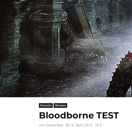
Konsole
Reviews
Bloodborne TEST
von
Gastartikel
16. April 2015
0