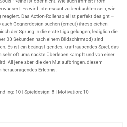
 „Souls“-Reihe ist oder nicht. Wie auch immer: From
verwässert. Es wird interessant zu beobachten sein, wie
 reagiert. Das Action-Rollenspiel ist perfekt designt –
 auch Gegnerdesign suchen (erneut) ihresgleichen.
isch der Sprung in die erste Liga gelungen; lediglich die
über 30 Sekunden nach einem Bildschirmtod) sind
en. Es ist ein beängstigendes, kraftraubendes Spiel, das
an sehr oft ums nackte Überleben kämpft und von einer
rd. All jene aber, die den Mut aufbringen, diesem
n herausragendes Erlebnis.
ndling: 10 | Spieldesign: 8 | Motivation: 10