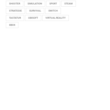
SHOOTER
SIMULATION
SPORT
STEAM
STRATEGIE
SURVIVAL
SWITCH
TASTATUR
UBISOFT
VIRTUAL REALITY
XBOX