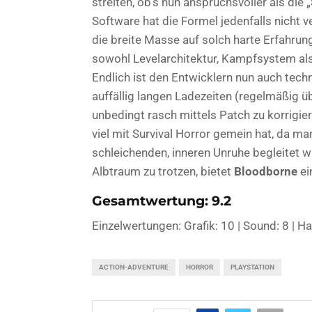
streiten, ob’s nun anspruchsvoller als die
Software hat die Formel jedenfalls nicht 
die breite Masse auf solch harte Erfahrung
sowohl Levelarchitektur, Kampfsystem als
Endlich ist den Entwicklern nun auch techn
auffällig langen Ladezeiten (regelmäßig 
unbedingt rasch mittels Patch zu korrigier
viel mit Survival Horror gemein hat, da m
schleichenden, inneren Unruhe begleitet wi
Albtraum zu trotzen, bietet
Bloodborne
ei
Gesamtwertung: 9.2
Einzelwertungen: Grafik: 10 | Sound: 8 | Ha
ACTION-ADVENTURE
HORROR
PLAYSTATION