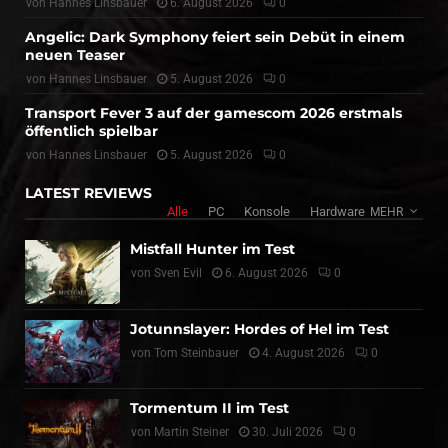
von
Hannes Linsbauer
6. August 2026
0
Angelic: Dark Symphony feiert sein Debüt in einem
neuen Teaser
von
Hannes Linsbauer
5. August 2026
0
Transport Fever 3 auf der gamescom 2026 erstmals
öffentlich spielbar
von
Hannes Linsbauer
5. August 2026
0
LATEST REVIEWS
Alle
PC
Konsole
Hardware
MEHR
Mistfall Hunter im Test
von
Sven Evil
6. August 2026
0
Jotunnslayer: Hordes of Hel im Test
von
Tom Steinbauer
4. August 2026
0
Tormentum II im Test
von
Martin Steiner
30. Juli 2026
0