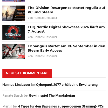
The Division Resurgence startet regulär auf
PC und Steam
von
Hannes Linsbauer
THQ Nordic Digital Showcase 2026 läuft am
7. August
von
Hannes Linsbauer
Ex Sanguis startet am 10. September in den
Steam Early Access
von
Hannes Linsbauer
NEUESTE KOMMENTARE
Hannes Linsbauer
bei
Cyberpunk 2077 erhält eine Erweiterung
Renate Busch
bei
Gewinnspiel The Mandalorian
Martin
bei
4 Tipps für den Bau eines ausgewogenen (Gaming)-PCs