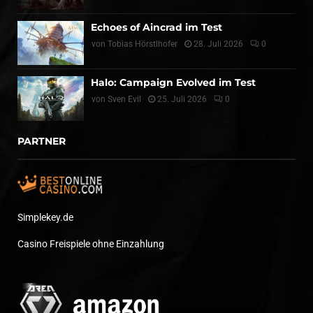
Echoes of Aincrad im Test
von
Tobias Hörstlhofer
28. Juli 2026
0
Halo: Campaign Evolved im Test
von
Sven Evil
25. Juli 2026
0
PARTNER
Simplekey.de
Casino Freispiele ohne Einzahlung