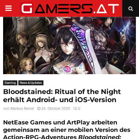
PRIMARY
MENU
Gaming
News & Updates
Bloodstained: Ritual of the Night
erhält Android- und iOS-Version
von
Markus Reiner
26. Oktober 2020
0
NetEase Games und ArtPlay arbeiten
gemeinsam an einer mobilen Version des
Action-RPG-Adventures
Bloodstained: