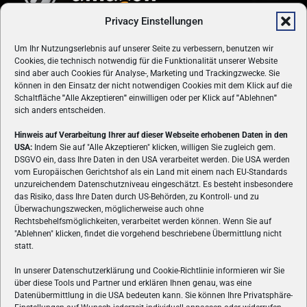
Privacy Einstellungen
Um Ihr Nutzungserlebnis auf unserer Seite zu verbessern, benutzen wir
Cookies, die technisch notwendig für die Funktionalität unserer Website
sind aber auch Cookies für Analyse-, Marketing und Trackingzwecke. Sie
können in den Einsatz der nicht notwendigen Cookies mit dem Klick auf die
Schaltfläche
"
Alle Akzeptieren
"
einwilligen oder per Klick auf
"
Ablehnen
"
sich anders entscheiden.
Hinweis auf Verarbeitung Ihrer auf dieser Webseite erhobenen Daten in den
USA:
Indem Sie auf "Alle Akzeptieren" klicken, willigen Sie zugleich gem.
ÜBER UNS
DSGVO ein, dass Ihre Daten in den USA verarbeitet werden. Die USA werden
vom Europäischen Gerichtshof als ein Land mit einem nach EU-Standards
VON GAMERN, FÜR GAMER! Gamers.at ist das älteste Online-
unzureichendem Datenschutzniveau eingeschätzt. Es besteht insbesondere
Spielemagazin Österreichs und bringt täglich aktuelle News,
das Risiko, dass Ihre Daten durch US-Behörden, zu Kontroll- und zu
Reviews und Videos zu PC- und Konsolenspielen, Gaming-
Überwachungszwecken, möglicherweise auch ohne
Rechtsbehelfsmöglichkeiten, verarbeitet werden können. Wenn Sie auf
Hardware und aus der Welt des e-Sport's.
"Ablehnen" klicken, findet die vorgehend beschriebene Übermittlung nicht
statt.
Schreib uns:
redaktion@gamers.at
In unserer Datenschutzerklärung und Cookie-Richtlinie informieren wir Sie
über diese Tools und Partner und erklären Ihnen genau, was eine
FOLGE UNS
Datenübermittlung in die USA bedeuten kann. Sie können Ihre Privatsphäre-