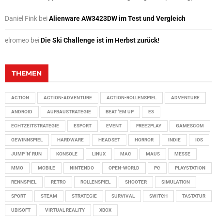
Daniel Fink
bei
Alienware AW3423DW im Test und Vergleich
elromeo
bei
Die Ski Challenge ist im Herbst zurück!
THEMEN
ACTION
ACTION-ADVENTURE
ACTION-ROLLENSPIEL
ADVENTURE
ANDROID
AUFBAUSTRATEGIE
BEAT 'EM UP
E3
ECHTZEITSTRATEGIE
ESPORT
EVENT
FREE2PLAY
GAMESCOM
GEWINNSPIEL
HARDWARE
HEADSET
HORROR
INDIE
IOS
JUMP 'N' RUN
KONSOLE
LINUX
MAC
MAUS
MESSE
MMO
MOBILE
NINTENDO
OPEN-WORLD
PC
PLAYSTATION
RENNSPIEL
RETRO
ROLLENSPIEL
SHOOTER
SIMULATION
SPORT
STEAM
STRATEGIE
SURVIVAL
SWITCH
TASTATUR
UBISOFT
VIRTUAL REALITY
XBOX