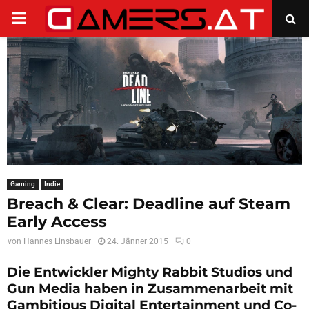
PRIMARY
MENU
Gaming
Indie
Breach & Clear: Deadline auf Steam
Early Access
von
Hannes Linsbauer
24. Jänner 2015
0
Die Entwickler Mighty Rabbit Studios und
Gun Media haben in Zusammenarbeit mit
Gambitious Digital Entertainment und Co-