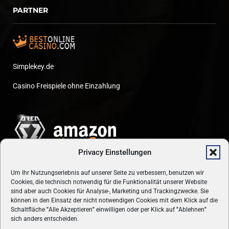
PARTNER
Simplekey.de
Casino Freispiele ohne Einzahlung
Privacy Einstellungen
Um Ihr Nutzungserlebnis auf unserer Seite zu verbessern, benutzen wir
Cookies, die technisch notwendig für die Funktionalität unserer Website
sind aber auch Cookies für Analyse-, Marketing und Trackingzwecke. Sie
können in den Einsatz der nicht notwendigen Cookies mit dem Klick auf die
Schaltfläche
"
Alle Akzeptieren
"
einwilligen oder per Klick auf
"
Ablehnen
"
sich anders entscheiden.