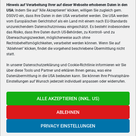
Hinweis auf Verarbeitung Ihrer auf dieser Webseite erhobenen Daten in den
USA:
Indem Sie auf "Alle Akzeptieren" klicken, willigen Sie zugleich gem.
ÜBER UNS
DSGVO ein, dass Ihre Daten in den USA verarbeitet werden. Die USA werden
vom Europäischen Gerichtshof als ein Land mit einem nach EU-Standards
VON GAMERN, FÜR GAMER! Gamers.at ist das älteste Online-
unzureichendem Datenschutzniveau eingeschätzt. Es besteht insbesondere
Spielemagazin Österreichs und bringt täglich aktuelle News,
das Risiko, dass Ihre Daten durch US-Behörden, zu Kontroll- und zu
Reviews und Videos zu PC- und Konsolenspielen, Gaming-
Überwachungszwecken, möglicherweise auch ohne
Hardware und aus der Welt des e-Sport's.
Rechtsbehelfsmöglichkeiten, verarbeitet werden können. Wenn Sie auf
"Ablehnen" klicken, findet die vorgehend beschriebene Übermittlung nicht
Schreib uns:
redaktion@gamers.at
statt.
In unserer Datenschutzerklärung und Cookie-Richtlinie informieren wir Sie
über diese Tools und Partner und erklären Ihnen genau, was eine
FOLGE UNS
Datenübermittlung in die USA bedeuten kann. Sie können Ihre Privatsphäre-
Einstellungen auf Wunsch jederzeit individuell anpassen oder widerrufen.
ALLE AKZEPTIEREN (INKL. US)
ABLEHNEN
PRIVACY EINSTELLUNGEN
Gamers.at v6 © 1999-2024 All Rights Reserved -
Kontakt
|
Impressum
|