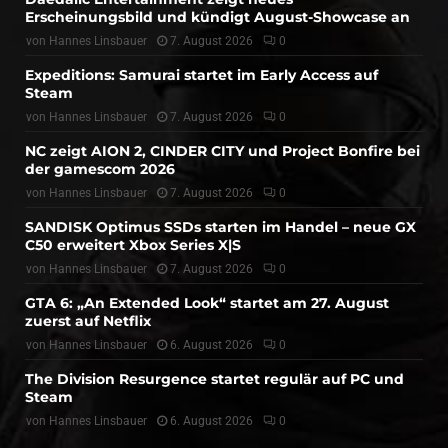
Erscheinungsbild und kündigt August-Showcase an
von
Hannes Linsbauer
7. August 2026
0
Expeditions: Samurai startet im Early Access auf
Steam
von
Hannes Linsbauer
7. August 2026
0
NC zeigt AION 2, CINDER CITY und Project Bonfire bei
der gamescom 2026
von
Hannes Linsbauer
7. August 2026
0
SANDISK Optimus SSDs starten im Handel – neue GX
C50 erweitert Xbox Series X|S
von
Hannes Linsbauer
7. August 2026
0
GTA 6: „An Extended Look“ startet am 27. August
zuerst auf Netflix
von
Hannes Linsbauer
6. August 2026
0
The Division Resurgence startet regulär auf PC und
Steam
von
Hannes Linsbauer
6. August 2026
0