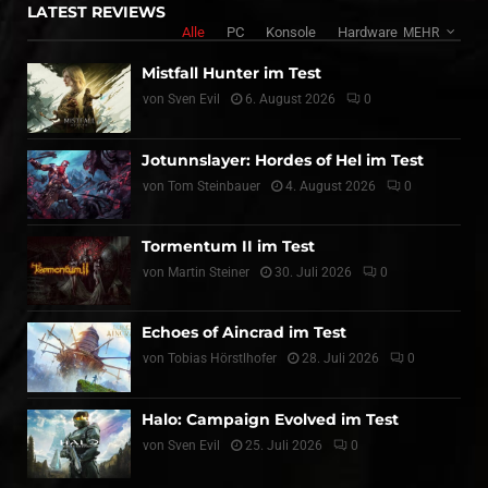
LATEST REVIEWS
Alle
PC
Konsole
Hardware
MEHR
Mistfall Hunter im Test
von
Sven Evil
6. August 2026
0
Jotunnslayer: Hordes of Hel im Test
von
Tom Steinbauer
4. August 2026
0
Tormentum II im Test
von
Martin Steiner
30. Juli 2026
0
Echoes of Aincrad im Test
von
Tobias Hörstlhofer
28. Juli 2026
0
Halo: Campaign Evolved im Test
von
Sven Evil
25. Juli 2026
0