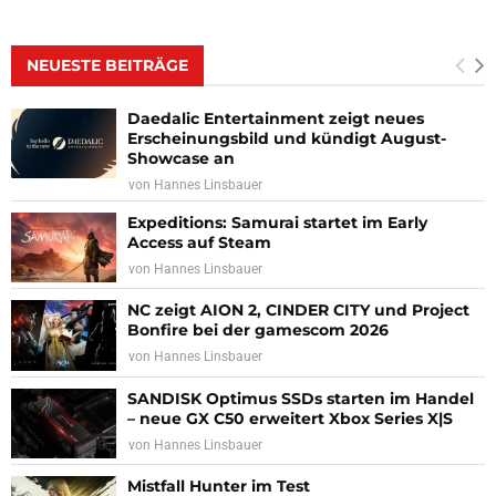
NEUESTE BEITRÄGE
Daedalic Entertainment zeigt neues
Erscheinungsbild und kündigt August-
Showcase an
von
Hannes Linsbauer
Expeditions: Samurai startet im Early
Access auf Steam
von
Hannes Linsbauer
NC zeigt AION 2, CINDER CITY und Project
Bonfire bei der gamescom 2026
von
Hannes Linsbauer
SANDISK Optimus SSDs starten im Handel
– neue GX C50 erweitert Xbox Series X|S
von
Hannes Linsbauer
Mistfall Hunter im Test