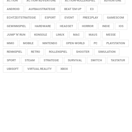
ACTION
ACTION-ADVENTURE
ACTION-ROLLENSPIEL
ADVENTURE
ANDROID
AUFBAUSTRATEGIE
BEAT 'EM UP
E3
ECHTZEITSTRATEGIE
ESPORT
EVENT
FREE2PLAY
GAMESCOM
GEWINNSPIEL
HARDWARE
HEADSET
HORROR
INDIE
IOS
JUMP 'N' RUN
KONSOLE
LINUX
MAC
MAUS
MESSE
MMO
MOBILE
NINTENDO
OPEN-WORLD
PC
PLAYSTATION
RENNSPIEL
RETRO
ROLLENSPIEL
SHOOTER
SIMULATION
SPORT
STEAM
STRATEGIE
SURVIVAL
SWITCH
TASTATUR
UBISOFT
VIRTUAL REALITY
XBOX