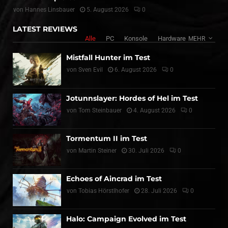
von
Hannes Linsbauer
5. August 2026
0
LATEST REVIEWS
Alle
PC
Konsole
Hardware
MEHR
Mistfall Hunter im Test
von
Sven Evil
6. August 2026
0
Jotunnslayer: Hordes of Hel im Test
von
Tom Steinbauer
4. August 2026
0
Tormentum II im Test
von
Martin Steiner
30. Juli 2026
0
Echoes of Aincrad im Test
von
Tobias Hörstlhofer
28. Juli 2026
0
Halo: Campaign Evolved im Test