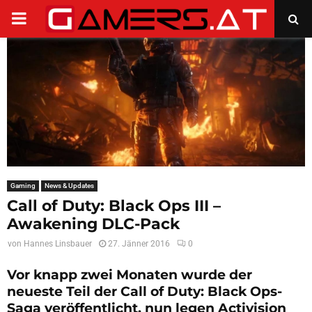
PRIMARY
MENU
Gaming
News & Updates
Call of Duty: Black Ops III –
Awakening DLC-Pack
von
Hannes Linsbauer
27. Jänner 2016
0
Vor knapp zwei Monaten wurde der
neueste Teil der Call of Duty: Black Ops-
Saga veröffentlicht, nun legen Activision