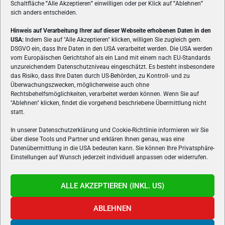
Schaltfläche
"
Alle Akzeptieren
"
einwilligen oder per Klick auf
"
Ablehnen
"
sich anders entscheiden.
Hinweis auf Verarbeitung Ihrer auf dieser Webseite erhobenen Daten in den
USA:
Indem Sie auf "Alle Akzeptieren" klicken, willigen Sie zugleich gem.
ÜBER UNS
DSGVO ein, dass Ihre Daten in den USA verarbeitet werden. Die USA werden
vom Europäischen Gerichtshof als ein Land mit einem nach EU-Standards
VON GAMERN, FÜR GAMER! Gamers.at ist das älteste Online-
unzureichendem Datenschutzniveau eingeschätzt. Es besteht insbesondere
Spielemagazin Österreichs und bringt täglich aktuelle News,
das Risiko, dass Ihre Daten durch US-Behörden, zu Kontroll- und zu
Reviews und Videos zu PC- und Konsolenspielen, Gaming-
Überwachungszwecken, möglicherweise auch ohne
Rechtsbehelfsmöglichkeiten, verarbeitet werden können. Wenn Sie auf
Hardware und aus der Welt des e-Sport's.
"Ablehnen" klicken, findet die vorgehend beschriebene Übermittlung nicht
statt.
Schreib uns:
redaktion@gamers.at
In unserer Datenschutzerklärung und Cookie-Richtlinie informieren wir Sie
über diese Tools und Partner und erklären Ihnen genau, was eine
FOLGE UNS
Datenübermittlung in die USA bedeuten kann. Sie können Ihre Privatsphäre-
Einstellungen auf Wunsch jederzeit individuell anpassen oder widerrufen.
ALLE AKZEPTIEREN (INKL. US)
ABLEHNEN