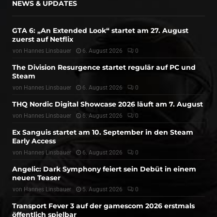
NEWS & UPDATES
GTA 6: „An Extended Look“ startet am 27. August
zuerst auf Netflix
von
Hannes Linsbauer
6. August 2026
0
The Division Resurgence startet regulär auf PC und
Steam
von
Hannes Linsbauer
6. August 2026
0
THQ Nordic Digital Showcase 2026 läuft am 7. August
von
Hannes Linsbauer
6. August 2026
0
Ex Sanguis startet am 10. September in den Steam
Early Access
von
Hannes Linsbauer
6. August 2026
0
Angelic: Dark Symphony feiert sein Debüt in einem
neuen Teaser
von
Hannes Linsbauer
5. August 2026
0
Transport Fever 3 auf der gamescom 2026 erstmals
öffentlich spielbar