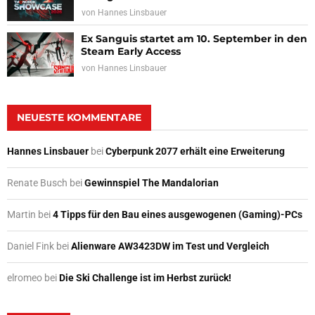
von
Hannes Linsbauer
Ex Sanguis startet am 10. September in den
Steam Early Access
von
Hannes Linsbauer
NEUESTE KOMMENTARE
Hannes Linsbauer
bei
Cyberpunk 2077 erhält eine Erweiterung
Renate Busch
bei
Gewinnspiel The Mandalorian
Martin
bei
4 Tipps für den Bau eines ausgewogenen (Gaming)-PCs
Daniel Fink
bei
Alienware AW3423DW im Test und Vergleich
elromeo
bei
Die Ski Challenge ist im Herbst zurück!