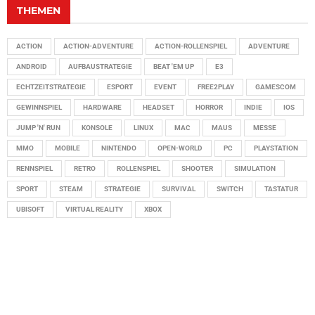
THEMEN
ACTION
ACTION-ADVENTURE
ACTION-ROLLENSPIEL
ADVENTURE
ANDROID
AUFBAUSTRATEGIE
BEAT 'EM UP
E3
ECHTZEITSTRATEGIE
ESPORT
EVENT
FREE2PLAY
GAMESCOM
GEWINNSPIEL
HARDWARE
HEADSET
HORROR
INDIE
IOS
JUMP 'N' RUN
KONSOLE
LINUX
MAC
MAUS
MESSE
MMO
MOBILE
NINTENDO
OPEN-WORLD
PC
PLAYSTATION
RENNSPIEL
RETRO
ROLLENSPIEL
SHOOTER
SIMULATION
SPORT
STEAM
STRATEGIE
SURVIVAL
SWITCH
TASTATUR
UBISOFT
VIRTUAL REALITY
XBOX