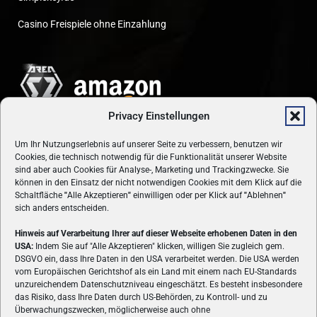
Casino Freispiele ohne Einzahlung
Privacy Einstellungen
Um Ihr Nutzungserlebnis auf unserer Seite zu verbessern, benutzen wir
Cookies, die technisch notwendig für die Funktionalität unserer Website
sind aber auch Cookies für Analyse-, Marketing und Trackingzwecke. Sie
können in den Einsatz der nicht notwendigen Cookies mit dem Klick auf die
Schaltfläche
"
Alle Akzeptieren
"
einwilligen oder per Klick auf
"
Ablehnen
"
sich anders entscheiden.
Hinweis auf Verarbeitung Ihrer auf dieser Webseite erhobenen Daten in den
USA:
Indem Sie auf "Alle Akzeptieren" klicken, willigen Sie zugleich gem.
ÜBER UNS
DSGVO ein, dass Ihre Daten in den USA verarbeitet werden. Die USA werden
vom Europäischen Gerichtshof als ein Land mit einem nach EU-Standards
VON GAMERN, FÜR GAMER! Gamers.at ist das älteste Online-
unzureichendem Datenschutzniveau eingeschätzt. Es besteht insbesondere
Spielemagazin Österreichs und bringt täglich aktuelle News,
das Risiko, dass Ihre Daten durch US-Behörden, zu Kontroll- und zu
Reviews und Videos zu PC- und Konsolenspielen, Gaming-
Überwachungszwecken, möglicherweise auch ohne