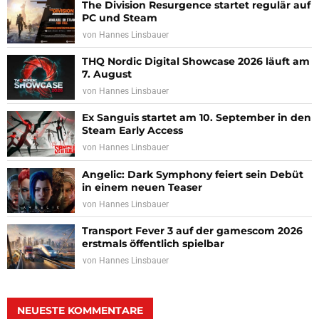
The Division Resurgence startet regulär auf
PC und Steam
von
Hannes Linsbauer
THQ Nordic Digital Showcase 2026 läuft am
7. August
von
Hannes Linsbauer
Ex Sanguis startet am 10. September in den
Steam Early Access
von
Hannes Linsbauer
Angelic: Dark Symphony feiert sein Debüt
in einem neuen Teaser
von
Hannes Linsbauer
Transport Fever 3 auf der gamescom 2026
erstmals öffentlich spielbar
von
Hannes Linsbauer
NEUESTE KOMMENTARE