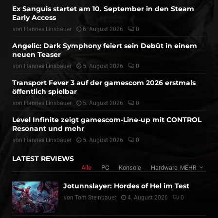
Ex Sanguis startet am 10. September in den Steam
Early Access
von
Hannes Linsbauer
6. August 2026
0
Angelic: Dark Symphony feiert sein Debüt in einem
neuen Teaser
von
Hannes Linsbauer
5. August 2026
0
Transport Fever 3 auf der gamescom 2026 erstmals
öffentlich spielbar
von
Hannes Linsbauer
5. August 2026
0
Level Infinite zeigt gamescom-Line-up mit CONTROL
Resonant und mehr
von
Hannes Linsbauer
5. August 2026
0
LATEST REVIEWS
Alle
PC
Konsole
Hardware
MEHR
Jotunnslayer: Hordes of Hel im Test
von
Tom Steinbauer
4. August 2026
0