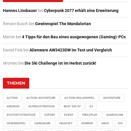
Hannes Linsbauer
bei
Cyberpunk 2077 erhält eine Erweiterung
Renate Busch
bei
Gewinnspiel The Mandalorian
Martin
bei
4 Tipps für den Bau eines ausgewogenen (Gaming)-PCs
Daniel Fink
bei
Alienware AW3423DW im Test und Vergleich
elromeo
bei
Die Ski Challenge ist im Herbst zurück!
THEMEN
ACTION
ACTION-ADVENTURE
ACTION-ROLLENSPIEL
ADVENTURE
ANDROID
AUFBAUSTRATEGIE
BEAT 'EM UP
E3
ECHTZEITSTRATEGIE
ESPORT
EVENT
FREE2PLAY
GAMESCOM
GEWINNSPIEL
HARDWARE
HEADSET
HORROR
INDIE
IOS