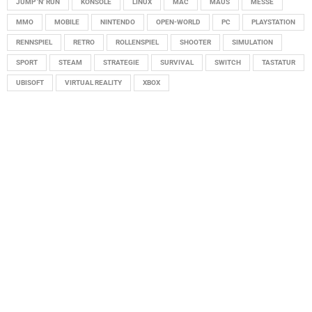
JUMP 'N' RUN
KONSOLE
LINUX
MAC
MAUS
MESSE
MMO
MOBILE
NINTENDO
OPEN-WORLD
PC
PLAYSTATION
RENNSPIEL
RETRO
ROLLENSPIEL
SHOOTER
SIMULATION
SPORT
STEAM
STRATEGIE
SURVIVAL
SWITCH
TASTATUR
UBISOFT
VIRTUAL REALITY
XBOX