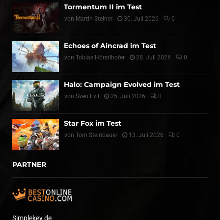
Tormentum II im Test
von
Martin Steiner
30. Juli 2026
0
Echoes of Aincrad im Test
von
Tobias Hörstlhofer
28. Juli 2026
0
Halo: Campaign Evolved im Test
von
Sven Evil
25. Juli 2026
0
Star Fox im Test
von
Tom Steinbauer
13. Juli 2026
0
PARTNER
Simplekey.de