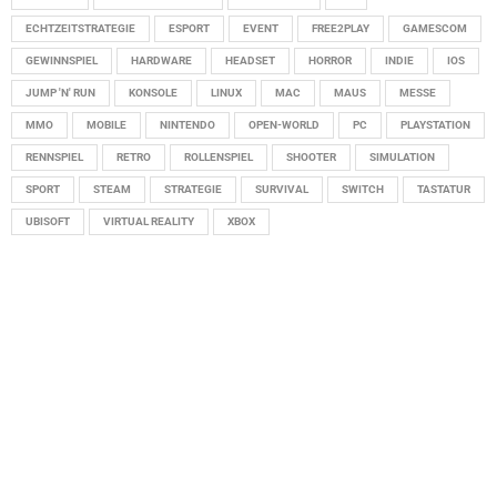
ECHTZEITSTRATEGIE
ESPORT
EVENT
FREE2PLAY
GAMESCOM
GEWINNSPIEL
HARDWARE
HEADSET
HORROR
INDIE
IOS
JUMP 'N' RUN
KONSOLE
LINUX
MAC
MAUS
MESSE
MMO
MOBILE
NINTENDO
OPEN-WORLD
PC
PLAYSTATION
RENNSPIEL
RETRO
ROLLENSPIEL
SHOOTER
SIMULATION
SPORT
STEAM
STRATEGIE
SURVIVAL
SWITCH
TASTATUR
UBISOFT
VIRTUAL REALITY
XBOX