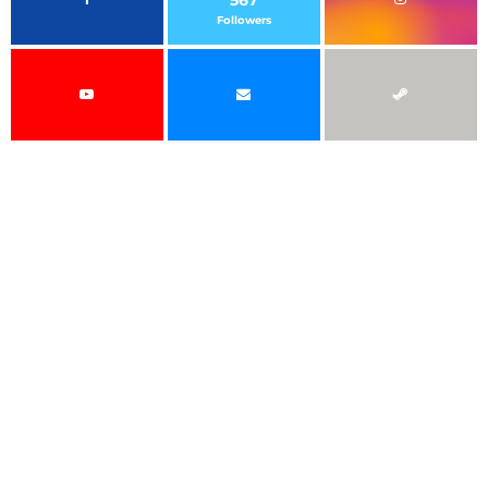
567
Followers