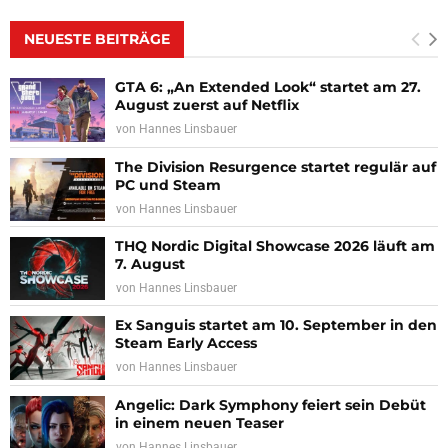
NEUESTE BEITRÄGE
GTA 6: „An Extended Look“ startet am 27.
August zuerst auf Netflix
von
Hannes Linsbauer
The Division Resurgence startet regulär auf
PC und Steam
von
Hannes Linsbauer
THQ Nordic Digital Showcase 2026 läuft am
7. August
von
Hannes Linsbauer
Ex Sanguis startet am 10. September in den
Steam Early Access
von
Hannes Linsbauer
Angelic: Dark Symphony feiert sein Debüt
in einem neuen Teaser
von
Hannes Linsbauer