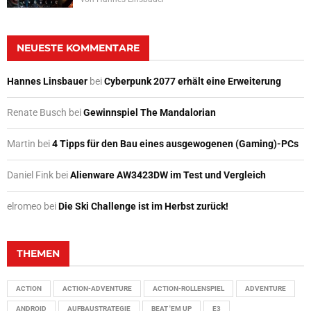
NEUESTE KOMMENTARE
Hannes Linsbauer
bei
Cyberpunk 2077 erhält eine Erweiterung
Renate Busch
bei
Gewinnspiel The Mandalorian
Martin
bei
4 Tipps für den Bau eines ausgewogenen (Gaming)-PCs
Daniel Fink
bei
Alienware AW3423DW im Test und Vergleich
elromeo
bei
Die Ski Challenge ist im Herbst zurück!
THEMEN
ACTION
ACTION-ADVENTURE
ACTION-ROLLENSPIEL
ADVENTURE
ANDROID
AUFBAUSTRATEGIE
BEAT 'EM UP
E3