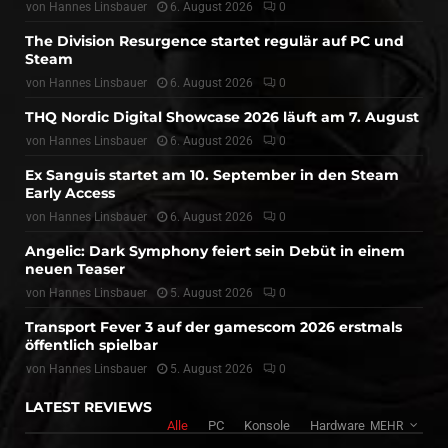
von
Hannes Linsbauer
6. August 2026
0
The Division Resurgence startet regulär auf PC und
Steam
von
Hannes Linsbauer
6. August 2026
0
THQ Nordic Digital Showcase 2026 läuft am 7. August
von
Hannes Linsbauer
6. August 2026
0
Ex Sanguis startet am 10. September in den Steam
Early Access
von
Hannes Linsbauer
6. August 2026
0
Angelic: Dark Symphony feiert sein Debüt in einem
neuen Teaser
von
Hannes Linsbauer
5. August 2026
0
Transport Fever 3 auf der gamescom 2026 erstmals
öffentlich spielbar
von
Hannes Linsbauer
5. August 2026
0
LATEST REVIEWS
Alle
PC
Konsole
Hardware
MEHR