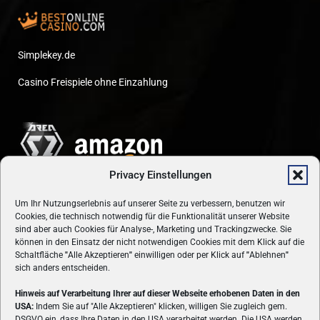
Simplekey.de
Casino Freispiele ohne Einzahlung
Privacy Einstellungen
Um Ihr Nutzungserlebnis auf unserer Seite zu verbessern, benutzen wir
Cookies, die technisch notwendig für die Funktionalität unserer Website
sind aber auch Cookies für Analyse-, Marketing und Trackingzwecke. Sie
können in den Einsatz der nicht notwendigen Cookies mit dem Klick auf die
Schaltfläche
"
Alle Akzeptieren
"
einwilligen oder per Klick auf
"
Ablehnen
"
sich anders entscheiden.
Hinweis auf Verarbeitung Ihrer auf dieser Webseite erhobenen Daten in den
USA:
Indem Sie auf "Alle Akzeptieren" klicken, willigen Sie zugleich gem.
ÜBER UNS
DSGVO ein, dass Ihre Daten in den USA verarbeitet werden. Die USA werden