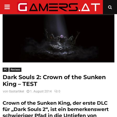
PRIMARY
MENU
PC
Reviews
Dark Souls 2: Crown of the Sunken
King – TEST
von
Gastartikel
1. August 2014
0
Crown of the Sunken King, der erste DLC
für „Dark Souls 2“, ist ein bemerkenswert
schwieriger Pfad in die Untiefen von