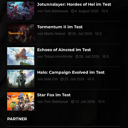
Jotunnslayer: Hordes of Hel im Test
von
Tom Steinbauer
4. August 2026
0
Tormentum II im Test
von
Martin Steiner
30. Juli 2026
0
Echoes of Aincrad im Test
von
Tobias Hörstlhofer
28. Juli 2026
0
Halo: Campaign Evolved im Test
von
Sven Evil
25. Juli 2026
0
Star Fox im Test
von
Tom Steinbauer
13. Juli 2026
0
PARTNER