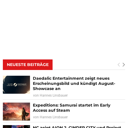
NEUESTE BEITRÄGE
Daedalic Entertainment zeigt neues
Erscheinungsbild und kündigt August-
Showcase an
von
Hannes Linsbauer
Expeditions: Samurai startet im Early
Access auf Steam
von
Hannes Linsbauer
NC zeigt AION 2, CINDER CITY und Project