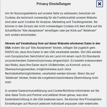
Privacy Einstellungen
Um Ihr Nutzungserlebnis auf unserer Seite zu verbessern, benutzen wir
Cookies, die technisch notwendig für die Funktionalität unserer Website
sind aber auch Cookies für Analyse-, Marketing und Trackingzwecke. Sie
können in den Einsatz der nicht notwendigen Cookies mit dem Klick auf die
Schaltfläche
"
Alle Akzeptieren
"
einwilligen oder per Klick auf
"
Ablehnen
"
sich anders entscheiden.
Hinweis auf Verarbeitung Ihrer auf dieser Webseite erhobenen Daten in den
USA:
Indem Sie auf "Alle Akzeptieren" klicken, willigen Sie zugleich gem.
ÜBER UNS
DSGVO ein, dass Ihre Daten in den USA verarbeitet werden. Die USA werden
vom Europäischen Gerichtshof als ein Land mit einem nach EU-Standards
VON GAMERN, FÜR GAMER! Gamers.at ist das älteste Online-
unzureichendem Datenschutzniveau eingeschätzt. Es besteht insbesondere
Spielemagazin Österreichs und bringt täglich aktuelle News,
das Risiko, dass Ihre Daten durch US-Behörden, zu Kontroll- und zu
Reviews und Videos zu PC- und Konsolenspielen, Gaming-
Überwachungszwecken, möglicherweise auch ohne
Rechtsbehelfsmöglichkeiten, verarbeitet werden können. Wenn Sie auf
Hardware und aus der Welt des e-Sport's.
"Ablehnen" klicken, findet die vorgehend beschriebene Übermittlung nicht
statt.
Schreib uns:
redaktion@gamers.at
In unserer Datenschutzerklärung und Cookie-Richtlinie informieren wir Sie
über diese Tools und Partner und erklären Ihnen genau, was eine
FOLGE UNS
Datenübermittlung in die USA bedeuten kann. Sie können Ihre Privatsphäre-
Einstellungen auf Wunsch jederzeit individuell anpassen oder widerrufen.