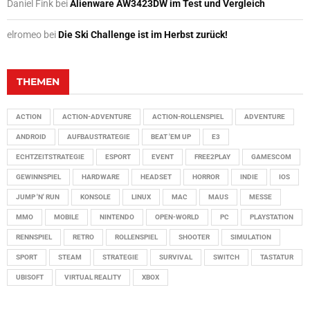
Daniel Fink
bei
Alienware AW3423DW im Test und Vergleich
elromeo
bei
Die Ski Challenge ist im Herbst zurück!
THEMEN
ACTION
ACTION-ADVENTURE
ACTION-ROLLENSPIEL
ADVENTURE
ANDROID
AUFBAUSTRATEGIE
BEAT 'EM UP
E3
ECHTZEITSTRATEGIE
ESPORT
EVENT
FREE2PLAY
GAMESCOM
GEWINNSPIEL
HARDWARE
HEADSET
HORROR
INDIE
IOS
JUMP 'N' RUN
KONSOLE
LINUX
MAC
MAUS
MESSE
MMO
MOBILE
NINTENDO
OPEN-WORLD
PC
PLAYSTATION
RENNSPIEL
RETRO
ROLLENSPIEL
SHOOTER
SIMULATION
SPORT
STEAM
STRATEGIE
SURVIVAL
SWITCH
TASTATUR
UBISOFT
VIRTUAL REALITY
XBOX