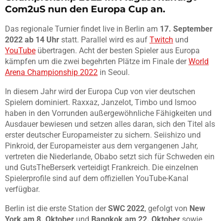
Com2uS nun den Europa Cup an.
Das regionale Turnier findet live in Berlin am
17. September
2022 ab 14 Uhr
statt. Parallel wird es auf
Twitch
und
YouTube
übertragen. Acht der besten Spieler aus Europa
kämpfen um die zwei begehrten Plätze im Finale der
World
Arena Championship 2022
in Seoul.
In diesem Jahr wird der Europa Cup von vier deutschen
Spielern dominiert. Raxxaz, Janzelot, Timbo und Ismoo
haben in den Vorrunden außergewöhnliche Fähigkeiten und
Ausdauer bewiesen und setzen alles daran, sich den Titel als
erster deutscher Europameister zu sichern. Seiishizo und
Pinkroid, der Europameister aus dem vergangenen Jahr,
vertreten die Niederlande, Obabo setzt sich für Schweden ein
und GutsTheBerserk verteidigt Frankreich. Die einzelnen
Spielerprofile sind auf dem offiziellen YouTube-Kanal
verfügbar.
Berlin ist die erste Station der
SWC 2022
, gefolgt von
New
York am 8. Oktober
und
Bangkok am 22. Oktober
sowie