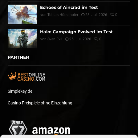
Echoes of Aincrad im Test
von
Tobias Hörstlhofer
28. Juli 2026
0
Halo: Campaign Evolved im Test
von
Sven Evil
25. Juli 2026
0
PARTNER
Simplekey.de
Casino Freispiele ohne Einzahlung