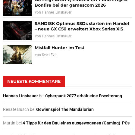
Bonfire bei der gamescom 2026
von
Hannes Linsbauer
SANDISK Optimus SSDs starten im Handel
– neue GX C50 erweitert Xbox Series X|S
von
Hannes Linsbauer
Mistfall Hunter im Test
von
Sven Evil
NEUESTE KOMMENTARE
Hannes Linsbauer
bei
Cyberpunk 2077 erhält eine Erweiterung
Renate Busch
bei
Gewinnspiel The Mandalorian
Martin
bei
4 Tipps für den Bau eines ausgewogenen (Gaming)-PCs