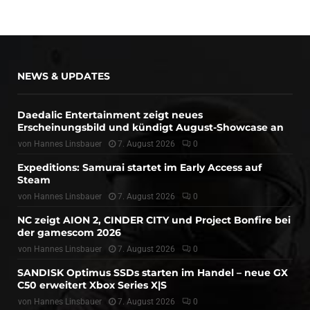
NEWS & UPDATES
Daedalic Entertainment zeigt neues
Erscheinungsbild und kündigt August-Showcase an
von
Hannes Linsbauer
7. August 2026
0
Expeditions: Samurai startet im Early Access auf
Steam
von
Hannes Linsbauer
7. August 2026
0
NC zeigt AION 2, CINDER CITY und Project Bonfire bei
der gamescom 2026
von
Hannes Linsbauer
7. August 2026
0
SANDISK Optimus SSDs starten im Handel – neue GX
C50 erweitert Xbox Series X|S
von
Hannes Linsbauer
7. August 2026
0