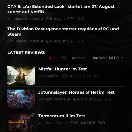
GTA 6: „An Extended Look“ startet am 27. August
zuerst auf Netflix
von
Hannes Linsbauer
6. August 2026
0
The Division Resurgence startet regulär auf PC und
Steam
von
Hannes Linsbauer
6. August 2026
0
LATEST REVIEWS
Alle
PC
Konsole
Hardware
MEHR
Mistfall Hunter im Test
von
Sven Evil
6. August 2026
0
Jotunnslayer: Hordes of Hel im Test
von
Tom Steinbauer
4. August 2026
0
Tormentum II im Test
von
Martin Steiner
30. Juli 2026
0