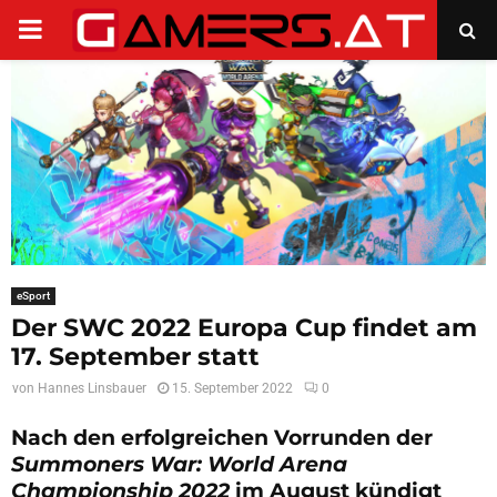
PRIMARY
MENU
eSport
Der SWC 2022 Europa Cup findet am
17. September statt
von
Hannes Linsbauer
15. September 2022
0
Nach den erfolgreichen Vorrunden der
Summoners War: World Arena
Championship 2022
im August kündigt