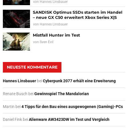
von
Hannes Linsbauer
SANDISK Optimus SSDs starten im Handel
– neue GX C50 erweitert Xbox Series X|S
von
Hannes Linsbauer
Mistfall Hunter im Test
von
Sven Evil
NEUESTE KOMMENTARE
Hannes Linsbauer
bei
Cyberpunk 2077 erhält eine Erweiterung
Renate Busch
bei
Gewinnspiel The Mandalorian
Martin
bei
4 Tipps für den Bau eines ausgewogenen (Gaming)-PCs
Daniel Fink
bei
Alienware AW3423DW im Test und Vergleich