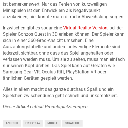
ist bemerkenswert. Nur das Fehlen von kurzweiligen
Minispielen ist den Entwicklern als Negativpunkt
anzukreiden, hier könnte man für mehr Abwechslung sorgen.
Inzwischen gibt es sogar eine
Virtual Reality Version
, bei der
Spieler Gonzos Quest in 3D erleben können. Der Spieler kann
sich in einer 360-Grad-Ansicht umsehen. Eine
Auszahlungstabelle und andere notwendige Elemente sind
jederzeit sichtbar, ohne dass das Spiel angehalten oder
verlassen werden muss. Um sie zu sehen, muss man einfach
nur seinen Kopf drehen. Das Spiel kann auf Geräten wie
Samsung Gear VR, Oculus Rift, PlayStation VR oder
ähnlichen Geräten gespielt werden.
Alles in allem macht das ganze durchaus Spaß und ein
Spielchen zwischendurch geht schnell und unkompliziert.
Dieser Artikel enthält Produktplatzierungen.
ANDROID
FREE2PLAY
MOBILE
STRATEGIE