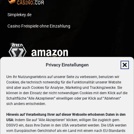
Simplekey.de
Casino Freispiele ohne Einzahlung
Privacy Einstellungen
Um Ihr Nutzungserlebnis auf unserer Seite zu verbessern, benutzen wir
Cookies, die technisch notwendig für die Funktionalität unserer Website
sind aber auch Cookies für Analyse-, Marketing und Trackingzwecke. Sie
können in den Einsatz der nicht notwendigen Cookies mit dem Klick auf die
Schaltfläche
"
Alle Akzeptieren
"
einwilligen oder per Klick auf
"
Ablehnen
"
sich anders entscheiden.
Hinweis auf Verarbeitung Ihrer auf dieser Webseite erhobenen Daten in den
USA:
Indem Sie auf "Alle Akzeptieren" klicken, willigen Sie zugleich gem.
ÜBER UNS
DSGVO ein, dass Ihre Daten in den USA verarbeitet werden. Die USA werden
vom Europäischen Gerichtshof als ein Land mit einem nach EU-Standards
VON GAMERN, FÜR GAMER! Gamers.at ist das älteste Online-