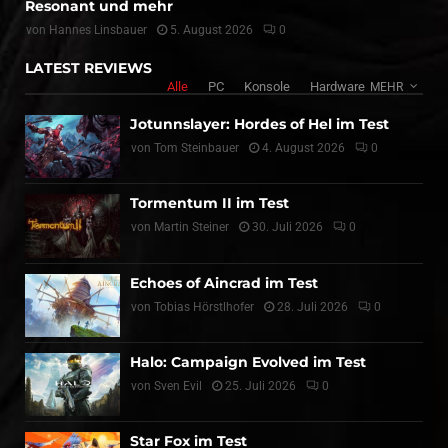
Resonant und mehr
von
Hannes Linsbauer
5. August 2026
0
LATEST REVIEWS
Alle
PC
Konsole
Hardware
MEHR
Jotunnslayer: Hordes of Hel im Test
von
Tom Steinbauer
4. August 2026
0
Tormentum II im Test
von
Martin Steiner
30. Juli 2026
0
Echoes of Aincrad im Test
von
Tobias Hörstlhofer
28. Juli 2026
0
Halo: Campaign Evolved im Test
von
Sven Evil
25. Juli 2026
0
Star Fox im Test