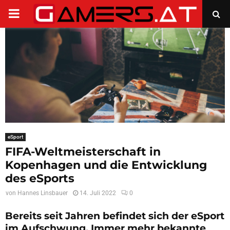
PRIMARY
MENU
eSport
FIFA-Weltmeisterschaft in
Kopenhagen und die Entwicklung
des eSports
von
Hannes Linsbauer
14. Juli 2022
0
Bereits seit Jahren befindet sich der eSport
im Aufschwung. Immer mehr bekannte