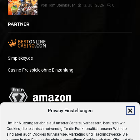
von
Tom Steinbauer
13. Juli 2026
0
PARTNER
Simplekey.de
Casino Freispiele ohne Einzahlung
Privacy Einstellungen
Um Ihr Nutzungserlebnis auf unserer Seite zu verbessern, benutzen wir
Cookies, die technisch notwendig für die Funktionalität unserer Website
sind aber auch Cookies für Analyse-, Marketing und Trackingzwecke. Sie