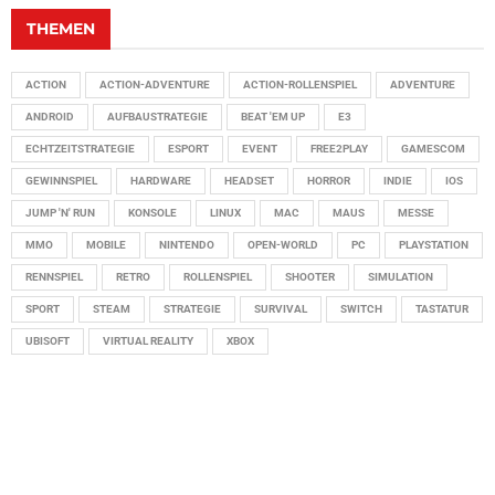
THEMEN
ACTION
ACTION-ADVENTURE
ACTION-ROLLENSPIEL
ADVENTURE
ANDROID
AUFBAUSTRATEGIE
BEAT 'EM UP
E3
ECHTZEITSTRATEGIE
ESPORT
EVENT
FREE2PLAY
GAMESCOM
GEWINNSPIEL
HARDWARE
HEADSET
HORROR
INDIE
IOS
JUMP 'N' RUN
KONSOLE
LINUX
MAC
MAUS
MESSE
MMO
MOBILE
NINTENDO
OPEN-WORLD
PC
PLAYSTATION
RENNSPIEL
RETRO
ROLLENSPIEL
SHOOTER
SIMULATION
SPORT
STEAM
STRATEGIE
SURVIVAL
SWITCH
TASTATUR
UBISOFT
VIRTUAL REALITY
XBOX