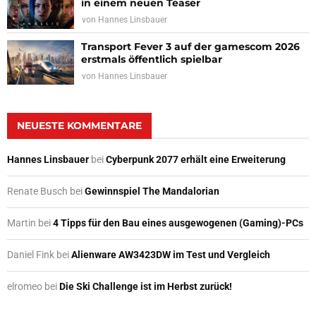
in einem neuen Teaser
von
Hannes Linsbauer
Transport Fever 3 auf der gamescom 2026
erstmals öffentlich spielbar
von
Hannes Linsbauer
NEUESTE KOMMENTARE
Hannes Linsbauer
bei
Cyberpunk 2077 erhält eine Erweiterung
Renate Busch
bei
Gewinnspiel The Mandalorian
Martin
bei
4 Tipps für den Bau eines ausgewogenen (Gaming)-PCs
Daniel Fink
bei
Alienware AW3423DW im Test und Vergleich
elromeo
bei
Die Ski Challenge ist im Herbst zurück!