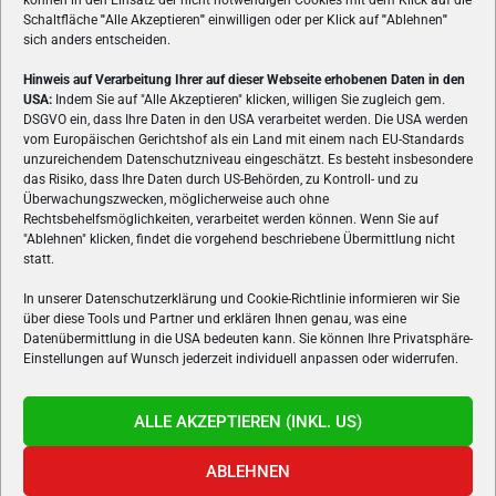
können in den Einsatz der nicht notwendigen Cookies mit dem Klick auf die
Schaltfläche
"
Alle Akzeptieren
"
einwilligen oder per Klick auf
"
Ablehnen
"
sich anders entscheiden.
Hinweis auf Verarbeitung Ihrer auf dieser Webseite erhobenen Daten in den
USA:
Indem Sie auf "Alle Akzeptieren" klicken, willigen Sie zugleich gem.
ÜBER UNS
DSGVO ein, dass Ihre Daten in den USA verarbeitet werden. Die USA werden
vom Europäischen Gerichtshof als ein Land mit einem nach EU-Standards
VON GAMERN, FÜR GAMER! Gamers.at ist das älteste Online-
unzureichendem Datenschutzniveau eingeschätzt. Es besteht insbesondere
Spielemagazin Österreichs und bringt täglich aktuelle News,
das Risiko, dass Ihre Daten durch US-Behörden, zu Kontroll- und zu
Reviews und Videos zu PC- und Konsolenspielen, Gaming-
Überwachungszwecken, möglicherweise auch ohne
Rechtsbehelfsmöglichkeiten, verarbeitet werden können. Wenn Sie auf
Hardware und aus der Welt des e-Sport's.
"Ablehnen" klicken, findet die vorgehend beschriebene Übermittlung nicht
statt.
Schreib uns:
redaktion@gamers.at
In unserer Datenschutzerklärung und Cookie-Richtlinie informieren wir Sie
über diese Tools und Partner und erklären Ihnen genau, was eine
FOLGE UNS
Datenübermittlung in die USA bedeuten kann. Sie können Ihre Privatsphäre-
Einstellungen auf Wunsch jederzeit individuell anpassen oder widerrufen.
ALLE AKZEPTIEREN (INKL. US)
ABLEHNEN