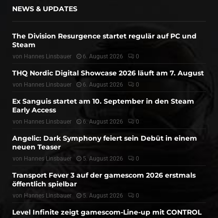
NEWS & UPDATES
The Division Resurgence startet regulär auf PC und
Steam
von
Hannes Linsbauer
6. August 2026
0
THQ Nordic Digital Showcase 2026 läuft am 7. August
von
Hannes Linsbauer
6. August 2026
0
Ex Sanguis startet am 10. September in den Steam
Early Access
von
Hannes Linsbauer
6. August 2026
0
Angelic: Dark Symphony feiert sein Debüt in einem
neuen Teaser
von
Hannes Linsbauer
5. August 2026
0
Transport Fever 3 auf der gamescom 2026 erstmals
öffentlich spielbar
von
Hannes Linsbauer
5. August 2026
0
Level Infinite zeigt gamescom-Line-up mit CONTROL