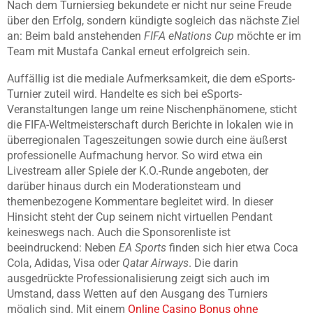
Nach dem Turniersieg bekundete er nicht nur seine Freude
über den Erfolg, sondern kündigte sogleich das nächste Ziel
an: Beim bald anstehenden
FIFA eNations Cup
möchte er im
Team mit Mustafa Cankal erneut erfolgreich sein.
Auffällig ist die mediale Aufmerksamkeit, die dem eSports-
Turnier zuteil wird. Handelte es sich bei eSports-
Veranstaltungen lange um reine Nischenphänomene, sticht
die FIFA-Weltmeisterschaft durch Berichte in lokalen wie in
überregionalen Tageszeitungen sowie durch eine äußerst
professionelle Aufmachung hervor. So wird etwa ein
Livestream aller Spiele der K.O.-Runde angeboten, der
darüber hinaus durch ein Moderationsteam und
themenbezogene Kommentare begleitet wird. In dieser
Hinsicht steht der Cup seinem nicht virtuellen Pendant
keineswegs nach. Auch die Sponsorenliste ist
beeindruckend: Neben
EA Sports
finden sich hier etwa Coca
Cola, Adidas, Visa oder
Qatar Airways
. Die darin
ausgedrückte Professionalisierung zeigt sich auch im
Umstand, dass Wetten auf den Ausgang des Turniers
möglich sind. Mit einem
Online Casino Bonus ohne