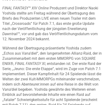
FINAL FANTASY™ XIV Online
Produzent und Direktor Naoki
Yoshida stellte am Freitag während der Übertragung des
Briefs des Produzenten LIVE einen neuen Trailer mit dem
Titel „Crossroads“ für Patch 7.1, das erste große Update
nach der Veröffentlichung der jüngsten Erweiterung
Dawntrail™
, vor und gab das Veröffentlichungsdatum vom
12. November 2024 bekannt.
Während der Übertragung präsentierte Yoshida zudem
„Echos aus Vana‘diel“, den langersehnten Allianz-Raid, der in
Zusammenarbeit mit dem ersten MMORPG von SQUARE
ENIX®,
FINAL FANTASY XI
, entstanden ist. Der erste Raid der
Serie, „Jeuno: Die erste Etappe“, wird im Zuge von Patch 7.1
implementiert. Dieser Kampfinhalt für 24 Spielende lässt die
Welten der zwei Kult-MMORPGs miteinander verschmelzen,
indem sich Abenteurer:innen auf eine Reise in die Welt von
Vana‘diel begeben. Yoshida gewährte des Weiteren einen
Einblick auf bevorstehende Inhalte wie einen Raid auf
„fataler“ Schwierigkeitsstufe für acht Spielende (erscheint
mit Patch 7.11), den ersten Raid für 24 Spielende auf