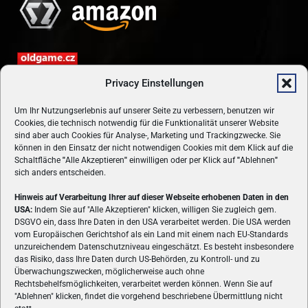
Privacy Einstellungen
Um Ihr Nutzungserlebnis auf unserer Seite zu verbessern, benutzen wir
Cookies, die technisch notwendig für die Funktionalität unserer Website
sind aber auch Cookies für Analyse-, Marketing und Trackingzwecke. Sie
können in den Einsatz der nicht notwendigen Cookies mit dem Klick auf die
Schaltfläche
"
Alle Akzeptieren
"
einwilligen oder per Klick auf
"
Ablehnen
"
sich anders entscheiden.
Hinweis auf Verarbeitung Ihrer auf dieser Webseite erhobenen Daten in den
USA:
Indem Sie auf "Alle Akzeptieren" klicken, willigen Sie zugleich gem.
ÜBER UNS
DSGVO ein, dass Ihre Daten in den USA verarbeitet werden. Die USA werden
vom Europäischen Gerichtshof als ein Land mit einem nach EU-Standards
VON GAMERN, FÜR GAMER! Gamers.at ist das älteste Online-
unzureichendem Datenschutzniveau eingeschätzt. Es besteht insbesondere
Spielemagazin Österreichs und bringt täglich aktuelle News,
das Risiko, dass Ihre Daten durch US-Behörden, zu Kontroll- und zu
Reviews und Videos zu PC- und Konsolenspielen, Gaming-
Überwachungszwecken, möglicherweise auch ohne
Rechtsbehelfsmöglichkeiten, verarbeitet werden können. Wenn Sie auf
Hardware und aus der Welt des e-Sport's.
"Ablehnen" klicken, findet die vorgehend beschriebene Übermittlung nicht