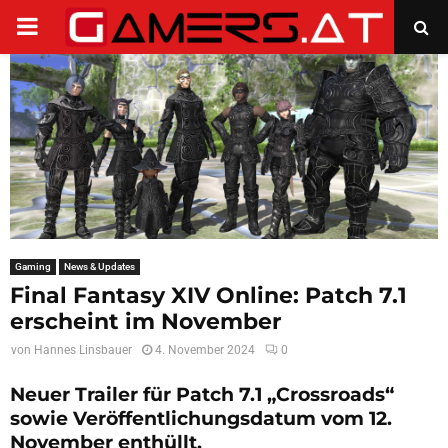
PRIMARY
MENU
Gaming
News & Updates
Final Fantasy XIV Online: Patch 7.1
erscheint im November
von
Hannes Linsbauer
4. November 2024
0
Neuer Trailer für Patch 7.1 „Crossroads“
sowie Veröffentlichungsdatum vom 12.
November enthüllt.