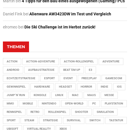
Martin
bei
4 Tipps für den Bau eines ausgewogenen (Gaming)-PCs
Daniel Fink
bei
Alienware AW3423DW im Test und Vergleich
elromeo
bei
Die Ski Challenge ist im Herbst zurück!
THEMEN
ACTION
ACTION-ADVENTURE
ACTION-ROLLENSPIEL
ADVENTURE
ANDROID
AUFBAUSTRATEGIE
BEAT 'EM UP
E3
ECHTZEITSTRATEGIE
ESPORT
EVENT
FREE2PLAY
GAMESCOM
GEWINNSPIEL
HARDWARE
HEADSET
HORROR
INDIE
IOS
JUMP 'N' RUN
KONSOLE
LINUX
MAC
MAUS
MESSE
MMO
MOBILE
NINTENDO
OPEN-WORLD
PC
PLAYSTATION
RENNSPIEL
RETRO
ROLLENSPIEL
SHOOTER
SIMULATION
SPORT
STEAM
STRATEGIE
SURVIVAL
SWITCH
TASTATUR
UBISOFT
VIRTUAL REALITY
XBOX