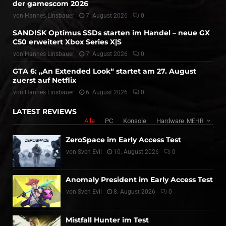
der gamescom 2026
von
Hannes Linsbauer
7. August 2026
0
SANDISK Optimus SSDs starten im Handel – neue GX
C50 erweitert Xbox Series X|S
von
Hannes Linsbauer
7. August 2026
0
GTA 6: „An Extended Look“ startet am 27. August
zuerst auf Netflix
von
Hannes Linsbauer
6. August 2026
0
LATEST REVIEWS
Alle
PC
Konsole
Hardware
MEHR
ZeroSpace im Early Access Test
von
Sven Evil
10. August 2026
0
Anomaly President im Early Access Test
von
Sven Evil
8. August 2026
0
Mistfall Hunter im Test