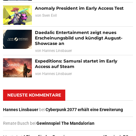
Anomaly President im Early Access Test
von
Sven Evil
Daedalic Entertainment zeigt neues
Erscheinungsbild und kündigt August-
Showcase an
von
Hannes Linsbauer
Expeditions: Samurai startet im Early
Access auf Steam
von
Hannes Linsbauer
NEUESTE KOMMENTARE
Hannes Linsbauer
bei
Cyberpunk 2077 erhält eine Erweiterung
Renate Busch
bei
Gewinnspiel The Mandalorian