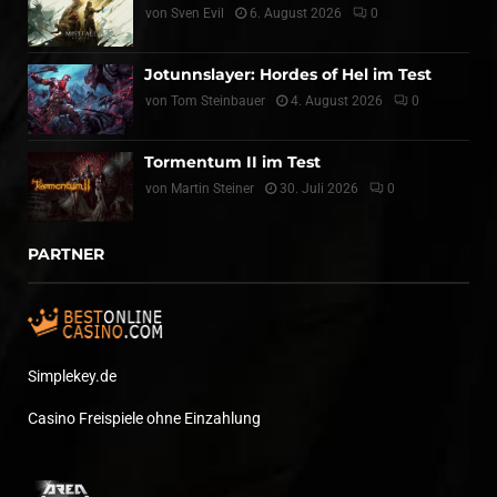
von
Sven Evil
6. August 2026
0
Jotunnslayer: Hordes of Hel im Test
von
Tom Steinbauer
4. August 2026
0
Tormentum II im Test
von
Martin Steiner
30. Juli 2026
0
PARTNER
Simplekey.de
Casino Freispiele ohne Einzahlung