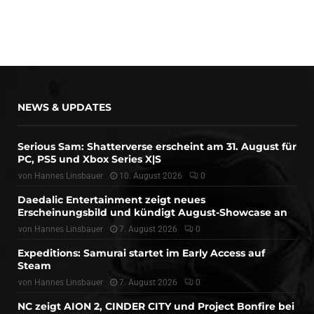
NEWS & UPDATES
Serious Sam: Shatterverse erscheint am 31. August für
PC, PS5 und Xbox Series X|S
von
Hannes Linsbauer
10. August 2026
0
Daedalic Entertainment zeigt neues
Erscheinungsbild und kündigt August-Showcase an
von
Hannes Linsbauer
7. August 2026
0
Expeditions: Samurai startet im Early Access auf
Steam
von
Hannes Linsbauer
7. August 2026
0
NC zeigt AION 2, CINDER CITY und Project Bonfire bei