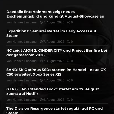
Daedalic Entertainment zeigt neues
Erscheinungsbild und kündigt August-Showcase an
von
Hannes Linsbauer
7. August 2026
0
Expeditions: Samurai startet im Early Access auf
Steam
von
Hannes Linsbauer
7. August 2026
0
NC zeigt AION 2, CINDER CITY und Project Bonfire bei
der gamescom 2026
von
Hannes Linsbauer
7. August 2026
0
SANDISK Optimus SSDs starten im Handel – neue GX
C50 erweitert Xbox Series X|S
von
Hannes Linsbauer
7. August 2026
0
GTA 6: „An Extended Look“ startet am 27. August
zuerst auf Netflix
von
Hannes Linsbauer
6. August 2026
0
The Division Resurgence startet regulär auf PC und
Steam