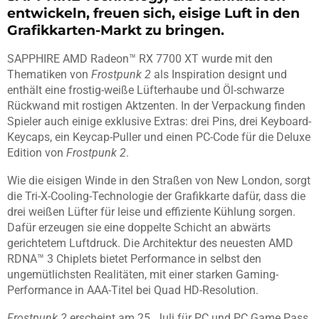
entwickeln, freuen sich, eisige Luft in den
Grafikkarten-Markt zu bringen.
SAPPHIRE AMD Radeon™ RX 7700 XT wurde mit den
Thematiken von
Frostpunk 2
als Inspiration designt und
enthält eine frostig-weiße Lüfterhaube und Öl-schwarze
Rückwand mit rostigen Aktzenten. In der Verpackung finden
Spieler auch einige exklusive Extras: drei Pins, drei Keyboard-
Keycaps, ein Keycap-Puller und einen PC-Code für die Deluxe
Edition von
Frostpunk 2
.
Wie die eisigen Winde in den Straßen von New London, sorgt
die Tri-X-Cooling-Technologie der Grafikkarte dafür, dass die
drei weißen Lüfter für leise und effiziente Kühlung sorgen.
Dafür erzeugen sie eine doppelte Schicht an abwärts
gerichtetem Luftdruck. Die Architektur des neuesten AMD
RDNA™ 3 Chiplets bietet Performance in selbst den
ungemütlichsten Realitäten, mit einer starken Gaming-
Performance in AAA-Titel bei Quad HD-Resolution.
Frostpunk 2
erscheint am 25. Juli für PC und PC Game Pass.