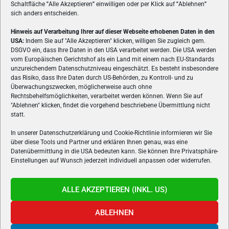
Schaltfläche
"
Alle Akzeptieren
"
einwilligen oder per Klick auf
"
Ablehnen
"
sich anders entscheiden.
Hinweis auf Verarbeitung Ihrer auf dieser Webseite erhobenen Daten in den
USA:
Indem Sie auf "Alle Akzeptieren" klicken, willigen Sie zugleich gem.
ÜBER UNS
DSGVO ein, dass Ihre Daten in den USA verarbeitet werden. Die USA werden
vom Europäischen Gerichtshof als ein Land mit einem nach EU-Standards
VON GAMERN, FÜR GAMER! Gamers.at ist das älteste Online-
unzureichendem Datenschutzniveau eingeschätzt. Es besteht insbesondere
Spielemagazin Österreichs und bringt täglich aktuelle News,
das Risiko, dass Ihre Daten durch US-Behörden, zu Kontroll- und zu
Reviews und Videos zu PC- und Konsolenspielen, Gaming-
Überwachungszwecken, möglicherweise auch ohne
Rechtsbehelfsmöglichkeiten, verarbeitet werden können. Wenn Sie auf
Hardware und aus der Welt des e-Sport's.
"Ablehnen" klicken, findet die vorgehend beschriebene Übermittlung nicht
statt.
Schreib uns:
redaktion@gamers.at
In unserer Datenschutzerklärung und Cookie-Richtlinie informieren wir Sie
über diese Tools und Partner und erklären Ihnen genau, was eine
FOLGE UNS
Datenübermittlung in die USA bedeuten kann. Sie können Ihre Privatsphäre-
Einstellungen auf Wunsch jederzeit individuell anpassen oder widerrufen.
ALLE AKZEPTIEREN (INKL. US)
ABLEHNEN