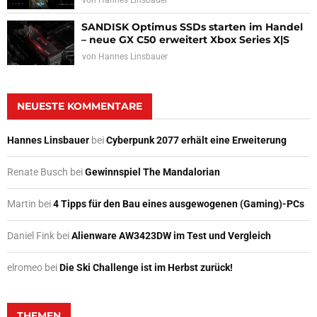
von
Hannes Linsbauer
SANDISK Optimus SSDs starten im Handel
– neue GX C50 erweitert Xbox Series X|S
von
Hannes Linsbauer
NEUESTE KOMMENTARE
Hannes Linsbauer
bei
Cyberpunk 2077 erhält eine Erweiterung
Renate Busch
bei
Gewinnspiel The Mandalorian
Martin
bei
4 Tipps für den Bau eines ausgewogenen (Gaming)-PCs
Daniel Fink
bei
Alienware AW3423DW im Test und Vergleich
elromeo
bei
Die Ski Challenge ist im Herbst zurück!
THEMEN