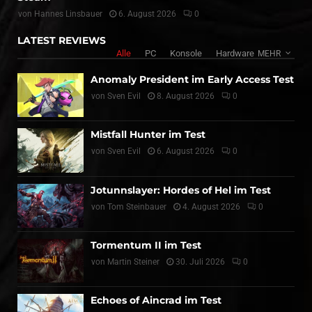
von
Hannes Linsbauer
6. August 2026
0
LATEST REVIEWS
Alle
PC
Konsole
Hardware
MEHR
Anomaly President im Early Access Test
von
Sven Evil
8. August 2026
0
Mistfall Hunter im Test
von
Sven Evil
6. August 2026
0
Jotunnslayer: Hordes of Hel im Test
von
Tom Steinbauer
4. August 2026
0
Tormentum II im Test
von
Martin Steiner
30. Juli 2026
0
Echoes of Aincrad im Test