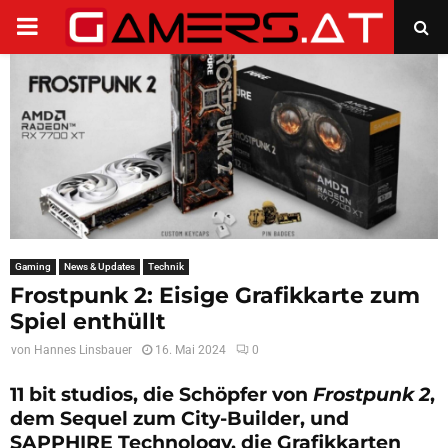
PRIMARY
MENU
Gaming
News & Updates
Technik
Frostpunk 2: Eisige Grafikkarte zum
Spiel enthüllt
von
Hannes Linsbauer
16. Mai 2024
0
11 bit studios, die Schöpfer von
Frostpunk 2
,
dem Sequel zum City-Builder, und
SAPPHIRE Technology, die Grafikkarten