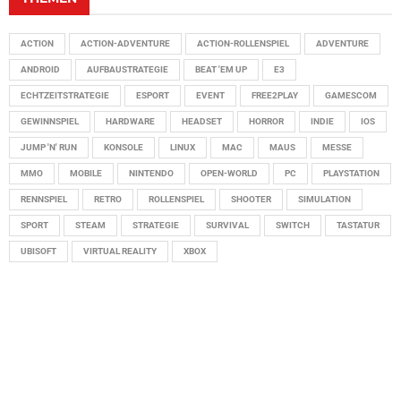
ACTION
ACTION-ADVENTURE
ACTION-ROLLENSPIEL
ADVENTURE
ANDROID
AUFBAUSTRATEGIE
BEAT 'EM UP
E3
ECHTZEITSTRATEGIE
ESPORT
EVENT
FREE2PLAY
GAMESCOM
GEWINNSPIEL
HARDWARE
HEADSET
HORROR
INDIE
IOS
JUMP 'N' RUN
KONSOLE
LINUX
MAC
MAUS
MESSE
MMO
MOBILE
NINTENDO
OPEN-WORLD
PC
PLAYSTATION
RENNSPIEL
RETRO
ROLLENSPIEL
SHOOTER
SIMULATION
SPORT
STEAM
STRATEGIE
SURVIVAL
SWITCH
TASTATUR
UBISOFT
VIRTUAL REALITY
XBOX