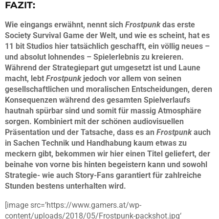
FAZIT:
Wie eingangs erwähnt, nennt sich
Frostpunk
das erste
Society Survival Game der Welt, und wie es scheint, hat es
11 bit Studios hier tatsächlich geschafft, ein völlig neues –
und absolut lohnendes – Spielerlebnis zu kreieren.
Während der Strategiepart gut umgesetzt ist und Laune
macht, lebt
Frostpunk
jedoch vor allem von seinen
gesellschaftlichen und moralischen Entscheidungen, deren
Konsequenzen während des gesamten Spielverlaufs
hautnah spürbar sind und somit für massig Atmosphäre
sorgen. Kombiniert mit der schönen audiovisuellen
Präsentation und der Tatsache, dass es an
Frostpunk
auch
in Sachen Technik und Handhabung kaum etwas zu
meckern gibt, bekommen wir hier einen Titel geliefert, der
beinahe von vorne bis hinten begeistern kann und sowohl
Strategie- wie auch Story-Fans garantiert für zahlreiche
Stunden bestens unterhalten wird.
[image src=’https://www.gamers.at/wp-
content/uploads/2018/05/Frostpunk-packshot.jpg‘