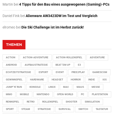
Martin
bei
4 Tipps für den Bau eines ausgewogenen (Gaming)-PCs
Daniel Fink
bei
Alienware AW3423DW im Test und Vergleich
elromeo
bei
Die Ski Challenge ist im Herbst zurück!
THEMEN
ACTION
ACTION-ADVENTURE
ACTION-ROLLENSPIEL
ADVENTURE
ANDROID
AUFBAUSTRATEGIE
BEAT 'EM UP
E3
ECHTZEITSTRATEGIE
ESPORT
EVENT
FREE2PLAY
GAMESCOM
GEWINNSPIEL
HARDWARE
HEADSET
HORROR
INDIE
IOS
JUMP 'N' RUN
KONSOLE
LINUX
MAC
MAUS
MESSE
MMO
MOBILE
NINTENDO
OPEN-WORLD
PC
PLAYSTATION
RENNSPIEL
RETRO
ROLLENSPIEL
SHOOTER
SIMULATION
SPORT
STEAM
STRATEGIE
SURVIVAL
SWITCH
TASTATUR