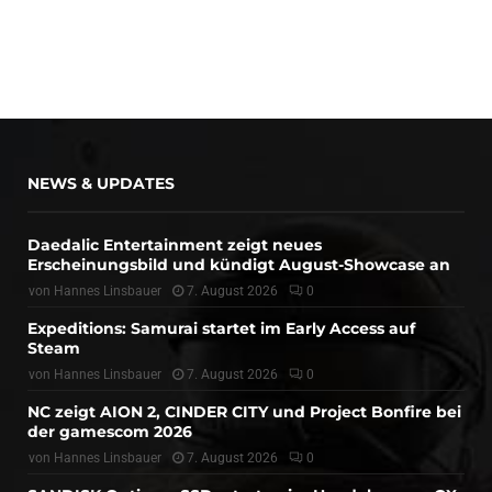
NEWS & UPDATES
Daedalic Entertainment zeigt neues
Erscheinungsbild und kündigt August-Showcase an
von
Hannes Linsbauer
7. August 2026
0
Expeditions: Samurai startet im Early Access auf
Steam
von
Hannes Linsbauer
7. August 2026
0
NC zeigt AION 2, CINDER CITY und Project Bonfire bei
der gamescom 2026
von
Hannes Linsbauer
7. August 2026
0