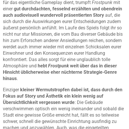
für das eigentliche Gameplay dient, trumpft
Frostpunk
mit
einer
gut durchdachten, fesselnd erzählten und obendrein
auch audiovisuell wundervoll präsentierten Story
auf, die
sich durch die Auswirkungen eurer Entscheidungen zudem
äußerst persönlich anfühlt. Im Laufe des Spiels folgt ihr so
nicht nur stur Missionen, die vom Bau diverser Gebäude bis
hin zum Erforschen anderer Ansiedlungen reichen, sondern
werdet auch immer wieder mit einzelnen Schicksalen eurer
Einwohner und den Konsequenzen eurer Handlung
konfrontiert. Das alles sorgt für eine unglaublich tolle
Atmosphäre und
hebt
Frostpunk
weit über das in dieser
Hinsicht üblicherweise eher nüchterne Strategie-Genre
hinaus
.
Einziger
kleiner Wermutstropfen dabei ist, dass durch den
Fokus auf Story und Ästhetik ein klein wenig auf
Übersichtlichkeit vergessen wurde
: Die Gebäude
verschwimmen optisch ein wenig ineinander und sobald die
Stadt eine gewisse Größe erreicht hat, fällt es so teilweise
schwer, schnell die gewünschte Einrichtung ausfindig zu
machen und anzuwählen. Auch, was die eingeteilten