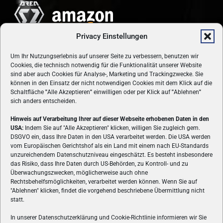
Privacy Einstellungen
Um Ihr Nutzungserlebnis auf unserer Seite zu verbessern, benutzen wir
Cookies, die technisch notwendig für die Funktionalität unserer Website
sind aber auch Cookies für Analyse-, Marketing und Trackingzwecke. Sie
können in den Einsatz der nicht notwendigen Cookies mit dem Klick auf die
Schaltfläche
"
Alle Akzeptieren
"
einwilligen oder per Klick auf
"
Ablehnen
"
sich anders entscheiden.
Hinweis auf Verarbeitung Ihrer auf dieser Webseite erhobenen Daten in den
USA:
Indem Sie auf "Alle Akzeptieren" klicken, willigen Sie zugleich gem.
ÜBER UNS
DSGVO ein, dass Ihre Daten in den USA verarbeitet werden. Die USA werden
vom Europäischen Gerichtshof als ein Land mit einem nach EU-Standards
VON GAMERN, FÜR GAMER! Gamers.at ist das älteste Online-
unzureichendem Datenschutzniveau eingeschätzt. Es besteht insbesondere
Spielemagazin Österreichs und bringt täglich aktuelle News,
das Risiko, dass Ihre Daten durch US-Behörden, zu Kontroll- und zu
Reviews und Videos zu PC- und Konsolenspielen, Gaming-
Überwachungszwecken, möglicherweise auch ohne
Rechtsbehelfsmöglichkeiten, verarbeitet werden können. Wenn Sie auf
Hardware und aus der Welt des e-Sport's.
"Ablehnen" klicken, findet die vorgehend beschriebene Übermittlung nicht
statt.
Schreib uns:
redaktion@gamers.at
In unserer Datenschutzerklärung und Cookie-Richtlinie informieren wir Sie