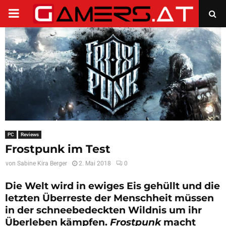
PRIMARY
MENU
PC
Reviews
Frostpunk im Test
von
Sabine Kira Berger
2. Mai 2018
0
Die Welt wird in ewiges Eis gehüllt und die
letzten Überreste der Menschheit müssen
in der schneebedeckten Wildnis um ihr
Überleben kämpfen.
Frostpunk
macht