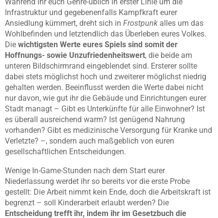
Während ihr euch Genre-üblich in erster Linie um die
Infrastruktur und gegebenenfalls Kampfkraft eurer
Ansiedlung kümmert, dreht sich in
Frostpunk
alles um das
Wohlbefinden und letztendlich das Überleben eures Volkes.
Die
wichtigsten Werte eures Spiels sind somit der
Hoffnungs- sowie Unzufriedenheitswert
, die beide am
unteren Bildschirmrand eingeblendet sind. Ersterer sollte
dabei stets möglichst hoch und zweiterer möglichst niedrig
gehalten werden. Beeinflusst werden die Werte dabei nicht
nur davon, wie gut ihr die Gebäude und Einrichtungen eurer
Stadt managt – Gibt es Unterkünfte für alle Einwohner? Ist
es überall ausreichend warm? Ist genügend Nahrung
vorhanden? Gibt es medizinische Versorgung für Kranke und
Verletzte? –, sondern auch maßgeblich von euren
gesellschaftlichen Entscheidungen.
Wenige In-Game-Stunden nach dem Start eurer
Niederlassung werdet ihr so bereits vor die erste Probe
gestellt: Die Arbeit nimmt kein Ende, doch die Arbeitskraft ist
begrenzt – soll Kinderarbeit erlaubt werden? Die
Entscheidung trefft ihr, indem ihr im Gesetzbuch die