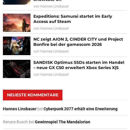
von
Hannes Linsbauer
Expeditions: Samurai startet im Early
Access auf Steam
von
Hannes Linsbauer
NC zeigt AION 2, CINDER CITY und Project
Bonfire bei der gamescom 2026
von
Hannes Linsbauer
SANDISK Optimus SSDs starten im Handel
– neue GX C50 erweitert Xbox Series X|S
von
Hannes Linsbauer
NEUESTE KOMMENTARE
Hannes Linsbauer
bei
Cyberpunk 2077 erhält eine Erweiterung
Renate Busch
bei
Gewinnspiel The Mandalorian