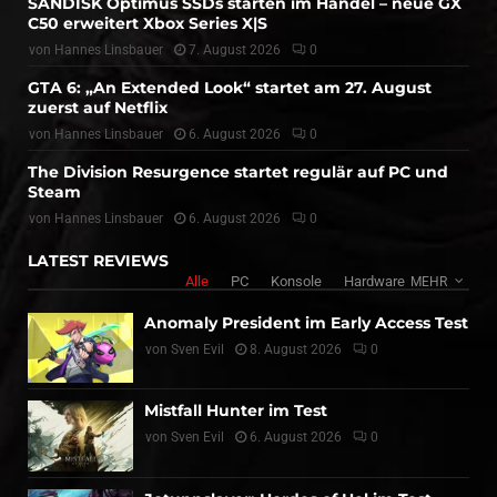
SANDISK Optimus SSDs starten im Handel – neue GX
C50 erweitert Xbox Series X|S
von
Hannes Linsbauer
7. August 2026
0
GTA 6: „An Extended Look“ startet am 27. August
zuerst auf Netflix
von
Hannes Linsbauer
6. August 2026
0
The Division Resurgence startet regulär auf PC und
Steam
von
Hannes Linsbauer
6. August 2026
0
LATEST REVIEWS
Alle
PC
Konsole
Hardware
MEHR
Anomaly President im Early Access Test
von
Sven Evil
8. August 2026
0
Mistfall Hunter im Test
von
Sven Evil
6. August 2026
0