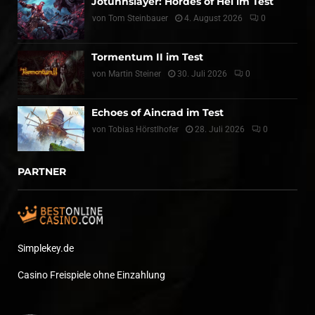
Jotunnslayer: Hordes of Hel im Test
von
Tom Steinbauer
4. August 2026
0
Tormentum II im Test
von
Martin Steiner
30. Juli 2026
0
Echoes of Aincrad im Test
von
Tobias Hörstlhofer
28. Juli 2026
0
PARTNER
Simplekey.de
Casino Freispiele ohne Einzahlung