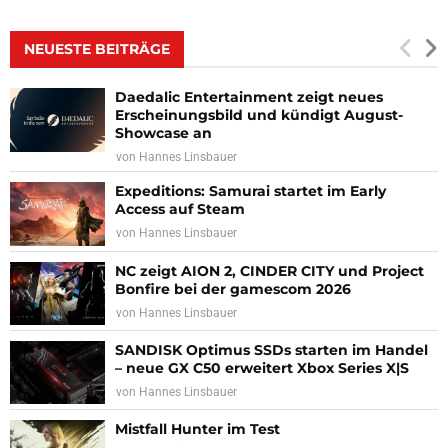
NEUESTE BEITRÄGE
Daedalic Entertainment zeigt neues
Erscheinungsbild und kündigt August-
Showcase an
von
Hannes Linsbauer
Expeditions: Samurai startet im Early
Access auf Steam
von
Hannes Linsbauer
NC zeigt AION 2, CINDER CITY und Project
Bonfire bei der gamescom 2026
von
Hannes Linsbauer
SANDISK Optimus SSDs starten im Handel
– neue GX C50 erweitert Xbox Series X|S
von
Hannes Linsbauer
Mistfall Hunter im Test