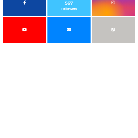
567
Followers