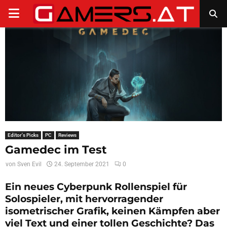
PRIMARY
MENU
Editor's Picks
PC
Reviews
Gamedec im Test
von
Sven Evil
24. September 2021
0
Ein neues Cyberpunk Rollenspiel für
Solospieler, mit hervorragender
isometrischer Grafik, keinen Kämpfen aber
viel Text und einer tollen Geschichte? Das