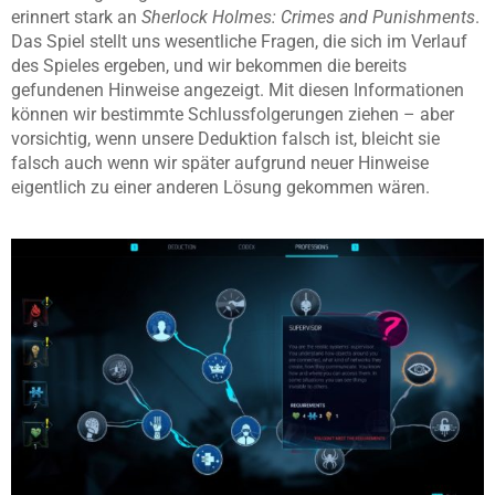
erinnert stark an
Sherlock Holmes: Crimes and Punishments
.
Das Spiel stellt uns wesentliche Fragen, die sich im Verlauf
des Spieles ergeben, und wir bekommen die bereits
gefundenen Hinweise angezeigt. Mit diesen Informationen
können wir bestimmte Schlussfolgerungen ziehen – aber
vorsichtig, wenn unsere Deduktion falsch ist, bleicht sie
falsch auch wenn wir später aufgrund neuer Hinweise
eigentlich zu einer anderen Lösung gekommen wären.