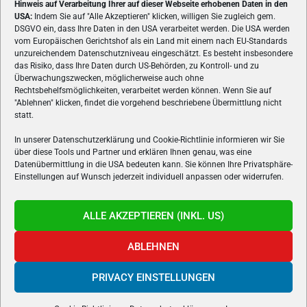
Hinweis auf Verarbeitung Ihrer auf dieser Webseite erhobenen Daten in den
USA:
Indem Sie auf "Alle Akzeptieren" klicken, willigen Sie zugleich gem.
ÜBER UNS
DSGVO ein, dass Ihre Daten in den USA verarbeitet werden. Die USA werden
vom Europäischen Gerichtshof als ein Land mit einem nach EU-Standards
VON GAMERN, FÜR GAMER! Gamers.at ist das älteste Online-
unzureichendem Datenschutzniveau eingeschätzt. Es besteht insbesondere
Spielemagazin Österreichs und bringt täglich aktuelle News,
das Risiko, dass Ihre Daten durch US-Behörden, zu Kontroll- und zu
Reviews und Videos zu PC- und Konsolenspielen, Gaming-
Überwachungszwecken, möglicherweise auch ohne
Hardware und aus der Welt des e-Sport's.
Rechtsbehelfsmöglichkeiten, verarbeitet werden können. Wenn Sie auf
"Ablehnen" klicken, findet die vorgehend beschriebene Übermittlung nicht
Schreib uns:
redaktion@gamers.at
statt.
In unserer Datenschutzerklärung und Cookie-Richtlinie informieren wir Sie
über diese Tools und Partner und erklären Ihnen genau, was eine
FOLGE UNS
Datenübermittlung in die USA bedeuten kann. Sie können Ihre Privatsphäre-
Einstellungen auf Wunsch jederzeit individuell anpassen oder widerrufen.
ALLE AKZEPTIEREN (INKL. US)
ABLEHNEN
PRIVACY EINSTELLUNGEN
Gamers.at v6 © 1999-2024 All Rights Reserved -
Kontakt
|
Impressum
|
Datenschutzerklärung
|
Cookie Richtline
- Developed by
linomedia