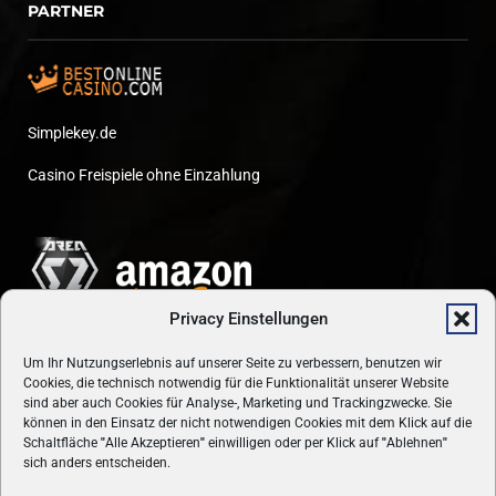
PARTNER
Simplekey.de
Casino Freispiele ohne Einzahlung
Privacy Einstellungen
Um Ihr Nutzungserlebnis auf unserer Seite zu verbessern, benutzen wir
Cookies, die technisch notwendig für die Funktionalität unserer Website
sind aber auch Cookies für Analyse-, Marketing und Trackingzwecke. Sie
können in den Einsatz der nicht notwendigen Cookies mit dem Klick auf die
Schaltfläche
"
Alle Akzeptieren
"
einwilligen oder per Klick auf
"
Ablehnen
"
sich anders entscheiden.