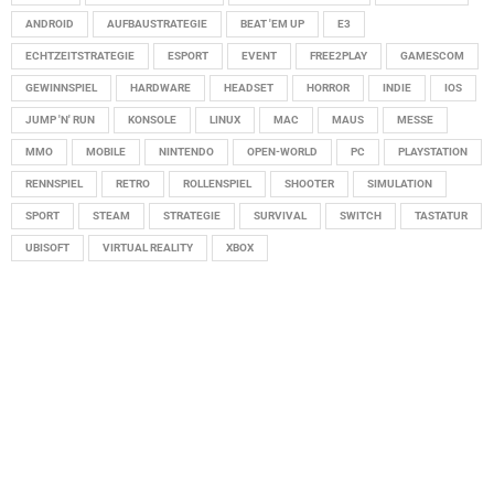
ANDROID
AUFBAUSTRATEGIE
BEAT 'EM UP
E3
ECHTZEITSTRATEGIE
ESPORT
EVENT
FREE2PLAY
GAMESCOM
GEWINNSPIEL
HARDWARE
HEADSET
HORROR
INDIE
IOS
JUMP 'N' RUN
KONSOLE
LINUX
MAC
MAUS
MESSE
MMO
MOBILE
NINTENDO
OPEN-WORLD
PC
PLAYSTATION
RENNSPIEL
RETRO
ROLLENSPIEL
SHOOTER
SIMULATION
SPORT
STEAM
STRATEGIE
SURVIVAL
SWITCH
TASTATUR
UBISOFT
VIRTUAL REALITY
XBOX