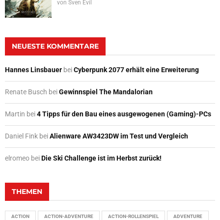
von
Sven Evil
NEUESTE KOMMENTARE
Hannes Linsbauer
bei
Cyberpunk 2077 erhält eine Erweiterung
Renate Busch
bei
Gewinnspiel The Mandalorian
Martin
bei
4 Tipps für den Bau eines ausgewogenen (Gaming)-PCs
Daniel Fink
bei
Alienware AW3423DW im Test und Vergleich
elromeo
bei
Die Ski Challenge ist im Herbst zurück!
THEMEN
ACTION
ACTION-ADVENTURE
ACTION-ROLLENSPIEL
ADVENTURE