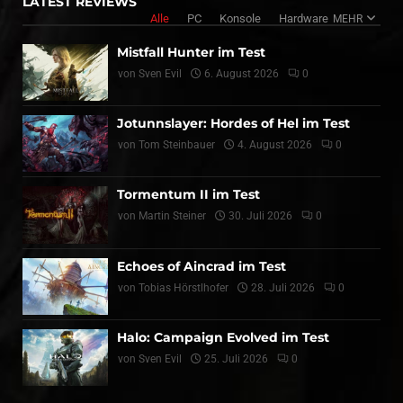
LATEST REVIEWS
Alle
PC
Konsole
Hardware
MEHR
Mistfall Hunter im Test
von
Sven Evil
6. August 2026
0
Jotunnslayer: Hordes of Hel im Test
von
Tom Steinbauer
4. August 2026
0
Tormentum II im Test
von
Martin Steiner
30. Juli 2026
0
Echoes of Aincrad im Test
von
Tobias Hörstlhofer
28. Juli 2026
0
Halo: Campaign Evolved im Test
von
Sven Evil
25. Juli 2026
0