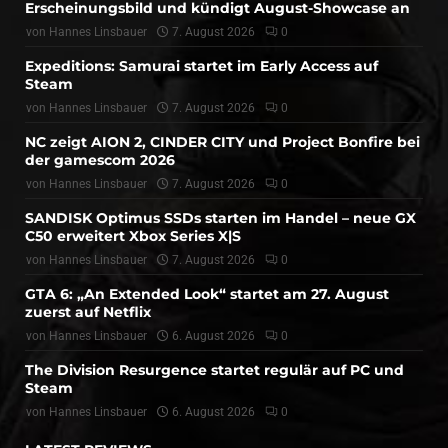
Erscheinungsbild und kündigt August-Showcase an
von
Hannes Linsbauer
7. August 2026
0
Expeditions: Samurai startet im Early Access auf
Steam
von
Hannes Linsbauer
7. August 2026
0
NC zeigt AION 2, CINDER CITY und Project Bonfire bei
der gamescom 2026
von
Hannes Linsbauer
7. August 2026
0
SANDISK Optimus SSDs starten im Handel – neue GX
C50 erweitert Xbox Series X|S
von
Hannes Linsbauer
7. August 2026
0
GTA 6: „An Extended Look“ startet am 27. August
zuerst auf Netflix
von
Hannes Linsbauer
6. August 2026
0
The Division Resurgence startet regulär auf PC und
Steam
von
Hannes Linsbauer
6. August 2026
0