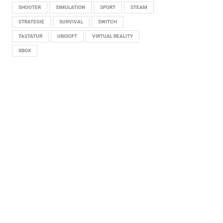
SHOOTER
SIMULATION
SPORT
STEAM
STRATEGIE
SURVIVAL
SWITCH
TASTATUR
UBISOFT
VIRTUAL REALITY
XBOX