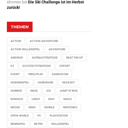
elromeo
bei
Die Ski Challenge ist im Herbst
zurück!
THEMEN
ACTION
ACTION-ADVENTURE
ACTION-ROLLENSPIEL
ADVENTURE
ANDROID
AUFBAUSTRATEGIE
BEAT 'EM UP
E3
ECHTZEITSTRATEGIE
ESPORT
EVENT
FREE2PLAY
GAMESCOM
GEWINNSPIEL
HARDWARE
HEADSET
HORROR
INDIE
IOS
JUMP 'N' RUN
KONSOLE
LINUX
MAC
MAUS
MESSE
MMO
MOBILE
NINTENDO
OPEN-WORLD
PC
PLAYSTATION
RENNSPIEL
RETRO
ROLLENSPIEL