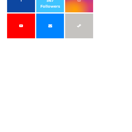
567
Followers