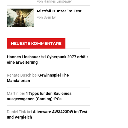
von
Hannes Linsbauer
Mistfall Hunter im Test
von
Sven Evil
NEUESTE KOMMENTARE
Hannes Linsbauer
bei
Cyberpunk 2077 erhält
eine Erweiterung
Renate Busch
bei
Gewinnspiel The
Mandalorian
Martin
bei
4 Tipps für den Bau eines
ausgewogenen (Gaming)-PCs
Daniel Fink
bei
Alienware AW3423DW im Test
und Vergleich