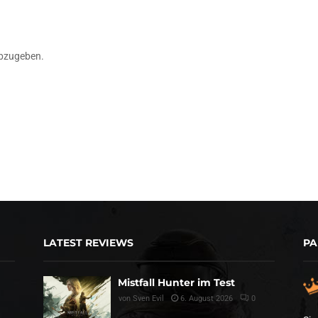
bzugeben.
LATEST REVIEWS
PA
Mistfall Hunter im Test
von
Sven Evil
6. August 2026
0