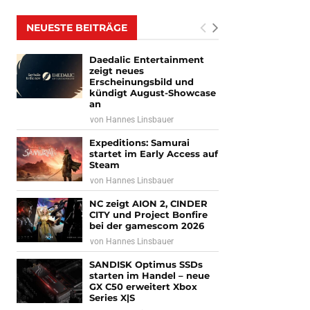
NEUESTE BEITRÄGE
Daedalic Entertainment
zeigt neues
Erscheinungsbild und
kündigt August-Showcase
an
von
Hannes Linsbauer
Expeditions: Samurai
startet im Early Access auf
Steam
von
Hannes Linsbauer
NC zeigt AION 2, CINDER
CITY und Project Bonfire
bei der gamescom 2026
von
Hannes Linsbauer
SANDISK Optimus SSDs
starten im Handel – neue
GX C50 erweitert Xbox
Series X|S