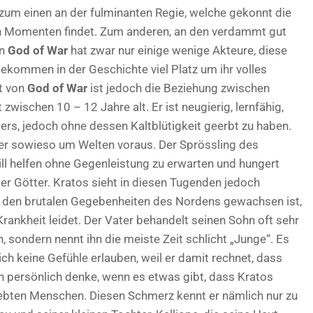
 zum einen an der fulminanten Regie, welche gekonnt die
n Momenten findet. Zum anderen, an den verdammt gut
on
God of War
hat zwar nur einige wenige Akteure, diese
ekommen in der Geschichte viel Platz um ihr volles
ht von
God of War
ist jedoch die Beziehung zwischen
zwischen 10 – 12 Jahre alt. Er ist neugierig, lernfähig,
rs, jedoch ohne dessen Kaltblütigkeit geerbt zu haben.
er sowieso um Welten voraus. Der Sprössling des
ill helfen ohne Gegenleistung zu erwarten und hungert
er Götter. Kratos sieht in diesen Tugenden jedoch
n den brutalen Gegebenheiten des Nordens gewachsen ist,
rankheit leidet. Der Vater behandelt seinen Sohn oft sehr
, sondern nennt ihn die meiste Zeit schlicht „Junge“. Es
ch keine Gefühle erlauben, weil er damit rechnet, dass
h persönlich denke, wenn es etwas gibt, dass Kratos
eliebten Menschen. Diesen Schmerz kennt er nämlich nur zu