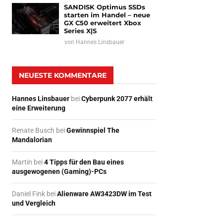
SANDISK Optimus SSDs
starten im Handel – neue
GX C50 erweitert Xbox
Series X|S
von
Hannes Linsbauer
NEUESTE KOMMENTARE
Hannes Linsbauer
bei
Cyberpunk 2077 erhält
eine Erweiterung
Renate Busch
bei
Gewinnspiel The
Mandalorian
Martin
bei
4 Tipps für den Bau eines
ausgewogenen (Gaming)-PCs
Daniel Fink
bei
Alienware AW3423DW im Test
und Vergleich