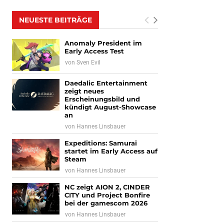
NEUESTE BEITRÄGE
Anomaly President im
Early Access Test
von
Sven Evil
Daedalic Entertainment
zeigt neues
Erscheinungsbild und
kündigt August-Showcase
an
von
Hannes Linsbauer
Expeditions: Samurai
startet im Early Access auf
Steam
von
Hannes Linsbauer
NC zeigt AION 2, CINDER
CITY und Project Bonfire
bei der gamescom 2026
von
Hannes Linsbauer