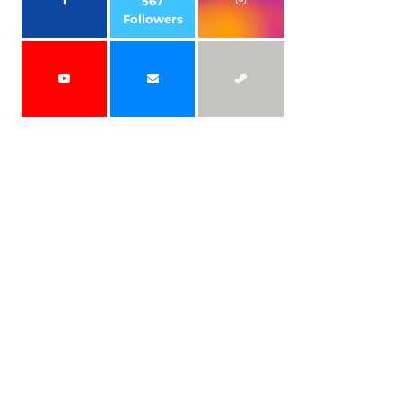
567
Followers