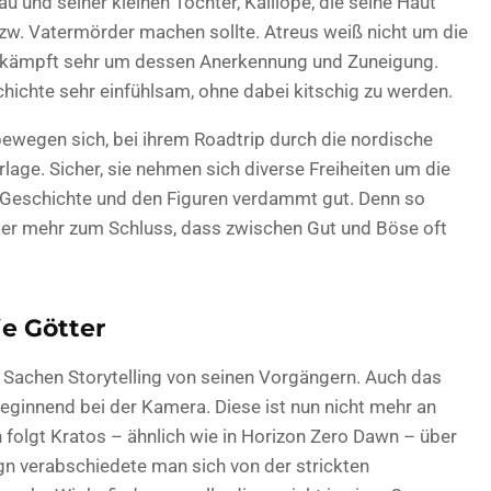
au und seiner kleinen Tochter, Kalliope, die seine Haut
bzw. Vatermörder machen sollte. Atreus weiß nicht um die
d kämpft sehr um dessen Anerkennung und Zuneigung.
hichte sehr einfühlsam, ohne dabei kitschig zu werden.
ewegen sich, bei ihrem Roadtrip durch die nordische
age. Sicher, sie nehmen sich diverse Freiheiten um die
r Geschichte und den Figuren verdammt gut. Denn so
r mehr zum Schluss, dass zwischen Gut und Böse oft
ie Götter
in Sachen Storytelling von seinen Vorgängern. Auch das
ginnend bei der Kamera. Diese ist nun nicht mehr an
n folgt Kratos – ähnlich wie in Horizon Zero Dawn – über
gn verabschiedete man sich von der strickten