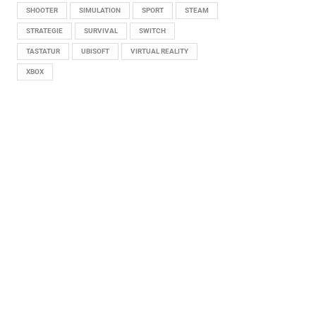
SHOOTER
SIMULATION
SPORT
STEAM
STRATEGIE
SURVIVAL
SWITCH
TASTATUR
UBISOFT
VIRTUAL REALITY
XBOX