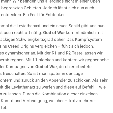
mehr. Wir befinden uns allerdings nicht in einer Open-
r begrenzten Gebieten. Jedoch lässt sich nun auch
entdecken. Ein Fest für Entdecker.
mal die Leviathanaxt und ein neues Schild gibt uns nun
st auch recht oft nötig.
God of War
kommt nämlich mit
knackigen Schwierigkeitsgrad daher. Das Kampfsystem
ns Creed Origins vergleichen – fühlt sich jedoch,
es dynamischer an. Mit der R1 und R2 Taste lassen wir
erab regnen. Mit L1 blocken und kontern wir gegnerische
f der Kampagne von
God of War
, durch erarbeitete
freischalten. So ist man später in der Lage
ntern und zurück an den Absender zu schicken. Als sehr
t die Leviathanaxt zu werfen und diese auf Befehl – wie
zu lassen. Durch die Kombination dieser einzelnen
s Kampf und Verteidigung, welcher – trotz mehrerer
tet.