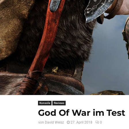
Konsole
Reviews
God Of War im Test
von
David Weisz
27. April 2018
0