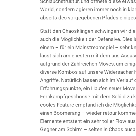
Schlauchstruktur, und öffnete diese etwas 
World, sondern agieren immer noch in kla
abseits des vorgegebenen Pfades einiges 
Statt den Chaosklingen schwingen wir dies
auch die Möglichkeit der Defensive. Dies i
einem – für ein Mainstreamspiel – sehr 
lässt sich am ehesten mit dem aus Assassi
aufgrund der Zahlreichen Moves, um einig
diverse Kombos auf unsere Widersacher h
Angriffe. Natürlich lassen sich im Verlau
Erfahrungspunkte, ein Haufen neuer Moves 
Fernkampfgeschosse mit dem Schild zu ko
cooles Feature empfand ich die Möglichkei
einen Boomerang – wieder retour kommen 
Elemente entsteht ein sehr toller Flow au
Gegner am Schirm – selten in Chaos ausar