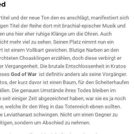
ed
titel und der neue Ton den es anschlägt, manifestiert sich
igen
Titel der Reihe dort mit brachial-epischer Musik und
n uns hier eher ruhige Klänge um die Ohren. Auch
icht mehr viel zu sehen. Seinen Platz nimmt nun ein
rt ist einem Vollbart gewichen. Blutige Narben an den
chteten Choasklingen erzählen, doch diese verbirgt er
r Vergangenheit. Die brutale Entschlossenheit in Kratos
ieses
God of War
ist definitiv anders als seine Vorgänger.
tos, der kurz davor ist einen Baum, für den Scheiterhaufen
 fällen. Die genauen Umstände ihres Todes bleiben im
seit einiger Zeit abgezeichnet haben, war sie es ja noch
e, welche ihr den Weg in das Totenreich ebnen sollten.
 die Leviathanaxt schwingen. Nicht um einen Gegner zu
eitigen, sondern um Abschied zu nehmen.