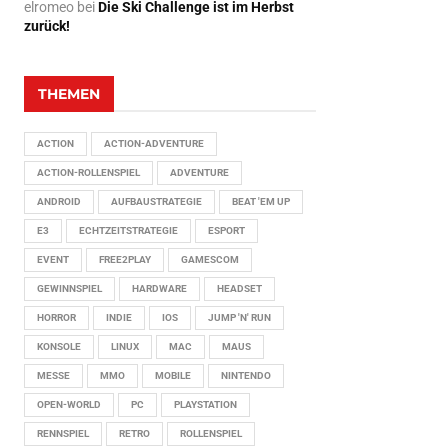
elromeo
bei
Die Ski Challenge ist im Herbst
zurück!
THEMEN
ACTION
ACTION-ADVENTURE
ACTION-ROLLENSPIEL
ADVENTURE
ANDROID
AUFBAUSTRATEGIE
BEAT 'EM UP
E3
ECHTZEITSTRATEGIE
ESPORT
EVENT
FREE2PLAY
GAMESCOM
GEWINNSPIEL
HARDWARE
HEADSET
HORROR
INDIE
IOS
JUMP 'N' RUN
KONSOLE
LINUX
MAC
MAUS
MESSE
MMO
MOBILE
NINTENDO
OPEN-WORLD
PC
PLAYSTATION
RENNSPIEL
RETRO
ROLLENSPIEL