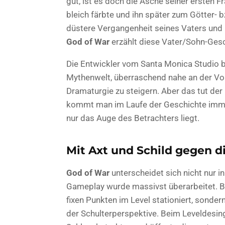
gut, ist es doch die Asche seiner ersten Fr
bleich färbte und ihn später zum Götter- 
düstere Vergangenheit seines Vaters un
God of War
erzählt diese Vater/Sohn-Gesc
Die Entwickler vom Santa Monica Studio b
Mythenwelt, überraschend nahe an der Vorl
Dramaturgie zu steigern. Aber das tut de
kommt man im Laufe der Geschichte imme
nur das Auge des Betrachters liegt.
Mit Axt und Schild gegen d
God of War
unterscheidet sich nicht nur 
Gameplay wurde massivst überarbeitet. Be
fixen Punkten im Level stationiert, sonder
der Schulterperspektive. Beim Leveldesin