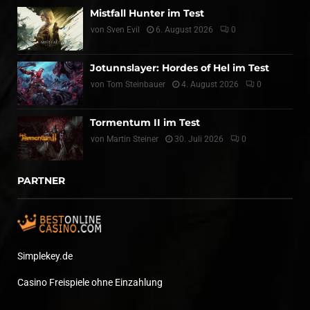
Mistfall Hunter im Test
von
Sven Evil
6. August 2026
0
Jotunnslayer: Hordes of Hel im Test
von
Tom Steinbauer
4. August 2026
0
Tormentum II im Test
von
Martin Steiner
30. Juli 2026
0
PARTNER
Simplekey.de
Casino Freispiele ohne Einzahlung