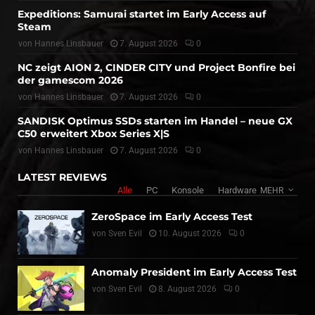
Expeditions: Samurai startet im Early Access auf
Steam
von
Hannes Linsbauer
7. August 2026
0
NC zeigt AION 2, CINDER CITY und Project Bonfire bei
der gamescom 2026
von
Hannes Linsbauer
7. August 2026
0
SANDISK Optimus SSDs starten im Handel – neue GX
C50 erweitert Xbox Series X|S
von
Hannes Linsbauer
7. August 2026
0
LATEST REVIEWS
Alle
PC
Konsole
Hardware
MEHR
ZeroSpace im Early Access Test
von
Sven Evil
10. August 2026
0
Anomaly President im Early Access Test
von
Sven Evil
8. August 2026
0