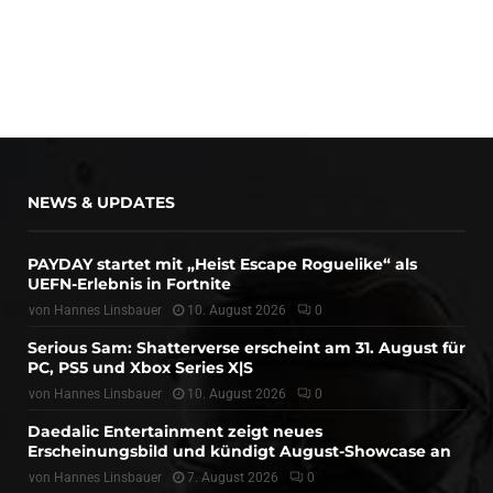
NEWS & UPDATES
PAYDAY startet mit „Heist Escape Roguelike“ als
UEFN-Erlebnis in Fortnite
von
Hannes Linsbauer
10. August 2026
0
Serious Sam: Shatterverse erscheint am 31. August für
PC, PS5 und Xbox Series X|S
von
Hannes Linsbauer
10. August 2026
0
Daedalic Entertainment zeigt neues
Erscheinungsbild und kündigt August-Showcase an
von
Hannes Linsbauer
7. August 2026
0