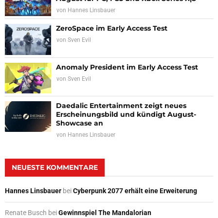
von
Hannes Linsbauer
ZeroSpace im Early Access Test
von
Sven Evil
Anomaly President im Early Access Test
von
Sven Evil
Daedalic Entertainment zeigt neues
Erscheinungsbild und kündigt August-
Showcase an
von
Hannes Linsbauer
NEUESTE KOMMENTARE
Hannes Linsbauer
bei
Cyberpunk 2077 erhält eine Erweiterung
Renate Busch
bei
Gewinnspiel The Mandalorian