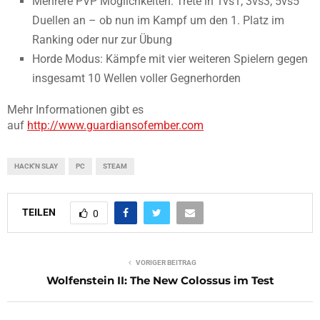
Mehrere PVP Möglichkeiten: Trete in 1vs1, 3vs3, 5vs5
Duellen an – ob nun im Kampf um den 1. Platz im
Ranking oder nur zur Übung
Horde Modus: Kämpfe mit vier weiteren Spielern gegen
insgesamt 10 Wellen voller Gegnerhorden
Mehr Informationen gibt es
auf
http://www.guardiansofember.
com
HACK'N SLAY
PC
STEAM
TEILEN
0
VORIGER BEITRAG
Wolfenstein II: The New Colossus im Test