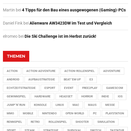
Martin
bei
4 Tipps für den Bau eines ausgewogenen (Gaming)-PCs
Daniel Fink
bei
Alienware AW3423DW im Test und Vergleich
elromeo
bei
Die Ski Challenge ist im Herbst zurück!
THEMEN
ACTION
ACTION-ADVENTURE
ACTION-ROLLENSPIEL
ADVENTURE
ANDROID
AUFBAUSTRATEGIE
BEAT 'EM UP
E3
ECHTZEITSTRATEGIE
ESPORT
EVENT
FREE2PLAY
GAMESCOM
GEWINNSPIEL
HARDWARE
HEADSET
HORROR
INDIE
IOS
JUMP 'N' RUN
KONSOLE
LINUX
MAC
MAUS
MESSE
MMO
MOBILE
NINTENDO
OPEN-WORLD
PC
PLAYSTATION
RENNSPIEL
RETRO
ROLLENSPIEL
SHOOTER
SIMULATION
SPORT
STEAM
STRATEGIE
SURVIVAL
SWITCH
TASTATUR