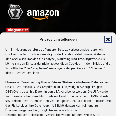
Privacy Einstellungen
Um Ihr Nutzungserlebnis auf unserer Seite zu verbessern, benutzen wir
Cookies, die technisch notwendig für die Funktionalität unserer Website
sind aber auch Cookies für Analyse-, Marketing und Trackingzwecke. Sie
können in den Einsatz der nicht notwendigen Cookies mit dem Klick auf die
Schaltfläche
"
Alle Akzeptieren
"
einwilligen oder per Klick auf
"
Ablehnen
"
sich anders entscheiden.
Hinweis auf Verarbeitung Ihrer auf dieser Webseite erhobenen Daten in den
USA:
Indem Sie auf "Alle Akzeptieren" klicken, willigen Sie zugleich gem.
ÜBER UNS
DSGVO ein, dass Ihre Daten in den USA verarbeitet werden. Die USA werden
vom Europäischen Gerichtshof als ein Land mit einem nach EU-Standards
VON GAMERN, FÜR GAMER! Gamers.at ist das älteste Online-
unzureichendem Datenschutzniveau eingeschätzt. Es besteht insbesondere
Spielemagazin Österreichs und bringt täglich aktuelle News,
das Risiko, dass Ihre Daten durch US-Behörden, zu Kontroll- und zu
Reviews und Videos zu PC- und Konsolenspielen, Gaming-
Überwachungszwecken, möglicherweise auch ohne
Rechtsbehelfsmöglichkeiten, verarbeitet werden können. Wenn Sie auf
Hardware und aus der Welt des e-Sport's.