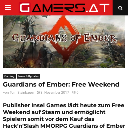
PRIMARY
MENU
Gaming
News & Updates
Guardians of Ember: Free Weekend
von
Tom Steinbauer
3. November 2017
0
Publisher Insel Games lädt heute zum Free
Weekend auf Steam und ermöglicht
Spielern somit vor dem Kauf das
Hack’n’Slash MMORPG Guardians of Ember