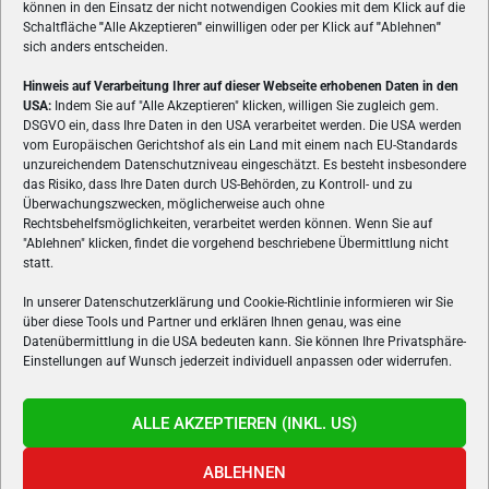
können in den Einsatz der nicht notwendigen Cookies mit dem Klick auf die
Schaltfläche
"
Alle Akzeptieren
"
einwilligen oder per Klick auf
"
Ablehnen
"
sich anders entscheiden.
Hinweis auf Verarbeitung Ihrer auf dieser Webseite erhobenen Daten in den
USA:
Indem Sie auf "Alle Akzeptieren" klicken, willigen Sie zugleich gem.
ÜBER UNS
DSGVO ein, dass Ihre Daten in den USA verarbeitet werden. Die USA werden
vom Europäischen Gerichtshof als ein Land mit einem nach EU-Standards
VON GAMERN, FÜR GAMER! Gamers.at ist das älteste Online-
unzureichendem Datenschutzniveau eingeschätzt. Es besteht insbesondere
Spielemagazin Österreichs und bringt täglich aktuelle News,
das Risiko, dass Ihre Daten durch US-Behörden, zu Kontroll- und zu
Reviews und Videos zu PC- und Konsolenspielen, Gaming-
Überwachungszwecken, möglicherweise auch ohne
Rechtsbehelfsmöglichkeiten, verarbeitet werden können. Wenn Sie auf
Hardware und aus der Welt des e-Sport's.
"Ablehnen" klicken, findet die vorgehend beschriebene Übermittlung nicht
statt.
Schreib uns:
redaktion@gamers.at
In unserer Datenschutzerklärung und Cookie-Richtlinie informieren wir Sie
über diese Tools und Partner und erklären Ihnen genau, was eine
FOLGE UNS
Datenübermittlung in die USA bedeuten kann. Sie können Ihre Privatsphäre-
Einstellungen auf Wunsch jederzeit individuell anpassen oder widerrufen.
ALLE AKZEPTIEREN (INKL. US)
ABLEHNEN