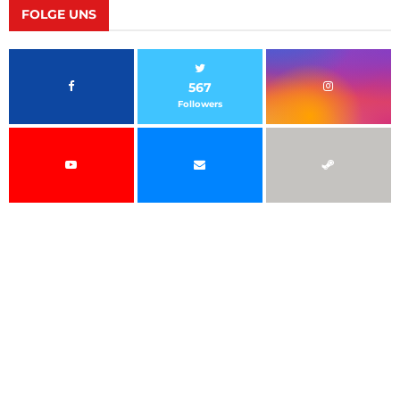
FOLGE UNS
567
Followers