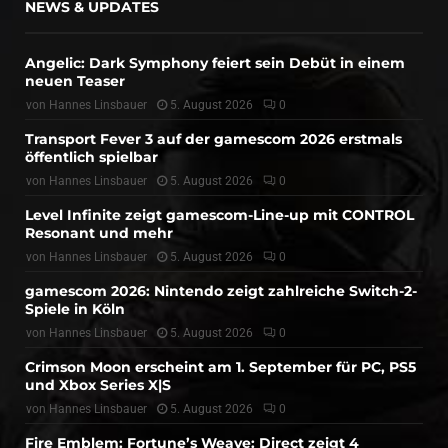
NEWS & UPDATES
Angelic: Dark Symphony feiert sein Debüt in einem
neuen Teaser
von
Hannes Linsbauer
5. August 2026
0
Transport Fever 3 auf der gamescom 2026 erstmals
öffentlich spielbar
von
Hannes Linsbauer
5. August 2026
0
Level Infinite zeigt gamescom-Line-up mit CONTROL
Resonant und mehr
von
Hannes Linsbauer
5. August 2026
0
gamescom 2026: Nintendo zeigt zahlreiche Switch-2-
Spiele in Köln
von
Hannes Linsbauer
5. August 2026
0
Crimson Moon erscheint am 1. September für PC, PS5
und Xbox Series X|S
von
Hannes Linsbauer
5. August 2026
0
Fire Emblem: Fortune’s Weave: Direct zeigt 4