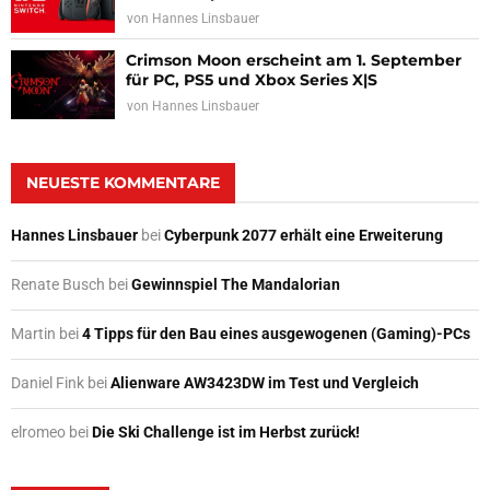
von
Hannes Linsbauer
Crimson Moon erscheint am 1. September
für PC, PS5 und Xbox Series X|S
von
Hannes Linsbauer
NEUESTE KOMMENTARE
Hannes Linsbauer
bei
Cyberpunk 2077 erhält eine Erweiterung
Renate Busch
bei
Gewinnspiel The Mandalorian
Martin
bei
4 Tipps für den Bau eines ausgewogenen (Gaming)-PCs
Daniel Fink
bei
Alienware AW3423DW im Test und Vergleich
elromeo
bei
Die Ski Challenge ist im Herbst zurück!