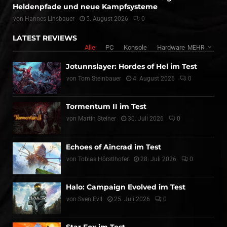
Heldenpfade und neue Kampfsysteme
von
Hannes Linsbauer
5. August 2026
0
LATEST REVIEWS
Alle
PC
Konsole
Hardware
MEHR
Jotunnslayer: Hordes of Hel im Test
von
Tom Steinbauer
4. August 2026
0
Tormentum II im Test
von
Martin Steiner
30. Juli 2026
0
Echoes of Aincrad im Test
von
Tobias Hörstlhofer
28. Juli 2026
0
Halo: Campaign Evolved im Test
von
Sven Evil
25. Juli 2026
0