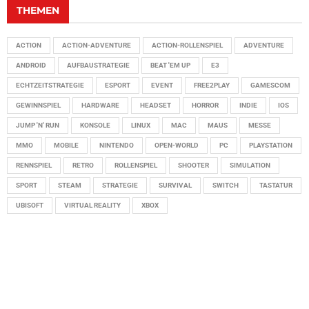
THEMEN
ACTION
ACTION-ADVENTURE
ACTION-ROLLENSPIEL
ADVENTURE
ANDROID
AUFBAUSTRATEGIE
BEAT 'EM UP
E3
ECHTZEITSTRATEGIE
ESPORT
EVENT
FREE2PLAY
GAMESCOM
GEWINNSPIEL
HARDWARE
HEADSET
HORROR
INDIE
IOS
JUMP 'N' RUN
KONSOLE
LINUX
MAC
MAUS
MESSE
MMO
MOBILE
NINTENDO
OPEN-WORLD
PC
PLAYSTATION
RENNSPIEL
RETRO
ROLLENSPIEL
SHOOTER
SIMULATION
SPORT
STEAM
STRATEGIE
SURVIVAL
SWITCH
TASTATUR
UBISOFT
VIRTUAL REALITY
XBOX