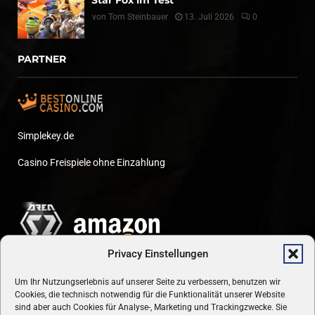
Star Fox im Test
von
Tom Steinbauer
13. Juli 2026
0
PARTNER
Simplekey.de
Casino Freispiele ohne Einzahlung
Privacy Einstellungen
Um Ihr Nutzungserlebnis auf unserer Seite zu verbessern, benutzen wir
Cookies, die technisch notwendig für die Funktionalität unserer Website
sind aber auch Cookies für Analyse-, Marketing und Trackingzwecke. Sie