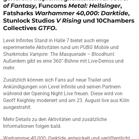
of Fantasy
, Funcoms
Metal: Hellsinger
,
Fatsharks
Warhammer 40,000: Darktide
,
Stunlock Studios
V Rising
und 10Chambers
Collectives
GTFO
.
Level Infinites Stand in Halle 7 bietet auch einige
experimentelle Aktivitäten rund um
PUBG Mobile
und
Sharkmobs
Vampire: The Masquerade – Bloodhunt
.
Außerdem gibt es eine 360°-Bühne mit Live-Demos und
mehr.
Zusätzlich können sich Fans auf neue Trailer und
Ankündigungen von Level Infinite und seinen Partnern
während der Opening Night Live freuen. Diese wird von
Geoff Keighley moderiert und am 23. August live aus Köln
ausgestrahlt.
Mehr Details zu den Aktivitäten und zusätzliche
Informationen folgen bald.
Warhammer 40,000: Darktide
, entwickelt und veröffentlicht