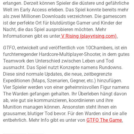
erlangen. Derzeit können Spieler die düstere und gefährliche
Welt im Early Access erleben. Das Spiel konnte bereits mehr
als zwei Millionen Downloads verzeichnen. Die gamescom
ist der perfekte Ort für blutdürstige Gamer und Kinder der
Nacht, die das Spiel ausprobieren möchten. Mehr
Informationen gibt es unter
V Rising (playvrising.com)
.
GTFO
, entwickelt und veröffentlich von 10Chambers, ist ein
furchterregender Hardcore-Multiplayer-Shooter, in dem gutes
Teamwork den Unterschied zwischen Leben und Tod
ausmacht. Das Spiel nutzt Konzepte namens Rundowns.
Diese sind normale Updates, die neue, zeitbegrenzte
Expeditionen (Maps, Szenarien, Gegner, etc.) hinzufügen.
Vier Spieler werden von einer geheimnisvollen Figur namens
The Warden gefangen gehalten. Ihr Überleben hängt davon
ab, wie gut sie kommunizieren, koordinieren und ihre
Munition managen können. Ansonsten steht ihnen ein
grausamer, blutiger Tod bevor. Für den Warden sind sie alle
entbehrlich. Mehr Info gibt es unter von
GTFO The Game
.