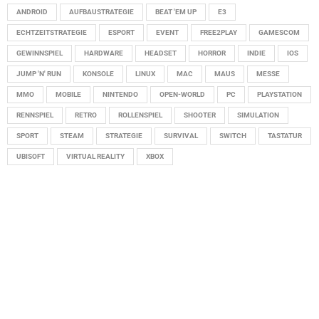
ANDROID
AUFBAUSTRATEGIE
BEAT 'EM UP
E3
ECHTZEITSTRATEGIE
ESPORT
EVENT
FREE2PLAY
GAMESCOM
GEWINNSPIEL
HARDWARE
HEADSET
HORROR
INDIE
IOS
JUMP 'N' RUN
KONSOLE
LINUX
MAC
MAUS
MESSE
MMO
MOBILE
NINTENDO
OPEN-WORLD
PC
PLAYSTATION
RENNSPIEL
RETRO
ROLLENSPIEL
SHOOTER
SIMULATION
SPORT
STEAM
STRATEGIE
SURVIVAL
SWITCH
TASTATUR
UBISOFT
VIRTUAL REALITY
XBOX