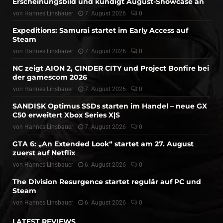
Erscheinungsbild und kündigt August-Showcase an
von
Hannes Linsbauer
7. August 2026
0
Expeditions: Samurai startet im Early Access auf
Steam
von
Hannes Linsbauer
7. August 2026
0
NC zeigt AION 2, CINDER CITY und Project Bonfire bei
der gamescom 2026
von
Hannes Linsbauer
7. August 2026
0
SANDISK Optimus SSDs starten im Handel – neue GX
C50 erweitert Xbox Series X|S
von
Hannes Linsbauer
7. August 2026
0
GTA 6: „An Extended Look“ startet am 27. August
zuerst auf Netflix
von
Hannes Linsbauer
6. August 2026
0
The Division Resurgence startet regulär auf PC und
Steam
von
Hannes Linsbauer
6. August 2026
0
LATEST REVIEWS