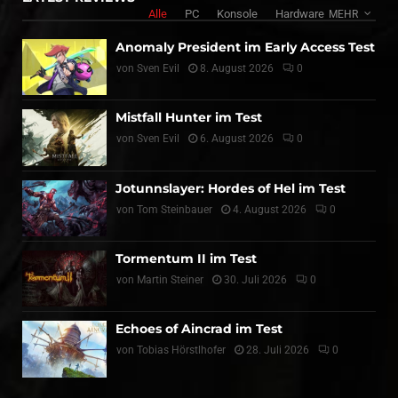
Alle
PC
Konsole
Hardware
MEHR
Anomaly President im Early Access Test
von
Sven Evil
8. August 2026
0
Mistfall Hunter im Test
von
Sven Evil
6. August 2026
0
Jotunnslayer: Hordes of Hel im Test
von
Tom Steinbauer
4. August 2026
0
Tormentum II im Test
von
Martin Steiner
30. Juli 2026
0
Echoes of Aincrad im Test
von
Tobias Hörstlhofer
28. Juli 2026
0