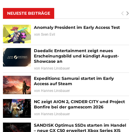
NEUESTE BEITRÄGE
Anomaly President im Early Access Test
von
Sven Evil
Daedalic Entertainment zeigt neues
Erscheinungsbild und kündigt August-
Showcase an
von
Hannes Linsbauer
Expeditions: Samurai startet im Early
Access auf Steam
von
Hannes Linsbauer
NC zeigt AION 2, CINDER CITY und Project
Bonfire bei der gamescom 2026
von
Hannes Linsbauer
SANDISK Optimus SSDs starten im Handel
– neue GX C50 erweitert Xbox Series X|S