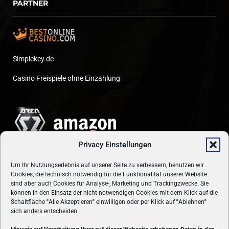
PARTNER
Simplekey.de
Casino Freispiele ohne Einzahlung
Privacy Einstellungen
Um Ihr Nutzungserlebnis auf unserer Seite zu verbessern, benutzen wir
Cookies, die technisch notwendig für die Funktionalität unserer Website
sind aber auch Cookies für Analyse-, Marketing und Trackingzwecke. Sie
können in den Einsatz der nicht notwendigen Cookies mit dem Klick auf die
Schaltfläche
"
Alle Akzeptieren
"
einwilligen oder per Klick auf
"
Ablehnen
"
sich anders entscheiden.