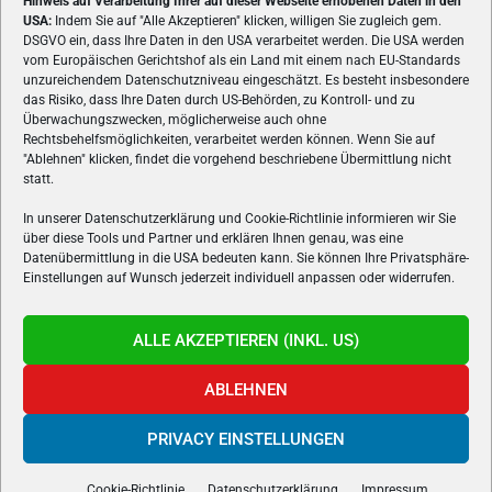
Hinweis auf Verarbeitung Ihrer auf dieser Webseite erhobenen Daten in den
USA:
Indem Sie auf "Alle Akzeptieren" klicken, willigen Sie zugleich gem.
ÜBER UNS
DSGVO ein, dass Ihre Daten in den USA verarbeitet werden. Die USA werden
vom Europäischen Gerichtshof als ein Land mit einem nach EU-Standards
VON GAMERN, FÜR GAMER! Gamers.at ist das älteste Online-
unzureichendem Datenschutzniveau eingeschätzt. Es besteht insbesondere
Spielemagazin Österreichs und bringt täglich aktuelle News,
das Risiko, dass Ihre Daten durch US-Behörden, zu Kontroll- und zu
Reviews und Videos zu PC- und Konsolenspielen, Gaming-
Überwachungszwecken, möglicherweise auch ohne
Rechtsbehelfsmöglichkeiten, verarbeitet werden können. Wenn Sie auf
Hardware und aus der Welt des e-Sport's.
"Ablehnen" klicken, findet die vorgehend beschriebene Übermittlung nicht
statt.
Schreib uns:
redaktion@gamers.at
In unserer Datenschutzerklärung und Cookie-Richtlinie informieren wir Sie
über diese Tools und Partner und erklären Ihnen genau, was eine
FOLGE UNS
Datenübermittlung in die USA bedeuten kann. Sie können Ihre Privatsphäre-
Einstellungen auf Wunsch jederzeit individuell anpassen oder widerrufen.
ALLE AKZEPTIEREN (INKL. US)
ABLEHNEN
PRIVACY EINSTELLUNGEN
Gamers.at v6 © 1999-2024 All Rights Reserved -
Kontakt
|
Impressum
|
Datenschutzerklärung
|
Cookie Richtline
- Developed by
linomedia
Cookie-Richtlinie
Datenschutzerklärung
Impressum