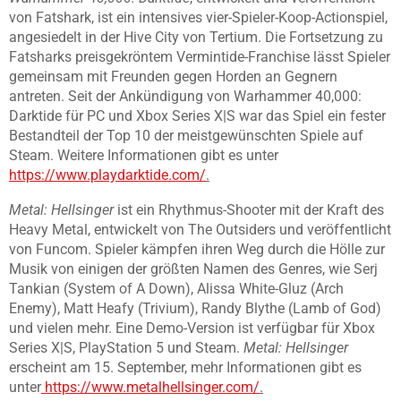
von Fatshark, ist ein intensives vier-Spieler-Koop-Actionspiel,
angesiedelt in der Hive City von Tertium. Die Fortsetzung zu
Fatsharks preisgekröntem Vermintide-Franchise lässt Spieler
gemeinsam mit Freunden gegen Horden an Gegnern
antreten. Seit der Ankündigung von Warhammer 40,000:
Darktide für PC und Xbox Series X|S war das Spiel ein fester
Bestandteil der Top 10 der meistgewünschten Spiele auf
Steam. Weitere Informationen gibt es unter
https://www.playdarktide.com/
.
Metal: Hellsinger
ist ein Rhythmus-Shooter mit der Kraft des
Heavy Metal, entwickelt von The Outsiders und veröffentlicht
von Funcom. Spieler kämpfen ihren Weg durch die Hölle zur
Musik von einigen der größten Namen des Genres, wie Serj
Tankian (System of A Down), Alissa White-Gluz (Arch
Enemy), Matt Heafy (Trivium), Randy Blythe (Lamb of God)
und vielen mehr. Eine Demo-Version ist verfügbar für Xbox
Series X|S, PlayStation 5 und Steam.
Metal: Hellsinger
erscheint am 15. September, mehr Informationen gibt es
unter
https://www.metalhellsinger.com/
.