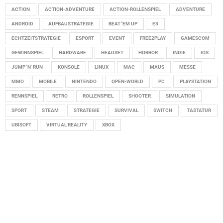
ACTION
ACTION-ADVENTURE
ACTION-ROLLENSPIEL
ADVENTURE
ANDROID
AUFBAUSTRATEGIE
BEAT 'EM UP
E3
ECHTZEITSTRATEGIE
ESPORT
EVENT
FREE2PLAY
GAMESCOM
GEWINNSPIEL
HARDWARE
HEADSET
HORROR
INDIE
IOS
JUMP 'N' RUN
KONSOLE
LINUX
MAC
MAUS
MESSE
MMO
MOBILE
NINTENDO
OPEN-WORLD
PC
PLAYSTATION
RENNSPIEL
RETRO
ROLLENSPIEL
SHOOTER
SIMULATION
SPORT
STEAM
STRATEGIE
SURVIVAL
SWITCH
TASTATUR
UBISOFT
VIRTUAL REALITY
XBOX