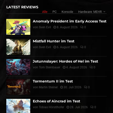
LATEST REVIEWS
Alle
PC
Konsole
Hardware
MEHR
Anomaly President im Early Access Test
von
Sven Evil
8. August 2026
0
Mistfall Hunter im Test
von
Sven Evil
6. August 2026
0
Jotunnslayer: Hordes of Hel im Test
von
Tom Steinbauer
4. August 2026
0
Tormentum II im Test
von
Martin Steiner
30. Juli 2026
0
Echoes of Aincrad im Test
von
Tobias Hörstlhofer
28. Juli 2026
0