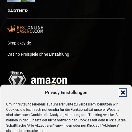
PARTNER
Simplekey.de
Casino Freispiele ohne Einzahlung
Privacy Einstellungen
Um Ihr Nutzungserlebnis auf unserer Seite zu verbessern, benutzen wir
Cookies, die technisch notwendig für die Funktionalität unserer Website
sind aber auch Cookies für Analyse-, Marketing und Trackingzwecke. Sie
können in den Einsatz der nicht notwendigen Cookies mit dem Klick auf die
Schaltfläche
"
Alle Akzeptieren
"
einwilligen oder per Klick auf
"
Ablehnen
"
sich anders entscheiden.