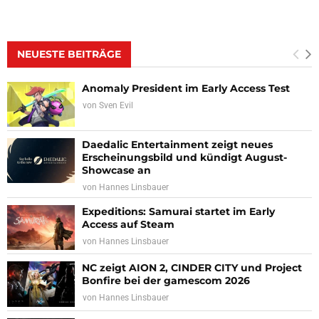
NEUESTE BEITRÄGE
Anomaly President im Early Access Test
von
Sven Evil
Daedalic Entertainment zeigt neues
Erscheinungsbild und kündigt August-
Showcase an
von
Hannes Linsbauer
Expeditions: Samurai startet im Early
Access auf Steam
von
Hannes Linsbauer
NC zeigt AION 2, CINDER CITY und Project
Bonfire bei der gamescom 2026
von
Hannes Linsbauer