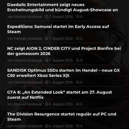
Daedalic Entertainment zeigt neues
Erscheinungsbild und kündigt August-Showcase an
von
Hannes Linsbauer
7. August 2026
0
Expeditions: Samurai startet im Early Access auf
Steam
von
Hannes Linsbauer
7. August 2026
0
NC zeigt AION 2, CINDER CITY und Project Bonfire bei
der gamescom 2026
von
Hannes Linsbauer
7. August 2026
0
SANDISK Optimus SSDs starten im Handel – neue GX
C50 erweitert Xbox Series X|S
von
Hannes Linsbauer
7. August 2026
0
GTA 6: „An Extended Look“ startet am 27. August
zuerst auf Netflix
von
Hannes Linsbauer
6. August 2026
0
The Division Resurgence startet regulär auf PC und
Steam
von
Hannes Linsbauer
6. August 2026
0