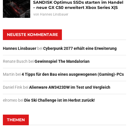
SANDISK Optimus SSDs starten im Handel
– neue GX C50 erweitert Xbox Series X|S
von
Hannes Linsbauer
NEUESTE KOMMENTARE
Hannes Linsbauer
bei
Cyberpunk 2077 erhält eine Erweiterung
Renate Busch
bei
Gewinnspiel The Mandalorian
Martin
bei
4 Tipps für den Bau eines ausgewogenen (Gaming)-PCs
Daniel Fink
bei
Alienware AW3423DW im Test und Vergleich
elromeo
bei
Die Ski Challenge ist im Herbst zurück!
THEMEN