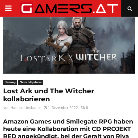
PRIMARY
MENU
Gaming
News & Updates
Lost Ark und The Witcher
kollaborieren
von
Hannes Linsbauer
1. Dezember 2022
0
Amazon Games und Smilegate RPG haben
heute eine Kollaboration mit CD PROJEKT
RED angekündigt, bei der Geralt von Riva