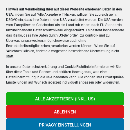
Hinweis auf Verarbeitung Ihrer auf dieser Webseite erhobenen Daten in den
USA:
Indem Sie auf "Alle Akzeptieren" klicken, willigen Sie zugleich gem.
ÜBER UNS
DSGVO ein, dass Ihre Daten in den USA verarbeitet werden. Die USA werden
vom Europäischen Gerichtshof als ein Land mit einem nach EU-Standards
VON GAMERN, FÜR GAMER! Gamers.at ist das älteste Online-
unzureichendem Datenschutzniveau eingeschätzt. Es besteht insbesondere
Spielemagazin Österreichs und bringt täglich aktuelle News,
das Risiko, dass Ihre Daten durch US-Behörden, zu Kontroll- und zu
Reviews und Videos zu PC- und Konsolenspielen, Gaming-
Überwachungszwecken, möglicherweise auch ohne
Rechtsbehelfsmöglichkeiten, verarbeitet werden können. Wenn Sie auf
Hardware und aus der Welt des e-Sport's.
"Ablehnen" klicken, findet die vorgehend beschriebene Übermittlung nicht
statt.
Schreib uns:
redaktion@gamers.at
In unserer Datenschutzerklärung und Cookie-Richtlinie informieren wir Sie
über diese Tools und Partner und erklären Ihnen genau, was eine
FOLGE UNS
Datenübermittlung in die USA bedeuten kann. Sie können Ihre Privatsphäre-
Einstellungen auf Wunsch jederzeit individuell anpassen oder widerrufen.
ALLE AKZEPTIEREN (INKL. US)
ABLEHNEN
PRIVACY EINSTELLUNGEN