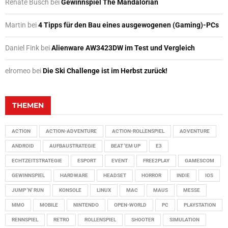
Renate Busch
bei
Gewinnspiel The Mandalorian
Martin
bei
4 Tipps für den Bau eines ausgewogenen (Gaming)-PCs
Daniel Fink
bei
Alienware AW3423DW im Test und Vergleich
elromeo
bei
Die Ski Challenge ist im Herbst zurück!
THEMEN
ACTION
ACTION-ADVENTURE
ACTION-ROLLENSPIEL
ADVENTURE
ANDROID
AUFBAUSTRATEGIE
BEAT 'EM UP
E3
ECHTZEITSTRATEGIE
ESPORT
EVENT
FREE2PLAY
GAMESCOM
GEWINNSPIEL
HARDWARE
HEADSET
HORROR
INDIE
IOS
JUMP 'N' RUN
KONSOLE
LINUX
MAC
MAUS
MESSE
MMO
MOBILE
NINTENDO
OPEN-WORLD
PC
PLAYSTATION
RENNSPIEL
RETRO
ROLLENSPIEL
SHOOTER
SIMULATION