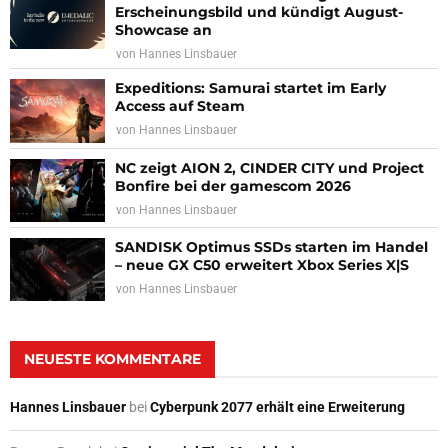
Erscheinungsbild und kündigt August-
Showcase an
von
Hannes Linsbauer
Expeditions: Samurai startet im Early
Access auf Steam
von
Hannes Linsbauer
NC zeigt AION 2, CINDER CITY und Project
Bonfire bei der gamescom 2026
von
Hannes Linsbauer
SANDISK Optimus SSDs starten im Handel
– neue GX C50 erweitert Xbox Series X|S
von
Hannes Linsbauer
NEUESTE KOMMENTARE
Hannes Linsbauer
bei
Cyberpunk 2077 erhält eine Erweiterung