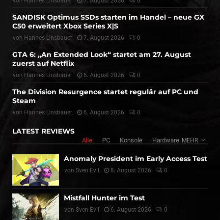
von
Hannes Linsbauer
7. August 2026
0
SANDISK Optimus SSDs starten im Handel – neue GX
C50 erweitert Xbox Series X|S
von
Hannes Linsbauer
7. August 2026
0
GTA 6: „An Extended Look“ startet am 27. August
zuerst auf Netflix
von
Hannes Linsbauer
6. August 2026
0
The Division Resurgence startet regulär auf PC und
Steam
von
Hannes Linsbauer
6. August 2026
0
LATEST REVIEWS
Alle
PC
Konsole
Hardware
MEHR
Anomaly President im Early Access Test
von
Sven Evil
8. August 2026
0
Mistfall Hunter im Test
von
Sven Evil
6. August 2026
0