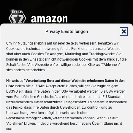
Privacy Einstellungen
Um Ihr Nutzungserlebnis auf unserer Seite zu verbessern, benutzen wir
Cookies, die technisch notwendig für die Funktionalität unserer Website
sind aber auch Cookies für Analyse-, Marketing und Trackingzwecke. Sie
können in den Einsatz der nicht notwendigen Cookies mit dem Klick auf die
Schaltfläche
"
Alle Akzeptieren
"
einwilligen oder per Klick auf
"
Ablehnen
"
sich anders entscheiden.
Hinweis auf Verarbeitung Ihrer auf dieser Webseite erhobenen Daten in den
USA:
Indem Sie auf "Alle Akzeptieren" klicken, willigen Sie zugleich gem.
ÜBER UNS
DSGVO ein, dass Ihre Daten in den USA verarbeitet werden. Die USA werden
vom Europäischen Gerichtshof als ein Land mit einem nach EU-Standards
VON GAMERN, FÜR GAMER! Gamers.at ist das älteste Online-
unzureichendem Datenschutzniveau eingeschätzt. Es besteht insbesondere
Spielemagazin Österreichs und bringt täglich aktuelle News,
das Risiko, dass Ihre Daten durch US-Behörden, zu Kontroll- und zu
Reviews und Videos zu PC- und Konsolenspielen, Gaming-
Überwachungszwecken, möglicherweise auch ohne
Hardware und aus der Welt des e-Sport's.
Rechtsbehelfsmöglichkeiten, verarbeitet werden können. Wenn Sie auf
"Ablehnen" klicken, findet die vorgehend beschriebene Übermittlung nicht
Schreib uns:
redaktion@gamers.at
statt.