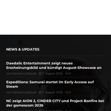
NEWS & UPDATES
Daedalic Entertainment zeigt neues
Erscheinungsbild und kündigt August-Showcase an
von
Hannes Linsbauer
7. August 2026
0
Expeditions: Samurai startet im Early Access auf
Steam
von
Hannes Linsbauer
7. August 2026
0
NC zeigt AION 2, CINDER CITY und Project Bonfire bei
der gamescom 2026