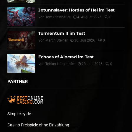
Jotunnslayer: Hordes of Hel im Test
von
Tom Steinbauer
4. August 2026
0
Tormentum II im Test
von
Martin Steiner
30. Juli 2026
0
Echoes of Aincrad im Test
von
Tobias Hörstlhofer
28. Juli 2026
0
PARTNER
Simplekey.de
Casino Freispiele ohne Einzahlung