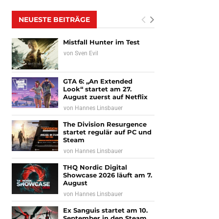
NEUESTE BEITRÄGE
Mistfall Hunter im Test
von
Sven Evil
GTA 6: „An Extended
Look“ startet am 27.
August zuerst auf Netflix
von
Hannes Linsbauer
The Division Resurgence
startet regulär auf PC und
Steam
von
Hannes Linsbauer
THQ Nordic Digital
Showcase 2026 läuft am 7.
August
von
Hannes Linsbauer
Ex Sanguis startet am 10.
September in den Steam