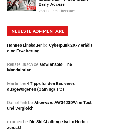
Early Access
von
Hannes Linsbauer
NEUESTE KOMMENTARE
Hannes Linsbauer
bei
Cyberpunk 2077 erhält
eine Erweiterung
Renate Busch
bei
Gewinnspiel The
Mandalorian
Martin
bei
4 Tipps für den Bau eines
ausgewogenen (Gaming)-PCs
Daniel Fink
bei
Alienware AW3423DW im Test
und Vergleich
elromeo
bei
Die Ski Challenge ist im Herbst
zurück!