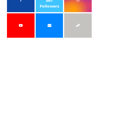
567
Followers