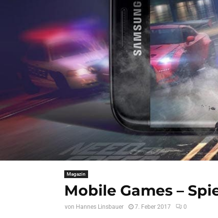
Magazin
Mobile Games – Spi
von
Hannes Linsbauer
7. Feber 2017
0