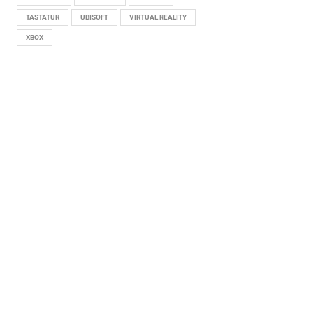
TASTATUR
UBISOFT
VIRTUAL REALITY
XBOX