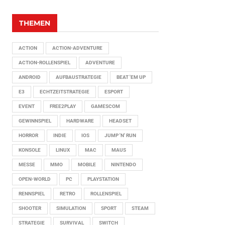
THEMEN
ACTION
ACTION-ADVENTURE
ACTION-ROLLENSPIEL
ADVENTURE
ANDROID
AUFBAUSTRATEGIE
BEAT 'EM UP
E3
ECHTZEITSTRATEGIE
ESPORT
EVENT
FREE2PLAY
GAMESCOM
GEWINNSPIEL
HARDWARE
HEADSET
HORROR
INDIE
IOS
JUMP 'N' RUN
KONSOLE
LINUX
MAC
MAUS
MESSE
MMO
MOBILE
NINTENDO
OPEN-WORLD
PC
PLAYSTATION
RENNSPIEL
RETRO
ROLLENSPIEL
SHOOTER
SIMULATION
SPORT
STEAM
STRATEGIE
SURVIVAL
SWITCH