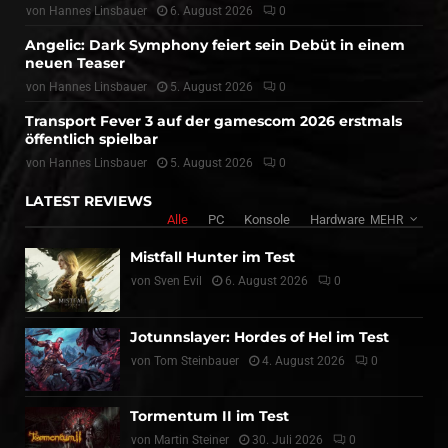
von
Hannes Linsbauer
6. August 2026
0
Angelic: Dark Symphony feiert sein Debüt in einem
neuen Teaser
von
Hannes Linsbauer
5. August 2026
0
Transport Fever 3 auf der gamescom 2026 erstmals
öffentlich spielbar
von
Hannes Linsbauer
5. August 2026
0
LATEST REVIEWS
Alle
PC
Konsole
Hardware
MEHR
Mistfall Hunter im Test
von
Sven Evil
6. August 2026
0
Jotunnslayer: Hordes of Hel im Test
von
Tom Steinbauer
4. August 2026
0
Tormentum II im Test
von
Martin Steiner
30. Juli 2026
0