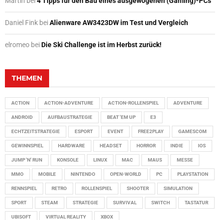
Martin
bei
4 Tipps für den Bau eines ausgewogenen (Gaming)-PCs
Daniel Fink
bei
Alienware AW3423DW im Test und Vergleich
elromeo
bei
Die Ski Challenge ist im Herbst zurück!
THEMEN
ACTION
ACTION-ADVENTURE
ACTION-ROLLENSPIEL
ADVENTURE
ANDROID
AUFBAUSTRATEGIE
BEAT 'EM UP
E3
ECHTZEITSTRATEGIE
ESPORT
EVENT
FREE2PLAY
GAMESCOM
GEWINNSPIEL
HARDWARE
HEADSET
HORROR
INDIE
IOS
JUMP 'N' RUN
KONSOLE
LINUX
MAC
MAUS
MESSE
MMO
MOBILE
NINTENDO
OPEN-WORLD
PC
PLAYSTATION
RENNSPIEL
RETRO
ROLLENSPIEL
SHOOTER
SIMULATION
SPORT
STEAM
STRATEGIE
SURVIVAL
SWITCH
TASTATUR
UBISOFT
VIRTUAL REALITY
XBOX