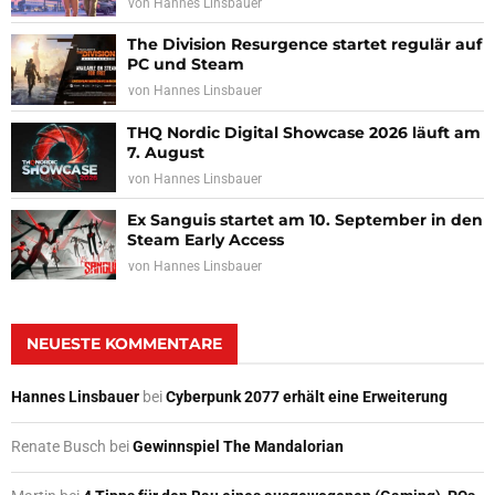
von
Hannes Linsbauer
The Division Resurgence startet regulär auf
PC und Steam
von
Hannes Linsbauer
THQ Nordic Digital Showcase 2026 läuft am
7. August
von
Hannes Linsbauer
Ex Sanguis startet am 10. September in den
Steam Early Access
von
Hannes Linsbauer
NEUESTE KOMMENTARE
Hannes Linsbauer
bei
Cyberpunk 2077 erhält eine Erweiterung
Renate Busch
bei
Gewinnspiel The Mandalorian