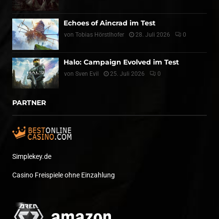
Echoes of Aincrad im Test
von
Tobias Hörstlhofer
28. Juli 2026
0
Halo: Campaign Evolved im Test
von
Sven Evil
25. Juli 2026
0
PARTNER
Simplekey.de
Casino Freispiele ohne Einzahlung