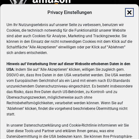
Privacy Einstellungen
Um Ihr Nutzungserlebnis auf unserer Seite zu verbessern, benutzen wir
Cookies, die technisch notwendig für die Funktionalität unserer Website
sind aber auch Cookies für Analyse-, Marketing und Trackingzwecke. Sie
können in den Einsatz der nicht notwendigen Cookies mit dem Klick auf die
Schaltfläche
"
Alle Akzeptieren
"
einwilligen oder per Klick auf
"
Ablehnen
"
sich anders entscheiden.
Hinweis auf Verarbeitung Ihrer auf dieser Webseite erhobenen Daten in den
USA:
Indem Sie auf "Alle Akzeptieren" klicken, willigen Sie zugleich gem.
ÜBER UNS
DSGVO ein, dass Ihre Daten in den USA verarbeitet werden. Die USA werden
vom Europäischen Gerichtshof als ein Land mit einem nach EU-Standards
VON GAMERN, FÜR GAMER! Gamers.at ist das älteste Online-
unzureichendem Datenschutzniveau eingeschätzt. Es besteht insbesondere
Spielemagazin Österreichs und bringt täglich aktuelle News,
das Risiko, dass Ihre Daten durch US-Behörden, zu Kontroll- und zu
Reviews und Videos zu PC- und Konsolenspielen, Gaming-
Überwachungszwecken, möglicherweise auch ohne
Hardware und aus der Welt des e-Sport's.
Rechtsbehelfsmöglichkeiten, verarbeitet werden können. Wenn Sie auf
"Ablehnen" klicken, findet die vorgehend beschriebene Übermittlung nicht
Schreib uns:
redaktion@gamers.at
statt.
In unserer Datenschutzerklärung und Cookie-Richtlinie informieren wir Sie
über diese Tools und Partner und erklären Ihnen genau, was eine
FOLGE UNS
Datenübermittlung in die USA bedeuten kann. Sie können Ihre Privatsphäre-