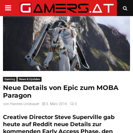
PRIMARY
MENU
Gaming
News & Updates
Neue Details von Epic zum MOBA
Paragon
von
Hannes Linsbauer
3. März 2016
0
Creative Director Steve Superville gab
heute auf Reddit neue Details zur
kommenden Early Access Phase, den