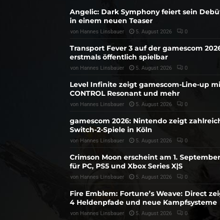
Angelic: Dark Symphony feiert sein Debü
in einem neuen Teaser
von
Hannes Linsbauer
5. August 2026
0
Transport Fever 3 auf der gamescom 202
erstmals öffentlich spielbar
von
Hannes Linsbauer
5. August 2026
0
Level Infinite zeigt gamescom-Line-up mi
CONTROL Resonant und mehr
von
Hannes Linsbauer
5. August 2026
0
gamescom 2026: Nintendo zeigt zahlreic
Switch-2-Spiele in Köln
von
Hannes Linsbauer
5. August 2026
0
Crimson Moon erscheint am 1. Septembe
für PC, PS5 und Xbox Series X|S
von
Hannes Linsbauer
5. August 2026
0
Fire Emblem: Fortune’s Weave: Direct zei
4 Heldenpfade und neue Kampfsysteme
von
Hannes Linsbauer
5. August 2026
0