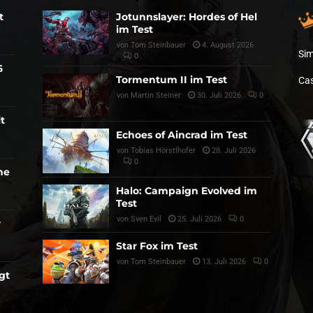
t
Jotunnslayer: Hordes of Hel
im Test
von
Tom Steinbauer
4. August 2026
Sim
0
6
Tormentum II im Test
Cas
von
Martin Steiner
30. Juli 2026
0
t
Echoes of Aincrad im Test
von
Tobias Hörstlhofer
28. Juli 2026
0
he
Halo: Campaign Evolved im
Test
von
Sven Evil
25. Juli 2026
0
r
Star Fox im Test
von
Tom Steinbauer
13. Juli 2026
0
gt