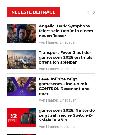
NEUESTE BEITRÄGE
Angelic: Dark Symphony
feiert sein Debüt in einem
neuen Teaser
von
Hannes Linsbauer
Transport Fever 3 auf der
gamescom 2026 erstmals
öffentlich spielbar
von
Hannes Linsbauer
Level Infinite zeigt
gamescom-Line-up mit
CONTROL Resonant und
mehr
von
Hannes Linsbauer
gamescom 2026: Nintendo
zeigt zahlreiche Switch-2-
Spiele in Köln
von
Hannes Linsbauer