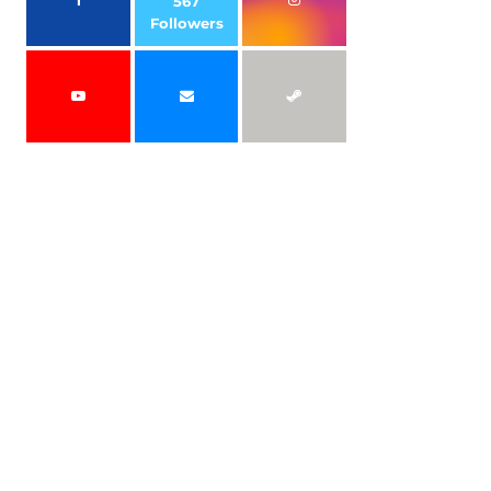
567
Followers