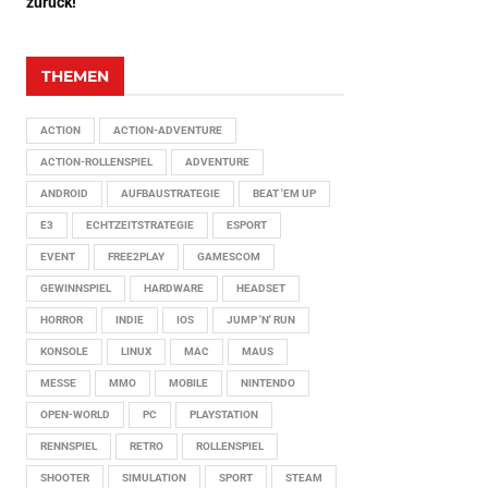
zurück!
THEMEN
ACTION
ACTION-ADVENTURE
ACTION-ROLLENSPIEL
ADVENTURE
ANDROID
AUFBAUSTRATEGIE
BEAT 'EM UP
E3
ECHTZEITSTRATEGIE
ESPORT
EVENT
FREE2PLAY
GAMESCOM
GEWINNSPIEL
HARDWARE
HEADSET
HORROR
INDIE
IOS
JUMP 'N' RUN
KONSOLE
LINUX
MAC
MAUS
MESSE
MMO
MOBILE
NINTENDO
OPEN-WORLD
PC
PLAYSTATION
RENNSPIEL
RETRO
ROLLENSPIEL
SHOOTER
SIMULATION
SPORT
STEAM