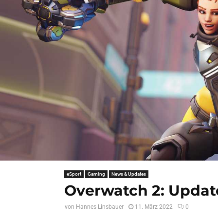
eSport
Gaming
News & Updates
Overwatch 2: Updat
von
Hannes Linsbauer
11. März 2022
0