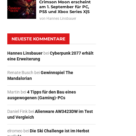
Crimson Moon erscheint
am 1. September für PC,
PS5 und Xbox Series X|S
von
Hannes Linsbauer
NEUESTE KOMMENTARE
Hannes Linsbauer
bei
Cyberpunk 2077 erhält
eine Erweiterung
Renate Busch
bei
Gewinnspiel The
Mandalorian
Martin
bei
4 Tipps für den Bau eines
ausgewogenen (Gaming)-PCs
Daniel Fink
bei
Alienware AW3423DW im Test
und Vergleich
elromeo
bei
Die Ski Challenge ist im Herbst