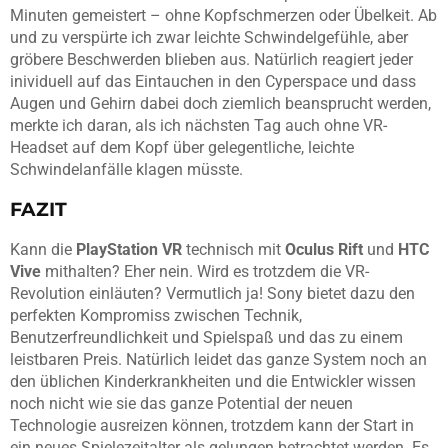
Minuten gemeistert – ohne Kopfschmerzen oder Übelkeit. Ab
und zu verspürte ich zwar leichte Schwindelgefühle, aber
gröbere Beschwerden blieben aus. Natürlich reagiert jeder
inividuell auf das Eintauchen in den Cyperspace und dass
Augen und Gehirn dabei doch ziemlich beansprucht werden,
merkte ich daran, als ich nächsten Tag auch ohne VR-
Headset auf dem Kopf über gelegentliche, leichte
Schwindelanfälle klagen müsste.
FAZIT
Kann die
PlayStation VR
technisch mit
Oculus Rift
und
HTC
Vive
mithalten? Eher nein. Wird es trotzdem die VR-
Revolution einläuten? Vermutlich ja! Sony bietet dazu den
perfekten Kompromiss zwischen Technik,
Benutzerfreundlichkeit und Spielspaß und das zu einem
leistbaren Preis. Natürlich leidet das ganze System noch an
den üblichen Kinderkrankheiten und die Entwickler wissen
noch nicht wie sie das ganze Potential der neuen
Technologie ausreizen können, trotzdem kann der Start in
ein neues Spielezeitalter als gelungen betrachtet werden. Es