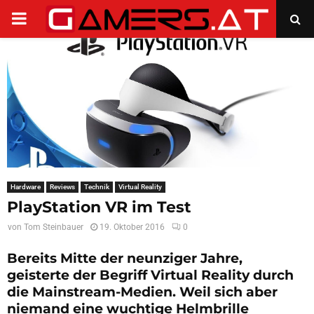
PRIMARY
MENU
Hardware
Reviews
Technik
Virtual Reality
PlayStation VR im Test
von
Tom Steinbauer
19. Oktober 2016
0
Bereits Mitte der neunziger Jahre,
geisterte der Begriff Virtual Reality durch
die Mainstream-Medien. Weil sich aber
niemand eine wuchtige Helmbrille