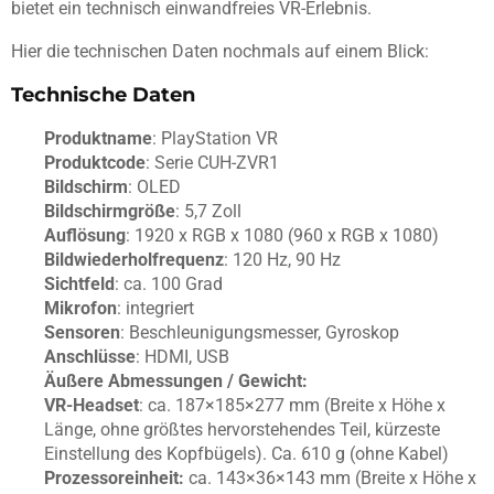
bietet ein technisch einwandfreies VR-Erlebnis.
Hier die technischen Daten nochmals auf einem Blick:
Technische Daten
Produktname
: PlayStation VR
Produktcode
: Serie CUH-ZVR1
Bildschirm
: OLED
Bildschirmgröße
: 5,7 Zoll
Auflösung
: 1920 x RGB x 1080 (960 x RGB x 1080)
Bildwiederholfrequenz
: 120 Hz, 90 Hz
Sichtfeld
: ca. 100 Grad
Mikrofon
: integriert
Sensoren
: Beschleunigungsmesser, Gyroskop
Anschlüsse
: HDMI, USB
Äußere Abmessungen / Gewicht:
VR-Headset
: ca. 187×185×277 mm (Breite x Höhe x
Länge, ohne größtes hervorstehendes Teil, kürzeste
Einstellung des Kopfbügels). Ca. 610 g (ohne Kabel)
Prozessoreinheit:
ca. 143×36×143 mm (Breite x Höhe x