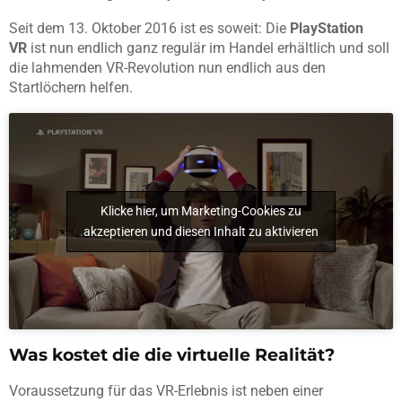
Seit dem 13. Oktober 2016 ist es soweit: Die
PlayStation
VR
ist nun endlich ganz regulär im Handel erhältlich und soll
die lahmenden VR-Revolution nun endlich aus den
Startlöchern helfen.
Klicke hier, um Marketing-Cookies zu
akzeptieren und diesen Inhalt zu aktivieren
Was kostet die die virtuelle Realität?
Voraussetzung für das VR-Erlebnis ist neben einer