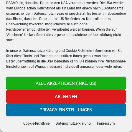
DSGVO ein, dass Ihre Daten in den USA verarbeitet werden. Die USA werden
vom Europäischen Gerichtshof als ein Land mit einem nach EU-Standards
unzureichendem Datenschutzniveau eingeschätzt. Es besteht insbesondere
das Risiko, dass Ihre Daten durch US-Behörden, zu Kontroll- und zu
Überwachungszwecken, möglicherweise auch ohne
Rechtsbehelfsmöglichkeiten, verarbeitet werden können. Wenn Sie auf
"Ablehnen" klicken, findet die vorgehend beschriebene Übermittlung nicht
statt.
In unserer Datenschutzerklärung und Cookie-Richtlinie informieren wir Sie
über diese Tools und Partner und erklären Ihnen genau, was eine
Datenübermittlung in die USA bedeuten kann. Sie können Ihre Privatsphäre-
Einstellungen auf Wunsch jederzeit individuell anpassen oder widerrufen.
NEUESTE BEITRÄGE
ALLE AKZEPTIEREN (INKL. US)
Mistfall Hunter im Test
von
Sven Evil
ABLEHNEN
GTA 6: „An Extended Look“ startet am 27.
PRIVACY EINSTELLUNGEN
August zuerst auf Netflix
von
Hannes Linsbauer
Cookie-Richtlinie
Datenschutzerklärung
Impressum
The Division Resurgence startet regulär auf