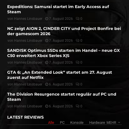
Expeditions: Samurai startet im Early Access auf
Steam
von
Hannes Linsbauer
7. August 2026
0
NC zeigt AION 2, CINDER CITY und Project Bonfire bei
der gamescom 2026
von
Hannes Linsbauer
7. August 2026
0
SANDISK Optimus SSDs starten im Handel – neue GX
C50 erweitert Xbox Series X|S
von
Hannes Linsbauer
7. August 2026
0
GTA 6: „An Extended Look“ startet am 27. August
zuerst auf Netflix
von
Hannes Linsbauer
6. August 2026
0
The Division Resurgence startet regulär auf PC und
Steam
von
Hannes Linsbauer
6. August 2026
0
LATEST REVIEWS
Alle
PC
Konsole
Hardware
MEHR