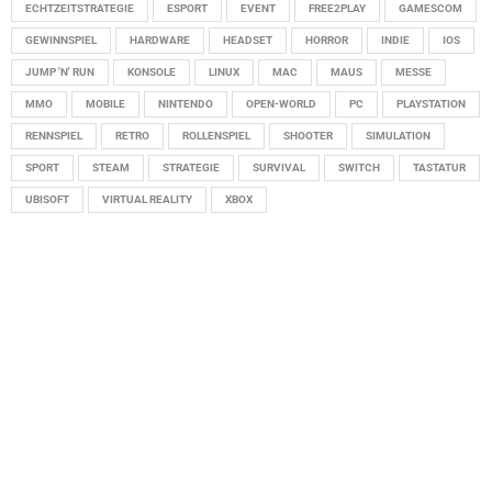
ECHTZEITSTRATEGIE
ESPORT
EVENT
FREE2PLAY
GAMESCOM
GEWINNSPIEL
HARDWARE
HEADSET
HORROR
INDIE
IOS
JUMP 'N' RUN
KONSOLE
LINUX
MAC
MAUS
MESSE
MMO
MOBILE
NINTENDO
OPEN-WORLD
PC
PLAYSTATION
RENNSPIEL
RETRO
ROLLENSPIEL
SHOOTER
SIMULATION
SPORT
STEAM
STRATEGIE
SURVIVAL
SWITCH
TASTATUR
UBISOFT
VIRTUAL REALITY
XBOX