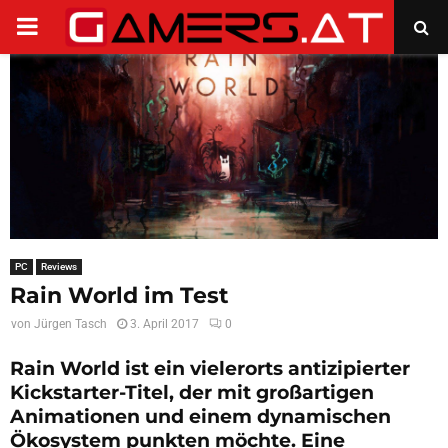
PRIMARY
MENU
PC
Reviews
Rain World im Test
von
Jürgen Tasch
3. April 2017
0
Rain World ist ein vielerorts antizipierter
Kickstarter-Titel, der mit großartigen
Animationen und einem dynamischen
Ökosystem punkten möchte. Eine