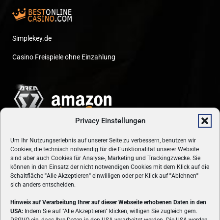
Simplekey.de
Casino Freispiele ohne Einzahlung
Privacy Einstellungen
Um Ihr Nutzungserlebnis auf unserer Seite zu verbessern, benutzen wir
Cookies, die technisch notwendig für die Funktionalität unserer Website
sind aber auch Cookies für Analyse-, Marketing und Trackingzwecke. Sie
können in den Einsatz der nicht notwendigen Cookies mit dem Klick auf die
Schaltfläche
"
Alle Akzeptieren
"
einwilligen oder per Klick auf
"
Ablehnen
"
sich anders entscheiden.
Hinweis auf Verarbeitung Ihrer auf dieser Webseite erhobenen Daten in den
USA:
Indem Sie auf "Alle Akzeptieren" klicken, willigen Sie zugleich gem.
ÜBER UNS