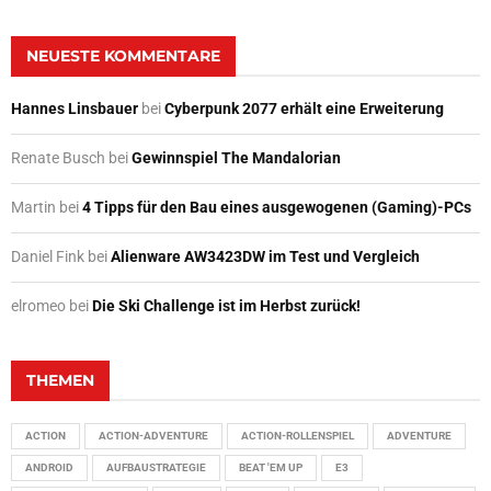
NEUESTE KOMMENTARE
Hannes Linsbauer
bei
Cyberpunk 2077 erhält eine Erweiterung
Renate Busch
bei
Gewinnspiel The Mandalorian
Martin
bei
4 Tipps für den Bau eines ausgewogenen (Gaming)-PCs
Daniel Fink
bei
Alienware AW3423DW im Test und Vergleich
elromeo
bei
Die Ski Challenge ist im Herbst zurück!
THEMEN
ACTION
ACTION-ADVENTURE
ACTION-ROLLENSPIEL
ADVENTURE
ANDROID
AUFBAUSTRATEGIE
BEAT 'EM UP
E3