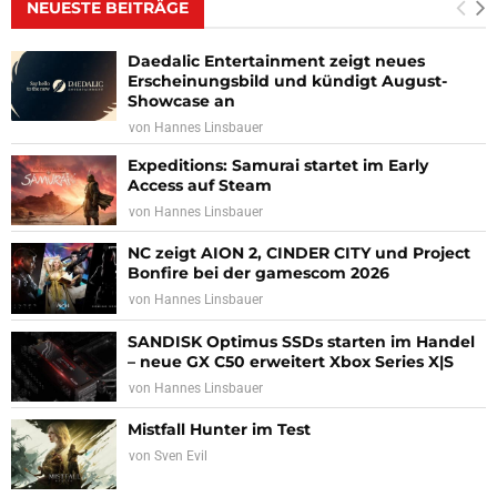
NEUESTE BEITRÄGE
Daedalic Entertainment zeigt neues
Erscheinungsbild und kündigt August-
Showcase an
von
Hannes Linsbauer
Expeditions: Samurai startet im Early
Access auf Steam
von
Hannes Linsbauer
NC zeigt AION 2, CINDER CITY und Project
Bonfire bei der gamescom 2026
von
Hannes Linsbauer
SANDISK Optimus SSDs starten im Handel
– neue GX C50 erweitert Xbox Series X|S
von
Hannes Linsbauer
Mistfall Hunter im Test
von
Sven Evil