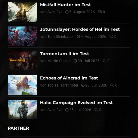
Mistfall Hunter im Test
von
Sven Evil
6. August 2026
0
Jotunnslayer: Hordes of Hel im Test
von
Tom Steinbauer
4. August 2026
0
Tormentum II im Test
von
Martin Steiner
30. Juli 2026
0
Echoes of Aincrad im Test
von
Tobias Hörstlhofer
28. Juli 2026
0
Halo: Campaign Evolved im Test
von
Sven Evil
25. Juli 2026
0
PARTNER