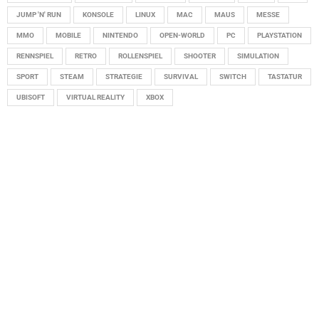
JUMP 'N' RUN
KONSOLE
LINUX
MAC
MAUS
MESSE
MMO
MOBILE
NINTENDO
OPEN-WORLD
PC
PLAYSTATION
RENNSPIEL
RETRO
ROLLENSPIEL
SHOOTER
SIMULATION
SPORT
STEAM
STRATEGIE
SURVIVAL
SWITCH
TASTATUR
UBISOFT
VIRTUAL REALITY
XBOX