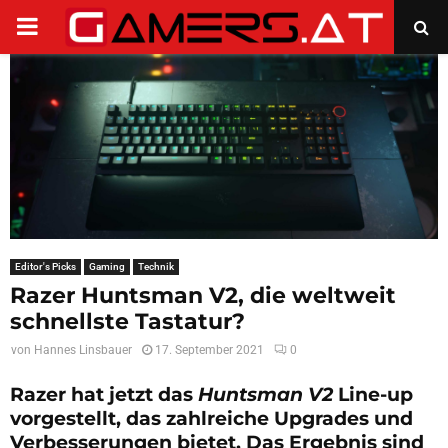
PRIMARY
MENU
Editor's Picks
Gaming
Technik
Razer Huntsman V2, die weltweit
schnellste Tastatur?
von
Hannes Linsbauer
17. September 2021
0
Razer hat jetzt das
Huntsman V2
Line-up
vorgestellt, das zahlreiche Upgrades und
Verbesserungen bietet. Das Ergebnis sind