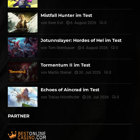
Mistfall Hunter im Test
von
Sven Evil
6. August 2026
0
Jotunnslayer: Hordes of Hel im Test
von
Tom Steinbauer
4. August 2026
0
Tormentum II im Test
von
Martin Steiner
30. Juli 2026
0
Echoes of Aincrad im Test
von
Tobias Hörstlhofer
28. Juli 2026
0
PARTNER