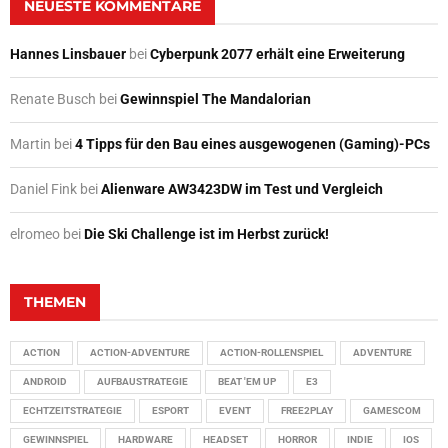
NEUESTE KOMMENTARE
Hannes Linsbauer
bei
Cyberpunk 2077 erhält eine Erweiterung
Renate Busch
bei
Gewinnspiel The Mandalorian
Martin
bei
4 Tipps für den Bau eines ausgewogenen (Gaming)-PCs
Daniel Fink
bei
Alienware AW3423DW im Test und Vergleich
elromeo
bei
Die Ski Challenge ist im Herbst zurück!
THEMEN
ACTION
ACTION-ADVENTURE
ACTION-ROLLENSPIEL
ADVENTURE
ANDROID
AUFBAUSTRATEGIE
BEAT 'EM UP
E3
ECHTZEITSTRATEGIE
ESPORT
EVENT
FREE2PLAY
GAMESCOM
GEWINNSPIEL
HARDWARE
HEADSET
HORROR
INDIE
IOS