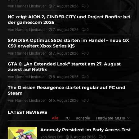
von
Hannes Linsbauer
7. August 2026
0
NC zeigt AION 2, CINDER CITY und Project Bonfire bei
der gamescom 2026
von
Hannes Linsbauer
7. August 2026
0
SANDISK Optimus SSDs starten im Handel – neue GX
C50 erweitert Xbox Series X|S
von
Hannes Linsbauer
7. August 2026
0
GTA 6: „An Extended Look“ startet am 27. August
zuerst auf Netflix
von
Hannes Linsbauer
6. August 2026
0
The Division Resurgence startet regulär auf PC und
Steam
von
Hannes Linsbauer
6. August 2026
0
LATEST REVIEWS
Alle
PC
Konsole
Hardware
MEHR
Anomaly President im Early Access Test
von
Sven Evil
8. August 2026
0