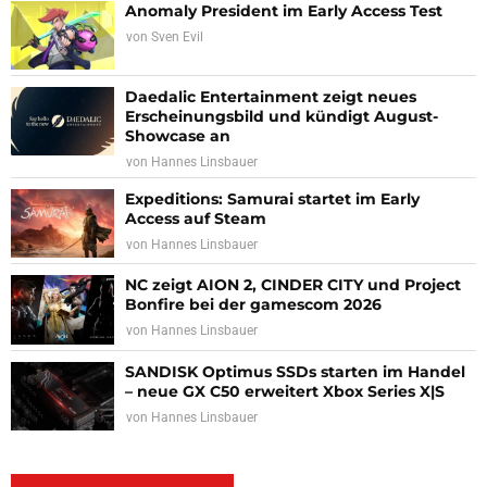
Anomaly President im Early Access Test
von
Sven Evil
Daedalic Entertainment zeigt neues
Erscheinungsbild und kündigt August-
Showcase an
von
Hannes Linsbauer
Expeditions: Samurai startet im Early
Access auf Steam
von
Hannes Linsbauer
NC zeigt AION 2, CINDER CITY und Project
Bonfire bei der gamescom 2026
von
Hannes Linsbauer
SANDISK Optimus SSDs starten im Handel
– neue GX C50 erweitert Xbox Series X|S
von
Hannes Linsbauer