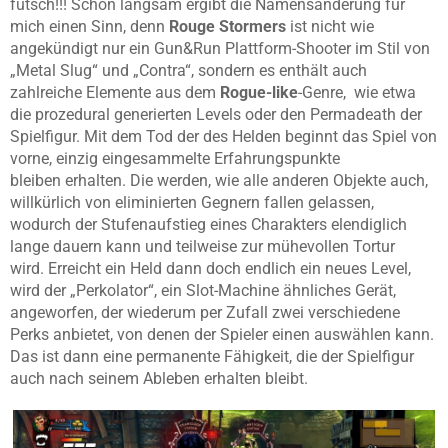
futsch!!!
Schön langsam ergibt die Namensänderung für
mich einen Sinn, denn
Rouge Stormers
ist nicht wie
angekündigt nur ein Gun&Run Plattform-Shooter im Stil von
„Metal Slug“ und „Contra“, sondern es enthält auch
zahlreiche Elemente aus dem
Rogue-like
-Genre, wie etwa
die prozedural generierten
Levels oder den Permadeath der
Spielfigur. Mit dem Tod der des Helden beginnt das Spiel von
vorne, einzig eingesammelte Erfahrungspunkte
bleiben erhalten. Die werden, wie alle anderen Objekte auch,
willkürlich von eliminierten Gegnern fallen gelassen,
wodurch der Stufenaufstieg eines Charakters elendiglich
lange dauern kann und teilweise zur mühevollen Tortur
wird.
Erreicht ein Held dann doch endlich ein neues Level,
wird der „Perkolator“, ein Slot-Machine ähnliches Gerät,
angeworfen, der wiederum per Zufall zwei verschiedene
Perks anbietet, von denen der Spieler einen auswählen kann.
Das ist dann eine permanente Fähigkeit, die der Spielfigur
auch nach seinem Ableben erhalten bleibt.