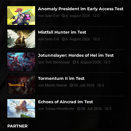
Anomaly President im Early Access Test
von
Sven Evil
8. August 2026
0
Mistfall Hunter im Test
von
Sven Evil
6. August 2026
0
Jotunnslayer: Hordes of Hel im Test
von
Tom Steinbauer
4. August 2026
0
Tormentum II im Test
von
Martin Steiner
30. Juli 2026
0
Echoes of Aincrad im Test
von
Tobias Hörstlhofer
28. Juli 2026
0
PARTNER