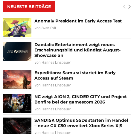
NEUESTE BEITRÄGE
Anomaly President im Early Access Test
von
Sven Evil
Daedalic Entertainment zeigt neues
Erscheinungsbild und kündigt August-
Showcase an
von
Hannes Linsbauer
Expeditions: Samurai startet im Early
Access auf Steam
von
Hannes Linsbauer
NC zeigt AION 2, CINDER CITY und Project
Bonfire bei der gamescom 2026
von
Hannes Linsbauer
SANDISK Optimus SSDs starten im Handel
– neue GX C50 erweitert Xbox Series X|S
von
Hannes Linsbauer