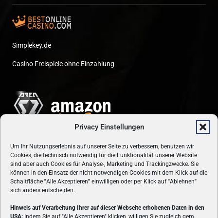
Simplekey.de
Casino Freispiele ohne Einzahlung
Privacy Einstellungen
Um Ihr Nutzungserlebnis auf unserer Seite zu verbessern, benutzen wir
Cookies, die technisch notwendig für die Funktionalität unserer Website
sind aber auch Cookies für Analyse-, Marketing und Trackingzwecke. Sie
können in den Einsatz der nicht notwendigen Cookies mit dem Klick auf die
Schaltfläche
"
Alle Akzeptieren
"
einwilligen oder per Klick auf
"
Ablehnen
"
sich anders entscheiden.
Hinweis auf Verarbeitung Ihrer auf dieser Webseite erhobenen Daten in den
USA:
Indem Sie auf "Alle Akzeptieren" klicken, willigen Sie zugleich gem.