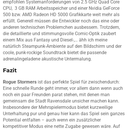
empfohlen Systemanforderungen von 2.5 GHz Quad Core
CPU, 3 GB RAM Arbeitsspeicher und einer Nvidia GeForce
500 bzw. AMD Radeon HD 5000 Grafikkarte weit mehr als
erfüllt. Generell müssen die Entwickler noch das eine oder
anderen technischen Problemchen ausbessern. Trotzdem,
die detaillierte und stimmungsvolle Comic-Optik
zaubert
einem Mix aus Fantasy und Diesel-,… ähh ich meine
natürlich Steampunk-Ambiente
auf den Bildschirm und der
coole, punk-rockige Soundtrack bietet die passende
adrenalingeladene akustische Untermalung.
Fazit
Rogue
Stormers
ist das perfekte Spiel für zwischendurch:
Eine schnelle Runde geht immer, vor allem dann wenn auch
noch ein paar Freunden parat stehen, mit denen man
gemeinsam die Stadt Ravensdale unsicher machen kann.
Insbesondere der Mehrspielermodus bietet kurzweilige
Unterhaltung pur und genau hier kann das Spiel sein ganzes
Potential entfalten – auch wenn ein zusätzlicher
kompetitiver Modus eine nette Zugabe gewesen wäre.
Auf