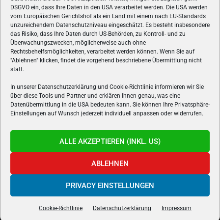
ÜBER UNS
DSGVO ein, dass Ihre Daten in den USA verarbeitet werden. Die USA werden
vom Europäischen Gerichtshof als ein Land mit einem nach EU-Standards
VON GAMERN, FÜR GAMER! Gamers.at ist das älteste Online-
unzureichendem Datenschutzniveau eingeschätzt. Es besteht insbesondere
Spielemagazin Österreichs und bringt täglich aktuelle News,
das Risiko, dass Ihre Daten durch US-Behörden, zu Kontroll- und zu
Reviews und Videos zu PC- und Konsolenspielen, Gaming-
Überwachungszwecken, möglicherweise auch ohne
Hardware und aus der Welt des e-Sport's.
Rechtsbehelfsmöglichkeiten, verarbeitet werden können. Wenn Sie auf
"Ablehnen" klicken, findet die vorgehend beschriebene Übermittlung nicht
Schreib uns:
redaktion@gamers.at
statt.
In unserer Datenschutzerklärung und Cookie-Richtlinie informieren wir Sie
über diese Tools und Partner und erklären Ihnen genau, was eine
FOLGE UNS
Datenübermittlung in die USA bedeuten kann. Sie können Ihre Privatsphäre-
Einstellungen auf Wunsch jederzeit individuell anpassen oder widerrufen.
ALLE AKZEPTIEREN (INKL. US)
ABLEHNEN
PRIVACY EINSTELLUNGEN
Gamers.at v6 © 1999-2024 All Rights Reserved -
Kontakt
|
Impressum
|
Datenschutzerklärung
|
Cookie Richtline
- Developed by
linomedia
Cookie-Richtlinie
Datenschutzerklärung
Impressum
powered by
overclockers.at