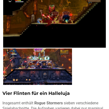
Vier Flinten für ein Halleluja
Insgesamt enthält
Rogue Stormers
sieben verschiedene
Spielabschnitte. Die Aufgaben variieren dabei nur marginal,