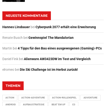
NEUESTE KOMMENTARE
Hannes Linsbauer
bei
Cyberpunk 2077 erhält eine Erweiterung
Renate Busch
bei
Gewinnspiel The Mandalorian
Martin
bei
4 Tipps für den Bau eines ausgewogenen (Gaming)-PCs
Daniel Fink
bei
Alienware AW3423DW im Test und Vergleich
elromeo
bei
Die Ski Challenge ist im Herbst zurück!
THEMEN
ACTION
ACTION-ADVENTURE
ACTION-ROLLENSPIEL
ADVENTURE
ANDROID
AUFBAUSTRATEGIE
BEAT 'EM UP
E3