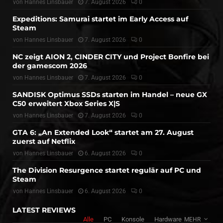
von
Hannes Linsbauer
7. August 2026
0
Expeditions: Samurai startet im Early Access auf
Steam
von
Hannes Linsbauer
7. August 2026
0
NC zeigt AION 2, CINDER CITY und Project Bonfire bei
der gamescom 2026
von
Hannes Linsbauer
7. August 2026
0
SANDISK Optimus SSDs starten im Handel – neue GX
C50 erweitert Xbox Series X|S
von
Hannes Linsbauer
7. August 2026
0
GTA 6: „An Extended Look“ startet am 27. August
zuerst auf Netflix
von
Hannes Linsbauer
6. August 2026
0
The Division Resurgence startet regulär auf PC und
Steam
von
Hannes Linsbauer
6. August 2026
0
LATEST REVIEWS
Alle
PC
Konsole
Hardware
MEHR