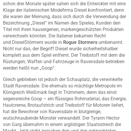
schon drei Monate später sahen sich die Entwickler mit eine
Klage der italienischen Modefirma Diesel konfrontiert, denn
die waren der Meinung, dass sich durch die Verwendung der
Bezeichnung „Diesel“ im Namen des Spieles, Kunden den
Titel mit ihren hauseigenen, markengeschützten Produkten
verwechseln könnten. Die Italiener bekamen Recht
und DieselStörmers wurde in
Rogue Stormers
umbenannt.
Nicht nur das, der Begriff Diesel wurde sicherheitshalber
komplett aus dem Spiel entfernt. Der Treibstoff mit dem die
Rüstungen, Waffen und Fahrzeuge in Ravensdale betrieben
werden heißt nun „Goop“.
Gleich geblieben ist jedoch der Schauplatz, die verwinkelte
Stadt Ravensdale. Die ehemals so mächtige Metropole im
Königreich Weißmark liegt in Trümmern, denn das einst
segensreiche Goop – ein flüssiges Rohmaterial, das Energie,
Hautcreme, Brotaufstrich und Treibstoff für Motoren liefert,
hat die Bewohner von Ravensdale in blutgierige,
wutschnaubende Monster verwandelt. Der Tyrann Hector
von Garg übernahm in einem arglistigen Staatsstreich die
Macht. Jetzt steht zwischen ihm und den geknechteten