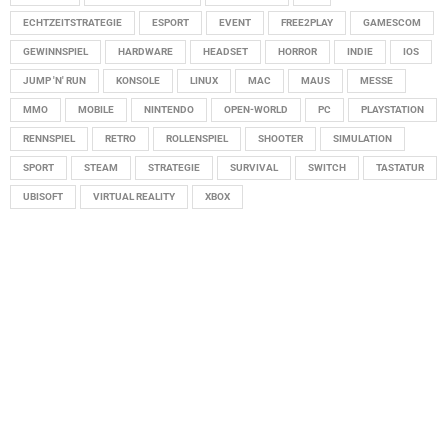
ECHTZEITSTRATEGIE
ESPORT
EVENT
FREE2PLAY
GAMESCOM
GEWINNSPIEL
HARDWARE
HEADSET
HORROR
INDIE
IOS
JUMP 'N' RUN
KONSOLE
LINUX
MAC
MAUS
MESSE
MMO
MOBILE
NINTENDO
OPEN-WORLD
PC
PLAYSTATION
RENNSPIEL
RETRO
ROLLENSPIEL
SHOOTER
SIMULATION
SPORT
STEAM
STRATEGIE
SURVIVAL
SWITCH
TASTATUR
UBISOFT
VIRTUAL REALITY
XBOX