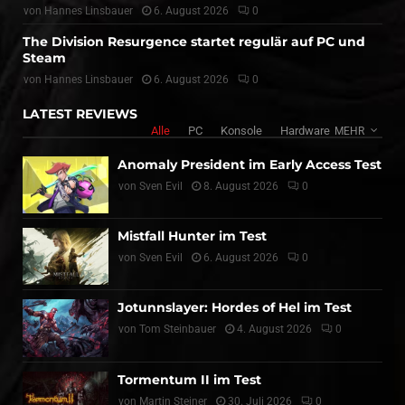
von
Hannes Linsbauer
6. August 2026
0
The Division Resurgence startet regulär auf PC und
Steam
von
Hannes Linsbauer
6. August 2026
0
LATEST REVIEWS
Alle
PC
Konsole
Hardware
MEHR
Anomaly President im Early Access Test
von
Sven Evil
8. August 2026
0
Mistfall Hunter im Test
von
Sven Evil
6. August 2026
0
Jotunnslayer: Hordes of Hel im Test
von
Tom Steinbauer
4. August 2026
0
Tormentum II im Test
von
Martin Steiner
30. Juli 2026
0