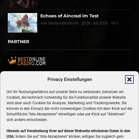
Echoes of Aincrad im Test
von
Tobias Hörstlhofer
28. Juli 2026
0
PARTNER
Simplekey.de
Privacy Einstellungen
Casino Freispiele ohne Einzahlung
Um Ihr Nutzungserlebnis auf unserer Seite zu verbessern, benutzen wir
Cookies, die technisch notwendig für die Funktionalität unserer Website
sind aber auch Cookies für Analyse-, Marketing und Trackingzwecke. Sie
können in den Einsatz der nicht notwendigen Cookies mit dem Klick auf die
Schaltfläche
"
Alle Akzeptieren
"
einwilligen oder per Klick auf
"
Ablehnen
"
sich anders entscheiden.
Hinweis auf Verarbeitung Ihrer auf dieser Webseite erhobenen Daten in den
USA:
Indem Sie auf "Alle Akzeptieren" klicken, willigen Sie zugleich gem.