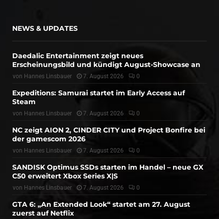
NEWS & UPDATES
Daedalic Entertainment zeigt neues
Erscheinungsbild und kündigt August-Showcase an
von
Hannes Linsbauer
7. August 2026
0
Expeditions: Samurai startet im Early Access auf
Steam
von
Hannes Linsbauer
7. August 2026
0
NC zeigt AION 2, CINDER CITY und Project Bonfire bei
der gamescom 2026
von
Hannes Linsbauer
7. August 2026
0
SANDISK Optimus SSDs starten im Handel – neue GX
C50 erweitert Xbox Series X|S
von
Hannes Linsbauer
7. August 2026
0
GTA 6: „An Extended Look“ startet am 27. August
zuerst auf Netflix