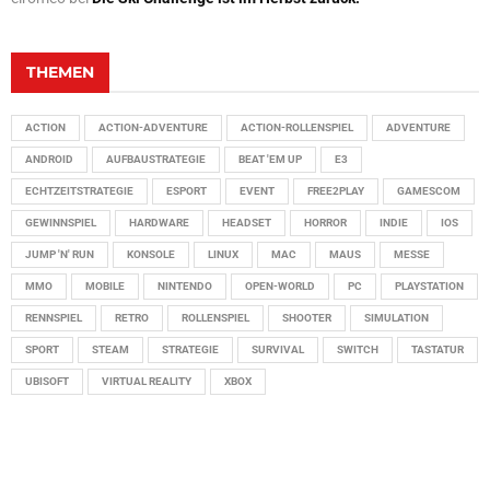
THEMEN
ACTION
ACTION-ADVENTURE
ACTION-ROLLENSPIEL
ADVENTURE
ANDROID
AUFBAUSTRATEGIE
BEAT 'EM UP
E3
ECHTZEITSTRATEGIE
ESPORT
EVENT
FREE2PLAY
GAMESCOM
GEWINNSPIEL
HARDWARE
HEADSET
HORROR
INDIE
IOS
JUMP 'N' RUN
KONSOLE
LINUX
MAC
MAUS
MESSE
MMO
MOBILE
NINTENDO
OPEN-WORLD
PC
PLAYSTATION
RENNSPIEL
RETRO
ROLLENSPIEL
SHOOTER
SIMULATION
SPORT
STEAM
STRATEGIE
SURVIVAL
SWITCH
TASTATUR
UBISOFT
VIRTUAL REALITY
XBOX