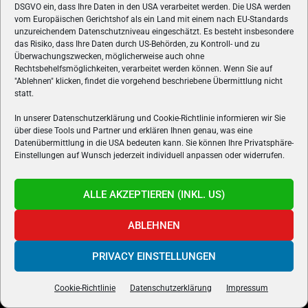
DSGVO ein, dass Ihre Daten in den USA verarbeitet werden. Die USA werden
vom Europäischen Gerichtshof als ein Land mit einem nach EU-Standards
unzureichendem Datenschutzniveau eingeschätzt. Es besteht insbesondere
das Risiko, dass Ihre Daten durch US-Behörden, zu Kontroll- und zu
Überwachungszwecken, möglicherweise auch ohne
Rechtsbehelfsmöglichkeiten, verarbeitet werden können. Wenn Sie auf
"Ablehnen" klicken, findet die vorgehend beschriebene Übermittlung nicht
statt.
ÜBER UNS
In unserer Datenschutzerklärung und Cookie-Richtlinie informieren wir Sie
über diese Tools und Partner und erklären Ihnen genau, was eine
VON GAMERN, FÜR GAMER! Gamers.at ist das älteste Online-
Datenübermittlung in die USA bedeuten kann. Sie können Ihre Privatsphäre-
Spielemagazin Österreichs und bringt täglich aktuelle News,
Einstellungen auf Wunsch jederzeit individuell anpassen oder widerrufen.
Reviews und Videos zu PC- und Konsolenspielen, Gaming-
Hardware und aus der Welt des e-Sport's.
ALLE AKZEPTIEREN (INKL. US)
Schreib uns:
redaktion@gamers.at
ABLEHNEN
FOLGE UNS
PRIVACY EINSTELLUNGEN
Cookie-Richtlinie
Datenschutzerklärung
Impressum