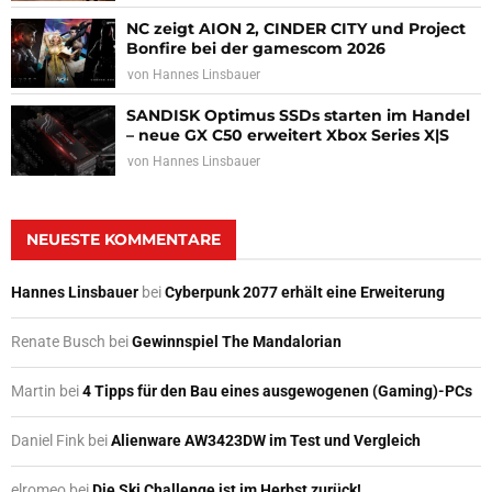
NC zeigt AION 2, CINDER CITY und Project
Bonfire bei der gamescom 2026
von
Hannes Linsbauer
SANDISK Optimus SSDs starten im Handel
– neue GX C50 erweitert Xbox Series X|S
von
Hannes Linsbauer
NEUESTE KOMMENTARE
Hannes Linsbauer
bei
Cyberpunk 2077 erhält eine Erweiterung
Renate Busch
bei
Gewinnspiel The Mandalorian
Martin
bei
4 Tipps für den Bau eines ausgewogenen (Gaming)-PCs
Daniel Fink
bei
Alienware AW3423DW im Test und Vergleich
elromeo
bei
Die Ski Challenge ist im Herbst zurück!