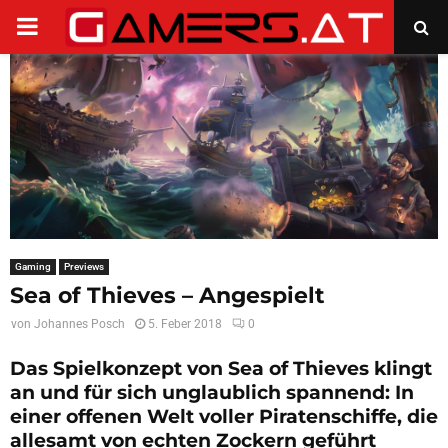
PRIMARY
MENU
Gaming
Previews
Sea of Thieves – Angespielt
von
Johannes Posch
5. Feber 2018
0
Das Spielkonzept von Sea of Thieves klingt
an und für sich unglaublich spannend: In
einer offenen Welt voller Piratenschiffe, die
allesamt von echten Zockern geführt