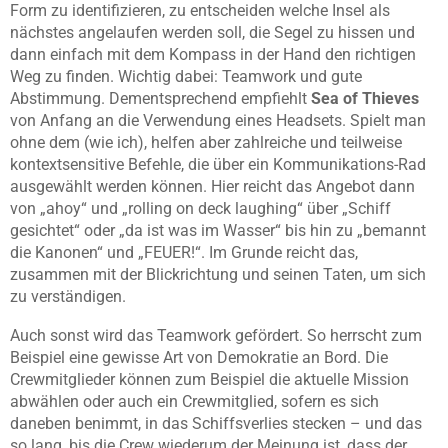
Form zu identifizieren, zu entscheiden welche Insel als
nächstes angelaufen werden soll, die Segel zu hissen und
dann einfach mit dem Kompass in der Hand den richtigen
Weg zu finden. Wichtig dabei: Teamwork und gute
Abstimmung. Dementsprechend empfiehlt
Sea of Thieves
von Anfang an die Verwendung eines Headsets. Spielt man
ohne dem (wie ich), helfen aber zahlreiche und teilweise
kontextsensitive Befehle, die über ein Kommunikations-Rad
ausgewählt werden können. Hier reicht das Angebot dann
von „ahoy“ und „rolling on deck laughing“ über „Schiff
gesichtet“ oder „da ist was im Wasser“ bis hin zu „bemannt
die Kanonen“ und „FEUER!“. Im Grunde reicht das,
zusammen mit der Blickrichtung und seinen Taten, um sich
zu verständigen.
Auch sonst wird das Teamwork gefördert. So herrscht zum
Beispiel eine gewisse Art von Demokratie an Bord. Die
Crewmitglieder können zum Beispiel die aktuelle Mission
abwählen oder auch ein Crewmitglied, sofern es sich
daneben benimmt, in das Schiffsverlies stecken – und das
so lang, bis die Crew wiederum der Meinung ist, dass der