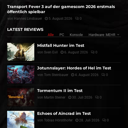
Transport Fever 3 auf der gamescom 2026 erstmals
öffentlich spielbar
von
Hannes Linsbauer
5. August 2026
0
LATEST REVIEWS
Alle
PC
Konsole
Hardware
MEHR
Mistfall Hunter im Test
von
Sven Evil
6. August 2026
0
Jotunnslayer: Hordes of Hel im Test
von
Tom Steinbauer
4. August 2026
0
Tormentum II im Test
von
Martin Steiner
30. Juli 2026
0
Echoes of Aincrad im Test
von
Tobias Hörstlhofer
28. Juli 2026
0