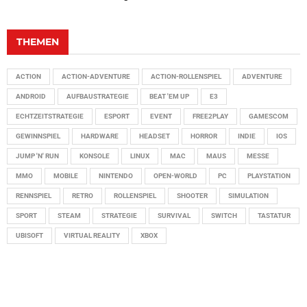
THEMEN
ACTION
ACTION-ADVENTURE
ACTION-ROLLENSPIEL
ADVENTURE
ANDROID
AUFBAUSTRATEGIE
BEAT 'EM UP
E3
ECHTZEITSTRATEGIE
ESPORT
EVENT
FREE2PLAY
GAMESCOM
GEWINNSPIEL
HARDWARE
HEADSET
HORROR
INDIE
IOS
JUMP 'N' RUN
KONSOLE
LINUX
MAC
MAUS
MESSE
MMO
MOBILE
NINTENDO
OPEN-WORLD
PC
PLAYSTATION
RENNSPIEL
RETRO
ROLLENSPIEL
SHOOTER
SIMULATION
SPORT
STEAM
STRATEGIE
SURVIVAL
SWITCH
TASTATUR
UBISOFT
VIRTUAL REALITY
XBOX