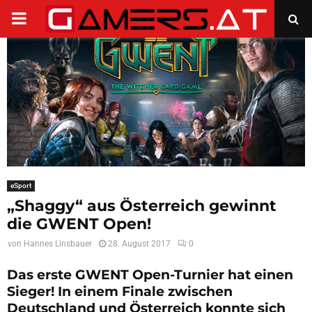
PRIMARY
MENU
eSport
„Shaggy“ aus Österreich gewinnt
die GWENT Open!
von
Hannes Linsbauer
28. August 2017
0
Das erste GWENT Open-Turnier hat einen
Sieger! In einem Finale zwischen
Deutschland und Österreich konnte sich