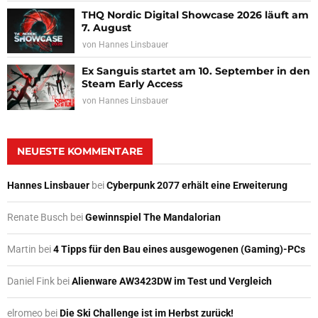
THQ Nordic Digital Showcase 2026 läuft am
7. August
von
Hannes Linsbauer
Ex Sanguis startet am 10. September in den
Steam Early Access
von
Hannes Linsbauer
NEUESTE KOMMENTARE
Hannes Linsbauer
bei
Cyberpunk 2077 erhält eine Erweiterung
Renate Busch
bei
Gewinnspiel The Mandalorian
Martin
bei
4 Tipps für den Bau eines ausgewogenen (Gaming)-PCs
Daniel Fink
bei
Alienware AW3423DW im Test und Vergleich
elromeo
bei
Die Ski Challenge ist im Herbst zurück!