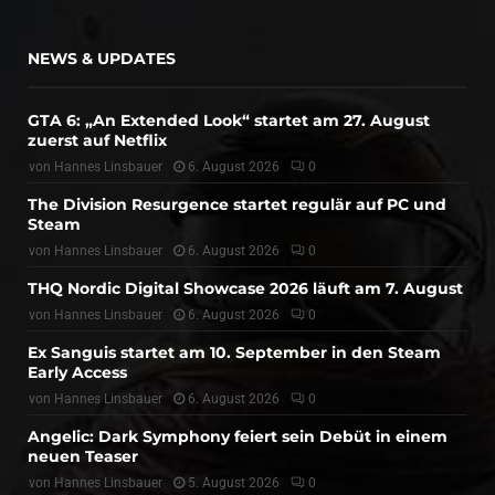
NEWS & UPDATES
GTA 6: „An Extended Look“ startet am 27. August
zuerst auf Netflix
von
Hannes Linsbauer
6. August 2026
0
The Division Resurgence startet regulär auf PC und
Steam
von
Hannes Linsbauer
6. August 2026
0
THQ Nordic Digital Showcase 2026 läuft am 7. August
von
Hannes Linsbauer
6. August 2026
0
Ex Sanguis startet am 10. September in den Steam
Early Access
von
Hannes Linsbauer
6. August 2026
0
Angelic: Dark Symphony feiert sein Debüt in einem
neuen Teaser
von
Hannes Linsbauer
5. August 2026
0