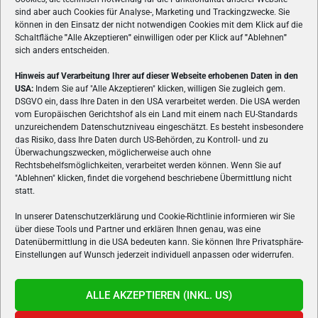
sind aber auch Cookies für Analyse-, Marketing und Trackingzwecke. Sie
können in den Einsatz der nicht notwendigen Cookies mit dem Klick auf die
Schaltfläche
"
Alle Akzeptieren
"
einwilligen oder per Klick auf
"
Ablehnen
"
sich anders entscheiden.
Hinweis auf Verarbeitung Ihrer auf dieser Webseite erhobenen Daten in den
USA:
Indem Sie auf "Alle Akzeptieren" klicken, willigen Sie zugleich gem.
ÜBER UNS
DSGVO ein, dass Ihre Daten in den USA verarbeitet werden. Die USA werden
vom Europäischen Gerichtshof als ein Land mit einem nach EU-Standards
VON GAMERN, FÜR GAMER! Gamers.at ist das älteste Online-
unzureichendem Datenschutzniveau eingeschätzt. Es besteht insbesondere
Spielemagazin Österreichs und bringt täglich aktuelle News,
das Risiko, dass Ihre Daten durch US-Behörden, zu Kontroll- und zu
Reviews und Videos zu PC- und Konsolenspielen, Gaming-
Überwachungszwecken, möglicherweise auch ohne
Hardware und aus der Welt des e-Sport's.
Rechtsbehelfsmöglichkeiten, verarbeitet werden können. Wenn Sie auf
"Ablehnen" klicken, findet die vorgehend beschriebene Übermittlung nicht
Schreib uns:
redaktion@gamers.at
statt.
In unserer Datenschutzerklärung und Cookie-Richtlinie informieren wir Sie
über diese Tools und Partner und erklären Ihnen genau, was eine
FOLGE UNS
Datenübermittlung in die USA bedeuten kann. Sie können Ihre Privatsphäre-
Einstellungen auf Wunsch jederzeit individuell anpassen oder widerrufen.
ALLE AKZEPTIEREN (INKL. US)