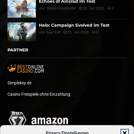
Echoes of Aincrad im Test
von
Tobias Hörstlhofer
28. Juli 2026
0
Halo: Campaign Evolved im Test
von
Sven Evil
25. Juli 2026
0
PARTNER
Simplekey.de
Casino Freispiele ohne Einzahlung
Privacy Einstellungen