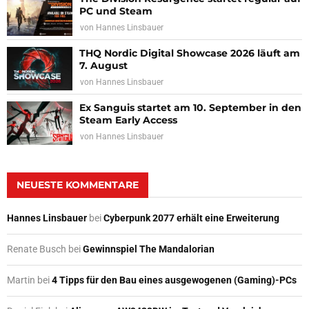
PC und Steam
von
Hannes Linsbauer
THQ Nordic Digital Showcase 2026 läuft am
7. August
von
Hannes Linsbauer
Ex Sanguis startet am 10. September in den
Steam Early Access
von
Hannes Linsbauer
NEUESTE KOMMENTARE
Hannes Linsbauer
bei
Cyberpunk 2077 erhält eine Erweiterung
Renate Busch
bei
Gewinnspiel The Mandalorian
Martin
bei
4 Tipps für den Bau eines ausgewogenen (Gaming)-PCs