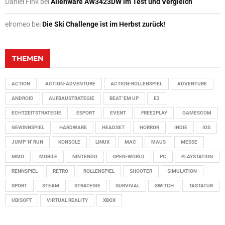
Daniel Fink
bei
Alienware AW3423DW im Test und Vergleich
elromeo
bei
Die Ski Challenge ist im Herbst zurück!
THEMEN
ACTION
ACTION-ADVENTURE
ACTION-ROLLENSPIEL
ADVENTURE
ANDROID
AUFBAUSTRATEGIE
BEAT 'EM UP
E3
ECHTZEITSTRATEGIE
ESPORT
EVENT
FREE2PLAY
GAMESCOM
GEWINNSPIEL
HARDWARE
HEADSET
HORROR
INDIE
IOS
JUMP 'N' RUN
KONSOLE
LINUX
MAC
MAUS
MESSE
MMO
MOBILE
NINTENDO
OPEN-WORLD
PC
PLAYSTATION
RENNSPIEL
RETRO
ROLLENSPIEL
SHOOTER
SIMULATION
SPORT
STEAM
STRATEGIE
SURVIVAL
SWITCH
TASTATUR
UBISOFT
VIRTUAL REALITY
XBOX