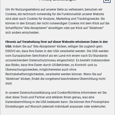
Um Ihr Nutzungserlebnis auf unserer Seite zu verbessern, benutzen wir
Cookies, die technisch notwendig für die Funktionalität unserer Website
sind aber auch Cookies für Analyse-, Marketing und Trackingzwecke. Sie
können in den Einsatz der nicht notwendigen Cookies mit dem Klick auf die
Schaltfläche
"
Alle Akzeptieren
"
einwilligen oder per Klick auf
"
Ablehnen
"
sich anders entscheiden.
Hinweis auf Verarbeitung Ihrer auf dieser Webseite erhobenen Daten in den
USA:
Indem Sie auf "Alle Akzeptieren" klicken, willigen Sie zugleich gem.
ÜBER UNS
DSGVO ein, dass Ihre Daten in den USA verarbeitet werden. Die USA werden
vom Europäischen Gerichtshof als ein Land mit einem nach EU-Standards
VON GAMERN, FÜR GAMER! Gamers.at ist das älteste Online-
unzureichendem Datenschutzniveau eingeschätzt. Es besteht insbesondere
Spielemagazin Österreichs und bringt täglich aktuelle News,
das Risiko, dass Ihre Daten durch US-Behörden, zu Kontroll- und zu
Reviews und Videos zu PC- und Konsolenspielen, Gaming-
Überwachungszwecken, möglicherweise auch ohne
Hardware und aus der Welt des e-Sport's.
Rechtsbehelfsmöglichkeiten, verarbeitet werden können. Wenn Sie auf
"Ablehnen" klicken, findet die vorgehend beschriebene Übermittlung nicht
Schreib uns:
redaktion@gamers.at
statt.
In unserer Datenschutzerklärung und Cookie-Richtlinie informieren wir Sie
über diese Tools und Partner und erklären Ihnen genau, was eine
FOLGE UNS
Datenübermittlung in die USA bedeuten kann. Sie können Ihre Privatsphäre-
Einstellungen auf Wunsch jederzeit individuell anpassen oder widerrufen.