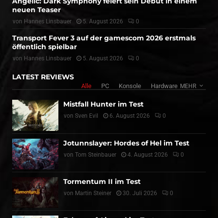
Angelic: Dark Symphony feiert sein Debüt in einem
neuen Teaser
von
Hannes Linsbauer
5. August 2026
0
Transport Fever 3 auf der gamescom 2026 erstmals
öffentlich spielbar
von
Hannes Linsbauer
5. August 2026
0
LATEST REVIEWS
Alle
PC
Konsole
Hardware
MEHR
Mistfall Hunter im Test
von
Sven Evil
6. August 2026
0
Jotunnslayer: Hordes of Hel im Test
von
Tom Steinbauer
4. August 2026
0
Tormentum II im Test
von
Martin Steiner
30. Juli 2026
0