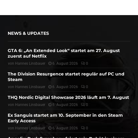
NEWS & UPDATES
GTA 6: „An Extended Look“ startet am 27. August
zuerst auf Netflix
von
Hannes Linsbauer
6. August 2026
0
The Division Resurgence startet regulär auf PC und
Steam
von
Hannes Linsbauer
6. August 2026
0
THQ Nordic Digital Showcase 2026 läuft am 7. August
von
Hannes Linsbauer
6. August 2026
0
Ex Sanguis startet am 10. September in den Steam
Early Access
von
Hannes Linsbauer
6. August 2026
0