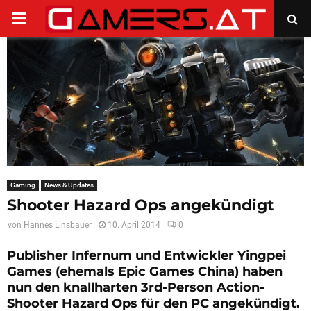
PRIMARY
MENU
Gaming
News & Updates
Shooter Hazard Ops angekündigt
von
Hannes Linsbauer
10. April 2014
0
Publisher Infernum und Entwickler Yingpei
Games (ehemals Epic Games China) haben
nun den knallharten 3rd-Person Action-
Shooter
Hazard Ops
für den PC angekündigt.