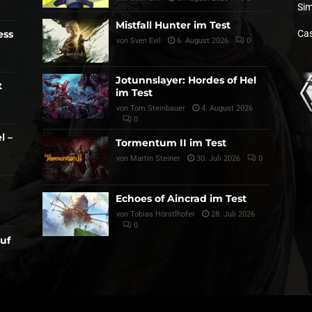
Sim
Mistfall Hunter im Test
ess
Cas
von
Sven Evil
6. August 2026
0
Jotunnslayer: Hordes of Hel
t
im Test
von
Tom Steinbauer
4. August 2026
0
l –
Tormentum II im Test
von
Martin Steiner
30. Juli 2026
0
Echoes of Aincrad im Test
von
Tobias Hörstlhofer
28. Juli 2026
0
auf