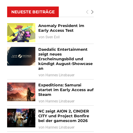
NEUESTE BEITRÄGE
Anomaly President im
Early Access Test
von
Sven Evil
Daedalic Entertainment
zeigt neues
Erscheinungsbild und
kündigt August-Showcase
an
von
Hannes Linsbauer
Expeditions: Samurai
startet im Early Access auf
Steam
von
Hannes Linsbauer
NC zeigt AION 2, CINDER
CITY und Project Bonfire
bei der gamescom 2026
von
Hannes Linsbauer