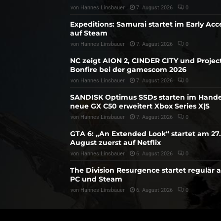
von
Hannes Linsbauer
7. August 2026
0
Expeditions: Samurai startet im Early Acc
auf Steam
von
Hannes Linsbauer
7. August 2026
0
NC zeigt AION 2, CINDER CITY und Projec
Bonfire bei der gamescom 2026
von
Hannes Linsbauer
7. August 2026
0
SANDISK Optimus SSDs starten im Hande
neue GX C50 erweitert Xbox Series X|S
von
Hannes Linsbauer
7. August 2026
0
GTA 6: „An Extended Look“ startet am 27.
August zuerst auf Netflix
von
Hannes Linsbauer
6. August 2026
0
The Division Resurgence startet regulär 
PC und Steam
von
Hannes Linsbauer
6. August 2026
0