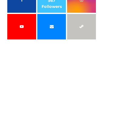
567
Followers