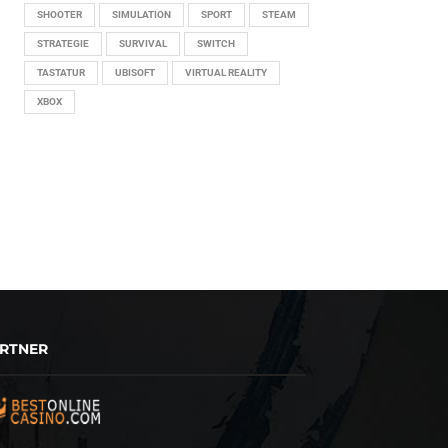
SHOOTER
SIMULATION
SPORT
STEAM
STRATEGIE
SURVIVAL
SWITCH
TASTATUR
UBISOFT
VIRTUAL REALITY
XBOX
RTNER