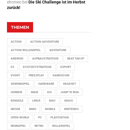
elromeo
bei
Die Ski Challenge ist im Herbst
zurück!
THEMEN
ACTION
ACTION-ADVENTURE
ACTION-ROLLENSPIEL
ADVENTURE
ANDROID
AUFBAUSTRATEGIE
BEAT 'EM UP
E3
ECHTZEITSTRATEGIE
ESPORT
EVENT
FREE2PLAY
GAMESCOM
GEWINNSPIEL
HARDWARE
HEADSET
HORROR
INDIE
IOS
JUMP 'N' RUN
KONSOLE
LINUX
MAC
MAUS
MESSE
MMO
MOBILE
NINTENDO
OPEN-WORLD
PC
PLAYSTATION
RENNSPIEL
RETRO
ROLLENSPIEL