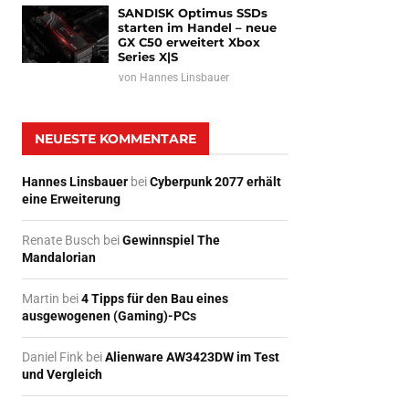
SANDISK Optimus SSDs
starten im Handel – neue
GX C50 erweitert Xbox
Series X|S
von
Hannes Linsbauer
NEUESTE KOMMENTARE
Hannes Linsbauer
bei
Cyberpunk 2077 erhält
eine Erweiterung
Renate Busch
bei
Gewinnspiel The
Mandalorian
Martin
bei
4 Tipps für den Bau eines
ausgewogenen (Gaming)-PCs
Daniel Fink
bei
Alienware AW3423DW im Test
und Vergleich