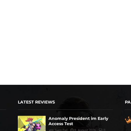
LATEST REVIEWS
PA
Anomaly President im Early
Access Test
von
Sven Evil
8. August 2026
0