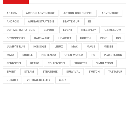
ACTION
ACTION-ADVENTURE
ACTION-ROLLENSPIEL
ADVENTURE
ANDROID
AUFBAUSTRATEGIE
BEAT 'EM UP
E3
ECHTZEITSTRATEGIE
ESPORT
EVENT
FREE2PLAY
GAMESCOM
GEWINNSPIEL
HARDWARE
HEADSET
HORROR
INDIE
IOS
JUMP 'N' RUN
KONSOLE
LINUX
MAC
MAUS
MESSE
MMO
MOBILE
NINTENDO
OPEN-WORLD
PC
PLAYSTATION
RENNSPIEL
RETRO
ROLLENSPIEL
SHOOTER
SIMULATION
SPORT
STEAM
STRATEGIE
SURVIVAL
SWITCH
TASTATUR
UBISOFT
VIRTUAL REALITY
XBOX