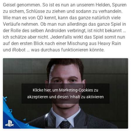
Geisel genommen. So ist es nun an unserem Helden, Spuren
zu sichern, Schlüsse zu ziehen und sodann zu verhandeln.
Wie man es von QD kennt, kann das ganze natürlich viele
Verläufe nehmen. Ob man nun allerdings das ganze Spiel in
der Rolle des selben Androiden verbringt, ist nicht bekannt …
ich schätze aber nicht. Jedenfalls wirkt das Spiel somit nun
auf den ersten Blick nach einer Mischung aus Heavy Rain
und iRobot … was durchaus funktionieren könnte.
Klicke hier, um Marketing-Cookies zu
akzeptieren und diesen Inhalt zu aktivieren