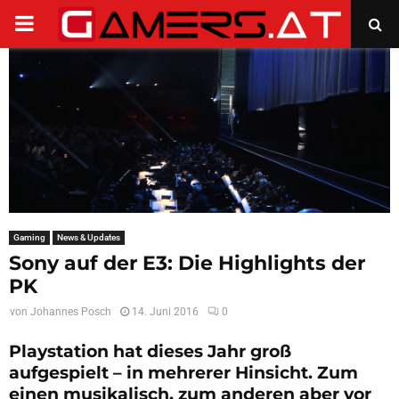
PRIMARY
MENU
Gaming
News & Updates
Sony auf der E3: Die Highlights der
PK
von
Johannes Posch
14. Juni 2016
0
Playstation hat dieses Jahr groß
aufgespielt – in mehrerer Hinsicht. Zum
einen musikalisch, zum anderen aber vor