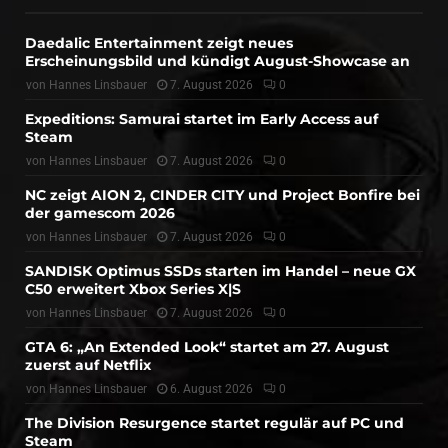
Daedalic Entertainment zeigt neues
Erscheinungsbild und kündigt August-Showcase an
von
Hannes Linsbauer
7. August 2026
0
Expeditions: Samurai startet im Early Access auf
Steam
von
Hannes Linsbauer
7. August 2026
0
NC zeigt AION 2, CINDER CITY und Project Bonfire bei
der gamescom 2026
von
Hannes Linsbauer
7. August 2026
0
SANDISK Optimus SSDs starten im Handel – neue GX
C50 erweitert Xbox Series X|S
von
Hannes Linsbauer
7. August 2026
0
GTA 6: „An Extended Look“ startet am 27. August
zuerst auf Netflix
von
Hannes Linsbauer
6. August 2026
0
The Division Resurgence startet regulär auf PC und
Steam