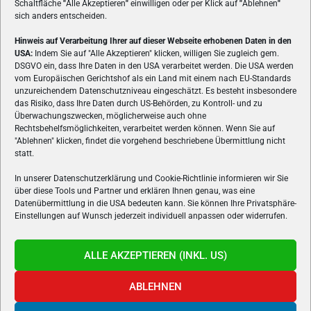
Schaltfläche
"
Alle Akzeptieren
"
einwilligen oder per Klick auf
"
Ablehnen
"
sich anders entscheiden.
Hinweis auf Verarbeitung Ihrer auf dieser Webseite erhobenen Daten in den
USA:
Indem Sie auf "Alle Akzeptieren" klicken, willigen Sie zugleich gem.
ÜBER UNS
DSGVO ein, dass Ihre Daten in den USA verarbeitet werden. Die USA werden
vom Europäischen Gerichtshof als ein Land mit einem nach EU-Standards
VON GAMERN, FÜR GAMER! Gamers.at ist das älteste Online-
unzureichendem Datenschutzniveau eingeschätzt. Es besteht insbesondere
Spielemagazin Österreichs und bringt täglich aktuelle News,
das Risiko, dass Ihre Daten durch US-Behörden, zu Kontroll- und zu
Reviews und Videos zu PC- und Konsolenspielen, Gaming-
Überwachungszwecken, möglicherweise auch ohne
Rechtsbehelfsmöglichkeiten, verarbeitet werden können. Wenn Sie auf
Hardware und aus der Welt des e-Sport's.
"Ablehnen" klicken, findet die vorgehend beschriebene Übermittlung nicht
statt.
Schreib uns:
redaktion@gamers.at
In unserer Datenschutzerklärung und Cookie-Richtlinie informieren wir Sie
über diese Tools und Partner und erklären Ihnen genau, was eine
FOLGE UNS
Datenübermittlung in die USA bedeuten kann. Sie können Ihre Privatsphäre-
Einstellungen auf Wunsch jederzeit individuell anpassen oder widerrufen.
ALLE AKZEPTIEREN (INKL. US)
ABLEHNEN