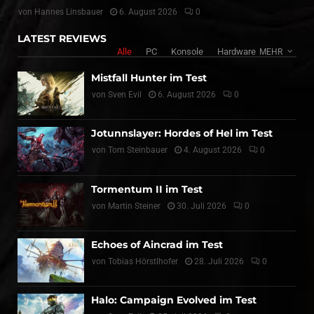
von
Hannes Linsbauer
6. August 2026
0
LATEST REVIEWS
Alle
PC
Konsole
Hardware
MEHR
Mistfall Hunter im Test
von
Sven Evil
6. August 2026
0
Jotunnslayer: Hordes of Hel im Test
von
Tom Steinbauer
4. August 2026
0
Tormentum II im Test
von
Martin Steiner
30. Juli 2026
0
Echoes of Aincrad im Test
von
Tobias Hörstlhofer
28. Juli 2026
0
Halo: Campaign Evolved im Test