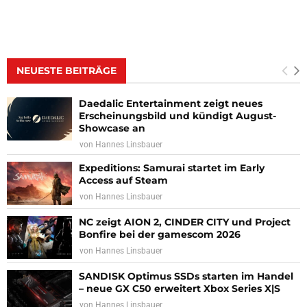
NEUESTE BEITRÄGE
Daedalic Entertainment zeigt neues
Erscheinungsbild und kündigt August-
Showcase an
von
Hannes Linsbauer
Expeditions: Samurai startet im Early
Access auf Steam
von
Hannes Linsbauer
NC zeigt AION 2, CINDER CITY und Project
Bonfire bei der gamescom 2026
von
Hannes Linsbauer
SANDISK Optimus SSDs starten im Handel
– neue GX C50 erweitert Xbox Series X|S
von
Hannes Linsbauer