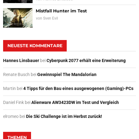
Mistfall Hunter im Test
von
Sven Evil
NEUESTE KOMMENTARE
Hannes Linsbauer
bei
Cyberpunk 2077 erhält eine Erweiterung
Renate Busch
bei
Gewinnspiel The Mandalorian
Martin
bei
4 Tipps für den Bau eines ausgewogenen (Gaming)-PCs
Daniel Fink
bei
Alienware AW3423DW im Test und Vergleich
elromeo
bei
Die Ski Challenge ist im Herbst zurück!
THEMEN