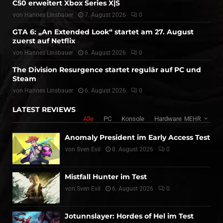
C50 erweitert Xbox Series X|S
von
Hannes Linsbauer
7. August 2026
0
GTA 6: „An Extended Look“ startet am 27. August
zuerst auf Netflix
von
Hannes Linsbauer
6. August 2026
0
The Division Resurgence startet regulär auf PC und
Steam
von
Hannes Linsbauer
6. August 2026
0
LATEST REVIEWS
Alle
PC
Konsole
Hardware
MEHR
Anomaly President im Early Access Test
von
Sven Evil
8. August 2026
0
Mistfall Hunter im Test
von
Sven Evil
6. August 2026
0
Jotunnslayer: Hordes of Hel im Test