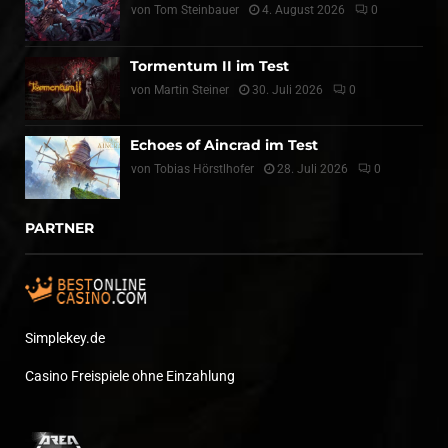
von
Tom Steinbauer
4. August 2026
0
Tormentum II im Test
von
Martin Steiner
30. Juli 2026
0
Echoes of Aincrad im Test
von
Tobias Hörstlhofer
28. Juli 2026
0
PARTNER
Simplekey.de
Casino Freispiele ohne Einzahlung