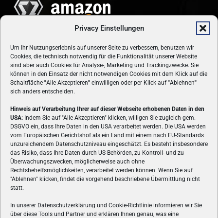
Privacy Einstellungen
Um Ihr Nutzungserlebnis auf unserer Seite zu verbessern, benutzen wir
Cookies, die technisch notwendig für die Funktionalität unserer Website
sind aber auch Cookies für Analyse-, Marketing und Trackingzwecke. Sie
können in den Einsatz der nicht notwendigen Cookies mit dem Klick auf die
Schaltfläche
"
Alle Akzeptieren
"
einwilligen oder per Klick auf
"
Ablehnen
"
sich anders entscheiden.
Hinweis auf Verarbeitung Ihrer auf dieser Webseite erhobenen Daten in den
USA:
Indem Sie auf "Alle Akzeptieren" klicken, willigen Sie zugleich gem.
ÜBER UNS
DSGVO ein, dass Ihre Daten in den USA verarbeitet werden. Die USA werden
vom Europäischen Gerichtshof als ein Land mit einem nach EU-Standards
VON GAMERN, FÜR GAMER! Gamers.at ist das älteste Online-
unzureichendem Datenschutzniveau eingeschätzt. Es besteht insbesondere
Spielemagazin Österreichs und bringt täglich aktuelle News,
das Risiko, dass Ihre Daten durch US-Behörden, zu Kontroll- und zu
Reviews und Videos zu PC- und Konsolenspielen, Gaming-
Überwachungszwecken, möglicherweise auch ohne
Rechtsbehelfsmöglichkeiten, verarbeitet werden können. Wenn Sie auf
Hardware und aus der Welt des e-Sport's.
"Ablehnen" klicken, findet die vorgehend beschriebene Übermittlung nicht
statt.
Schreib uns:
redaktion@gamers.at
In unserer Datenschutzerklärung und Cookie-Richtlinie informieren wir Sie
über diese Tools und Partner und erklären Ihnen genau, was eine
FOLGE UNS