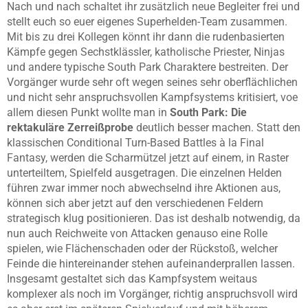
Nach und nach schaltet ihr zusätzlich neue Begleiter frei und
stellt euch so euer eigenes Superhelden-Team zusammen.
Mit bis zu drei Kollegen könnt ihr dann die rudenbasierten
Kämpfe gegen Sechstklässler, katholische Priester, Ninjas
und andere typische South Park Charaktere bestreiten. Der
Vorgänger wurde sehr oft wegen seines sehr oberflächlichen
und nicht sehr anspruchsvollen Kampfsystems kritisiert, voe
allem diesen Punkt wollte man in
South Park: Die
rektakuläre Zerreißprobe
deutlich besser machen. Statt den
klassischen Conditional Turn-Based Battles à la Final
Fantasy, werden die Scharmützel jetzt auf einem, in Raster
unterteiltem, Spielfeld ausgetragen. Die einzelnen Helden
führen zwar immer noch abwechselnd ihre Aktionen aus,
können sich aber jetzt auf den verschiedenen Feldern
strategisch klug positionieren. Das ist deshalb notwendig, da
nun auch Reichweite von Attacken genauso eine Rolle
spielen, wie Flächenschaden oder der Rückstoß, welcher
Feinde die hintereinander stehen aufeinanderprallen lassen.
Insgesamt gestaltet sich das Kampfsystem weitaus
komplexer als noch im Vorgänger, richtig anspruchsvoll wird