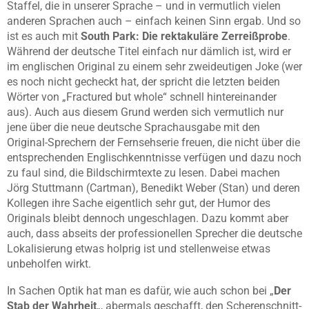
Staffel, die in unserer Sprache – und in vermutlich vielen
anderen Sprachen auch – einfach keinen Sinn ergab. Und so
ist es auch mit
South Park: Die rektakuläre Zerreißprobe
.
Während der deutsche Titel einfach nur dämlich ist, wird er
im englischen Original zu einem sehr zweideutigen Joke (wer
es noch nicht gecheckt hat, der spricht die letzten beiden
Wörter von „Fractured but whole“ schnell hintereinander
aus). Auch aus diesem Grund werden sich vermutlich nur
jene über die neue deutsche Sprachausgabe mit den
Original-Sprechern der Fernsehserie freuen, die nicht über die
entsprechenden Englischkenntnisse verfügen und dazu noch
zu faul sind, die Bildschirmtexte zu lesen. Dabei machen
Jörg Stuttmann (Cartman), Benedikt Weber (Stan) und deren
Kollegen ihre Sache eigentlich sehr gut, der Humor des
Originals bleibt dennoch ungeschlagen. Dazu kommt aber
auch, dass abseits der professionellen Sprecher die deutsche
Lokalisierung etwas holprig ist und stellenweise etwas
unbeholfen wirkt.
In Sachen Optik hat man es dafür, wie auch schon bei „
Der
Stab der Wahrheit
„, abermals geschafft, den Scherenschnitt-