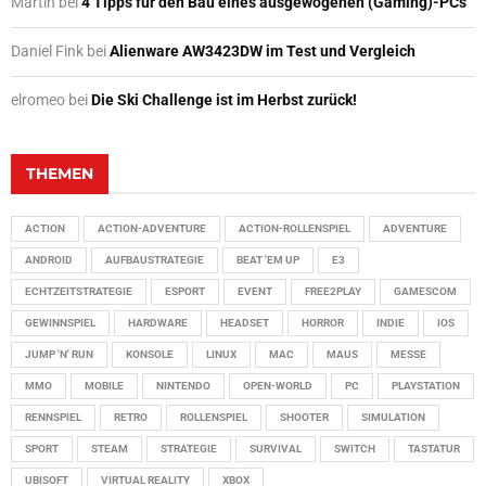
Martin
bei
4 Tipps für den Bau eines ausgewogenen (Gaming)-PCs
Daniel Fink
bei
Alienware AW3423DW im Test und Vergleich
elromeo
bei
Die Ski Challenge ist im Herbst zurück!
THEMEN
ACTION
ACTION-ADVENTURE
ACTION-ROLLENSPIEL
ADVENTURE
ANDROID
AUFBAUSTRATEGIE
BEAT 'EM UP
E3
ECHTZEITSTRATEGIE
ESPORT
EVENT
FREE2PLAY
GAMESCOM
GEWINNSPIEL
HARDWARE
HEADSET
HORROR
INDIE
IOS
JUMP 'N' RUN
KONSOLE
LINUX
MAC
MAUS
MESSE
MMO
MOBILE
NINTENDO
OPEN-WORLD
PC
PLAYSTATION
RENNSPIEL
RETRO
ROLLENSPIEL
SHOOTER
SIMULATION
SPORT
STEAM
STRATEGIE
SURVIVAL
SWITCH
TASTATUR
UBISOFT
VIRTUAL REALITY
XBOX