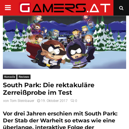
PRIMARY
MENU
Konsole
Reviews
South Park: Die rektakuläre
Zerreißprobe im Test
von
Tom Steinbauer
19. Oktober 2017
0
Vor drei Jahren erschien mit South Park:
Der Stab der Warheit so etwas wie eine
überlange, interaktive Folge der