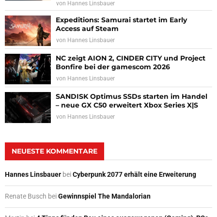
von
Hannes Linsbauer
Expeditions: Samurai startet im Early
Access auf Steam
von
Hannes Linsbauer
NC zeigt AION 2, CINDER CITY und Project
Bonfire bei der gamescom 2026
von
Hannes Linsbauer
SANDISK Optimus SSDs starten im Handel
– neue GX C50 erweitert Xbox Series X|S
von
Hannes Linsbauer
NEUESTE KOMMENTARE
Hannes Linsbauer
bei
Cyberpunk 2077 erhält eine Erweiterung
Renate Busch
bei
Gewinnspiel The Mandalorian