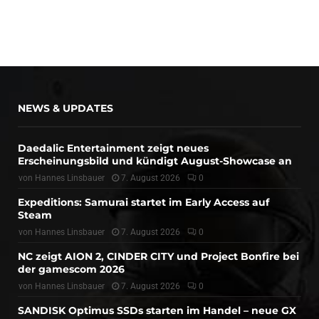
NEWS & UPDATES
Daedalic Entertainment zeigt neues
Erscheinungsbild und kündigt August-Showcase an
von
Hannes Linsbauer
7. August 2026
0
Expeditions: Samurai startet im Early Access auf
Steam
von
Hannes Linsbauer
7. August 2026
0
NC zeigt AION 2, CINDER CITY und Project Bonfire bei
der gamescom 2026
von
Hannes Linsbauer
7. August 2026
0
SANDISK Optimus SSDs starten im Handel – neue GX