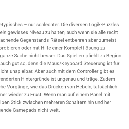
e
typisches – nur schlechter. Die diversen Logik-Puzzles
 ein gewisses Niveau zu halten, auch wenn sie alle recht
smachende Gegenstands-Rätsel entbehren aber zumeist
probieren oder mit Hilfe einer Komplettlösung zu
ganze Sache nicht besser. Das Spiel empfiehlt zu Beginn
 auch gut so, denn die Maus/Keyboard Steuerung ist für
ht unspielbar. Aber auch mit dem Controller gibt es
renderten Hintergründe ist ungenau und träge. Zudem
che Vorgänge, wie das Drücken von Hebeln, tatsächlich
mer wieder zu Frust. Wenn man auf einem Panel mit
lben Stick zwischen mehreren Schaltern hin und her
egende Gamepads nicht weit.