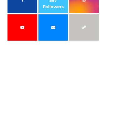
567
Followers