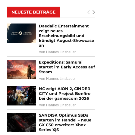
NEUESTE BEITRÄGE
Daedalic Entertainment
zeigt neues
Erscheinungsbild und
kündigt August-Showcase
an
von
Hannes Linsbauer
Expeditions: Samurai
startet im Early Access auf
Steam
von
Hannes Linsbauer
NC zeigt AION 2, CINDER
CITY und Project Bonfire
bei der gamescom 2026
von
Hannes Linsbauer
SANDISK Optimus SSDs
starten im Handel – neue
GX C50 erweitert Xbox
Series X|S