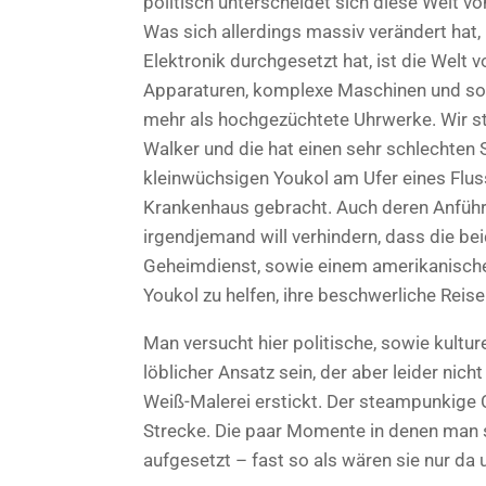
politisch unterscheidet sich diese Welt vo
Was sich allerdings massiv verändert hat, 
Elektronik durchgesetzt hat, ist die Welt 
Apparaturen, komplexe Maschinen und sog
mehr als hochgezüchtete Uhrwerke. Wir s
Walker und die hat einen sehr schlechten 
kleinwüchsigen Youkol am Ufer eines Flus
Krankenhaus gebracht. Auch deren Anführer
irgendjemand will verhindern, dass die b
Geheimdienst, sowie einem amerikanischen
Youkol zu helfen, ihre beschwerliche Reis
Man versucht hier politische, sowie kultu
löblicher Ansatz sein, der aber leider nic
Weiß-Malerei erstickt. Der steampunkige 
Strecke. Die paar Momente in denen man sic
aufgesetzt – fast so als wären sie nur da 