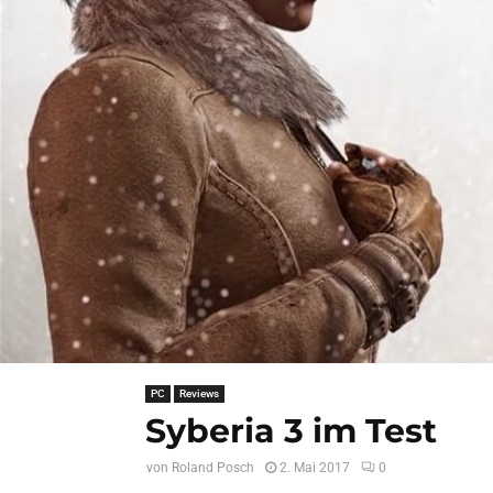
PC
Reviews
Syberia 3 im Test
von
Roland Posch
2. Mai 2017
0