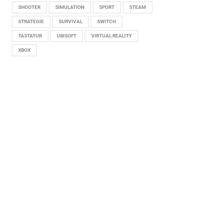
SHOOTER
SIMULATION
SPORT
STEAM
STRATEGIE
SURVIVAL
SWITCH
TASTATUR
UBISOFT
VIRTUAL REALITY
XBOX