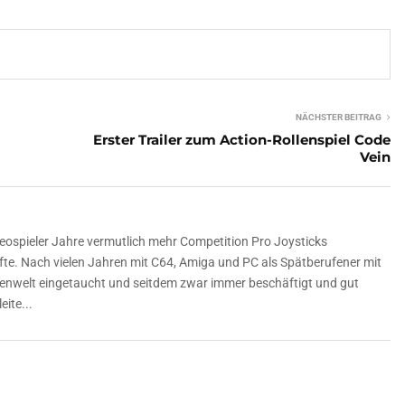
NÄCHSTER BEITRAG
Erster Trailer zum Action-Rollenspiel Code
Vein
deospieler Jahre vermutlich mehr Competition Pro Joysticks
te. Nach vielen Jahren mit C64, Amiga und PC als Spätberufener mit
olenwelt eingetaucht und seitdem zwar immer beschäftigt und gut
eite...