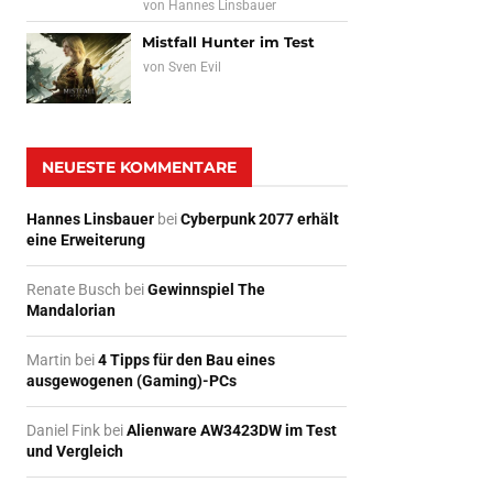
von
Hannes Linsbauer
Mistfall Hunter im Test
von
Sven Evil
NEUESTE KOMMENTARE
Hannes Linsbauer
bei
Cyberpunk 2077 erhält
eine Erweiterung
Renate Busch
bei
Gewinnspiel The
Mandalorian
Martin
bei
4 Tipps für den Bau eines
ausgewogenen (Gaming)-PCs
Daniel Fink
bei
Alienware AW3423DW im Test
und Vergleich