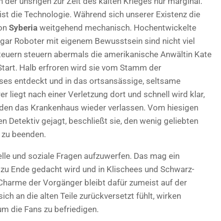
n der unsrigen zur Zeit des kalten Krieges nur marginal.
ist die Technologie. Während sich unserer Existenz die
von
Syberia
weitgehend mechanisch. Hochentwickelte
ar Roboter mit eigenem Bewusstsein sind nicht viel
teuern steuern abermals die amerikanische Anwältin Kate
Start. Halb erfroren wird sie vom Stamm der
ses entdeckt und in das ortsansässige, seltsame
 liegt nach einer Verletzung dort und schnell wird klar,
eiden das Krankenhaus wieder verlassen. Vom hiesigen
 Detektiv gejagt, beschließt sie, den wenig geliebten
e zu beenden.
relle und soziale Fragen aufzuwerfen. Das mag ein
ht zu Ende gedacht wird und in Klischees und Schwarz-
Charme der Vorgänger bleibt dafür zumeist auf der
h an die alten Teile zurückversetzt fühlt, wirken
um die Fans zu befriedigen.