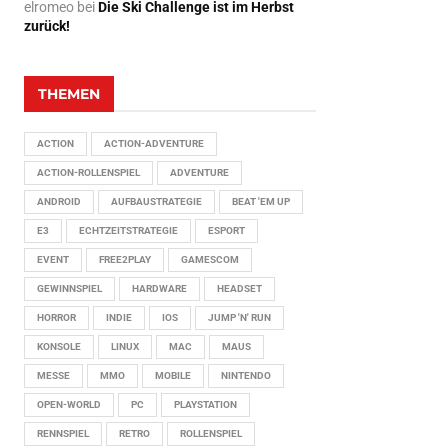
elromeo
bei
Die Ski Challenge ist im Herbst
zurück!
THEMEN
ACTION
ACTION-ADVENTURE
ACTION-ROLLENSPIEL
ADVENTURE
ANDROID
AUFBAUSTRATEGIE
BEAT 'EM UP
E3
ECHTZEITSTRATEGIE
ESPORT
EVENT
FREE2PLAY
GAMESCOM
GEWINNSPIEL
HARDWARE
HEADSET
HORROR
INDIE
IOS
JUMP 'N' RUN
KONSOLE
LINUX
MAC
MAUS
MESSE
MMO
MOBILE
NINTENDO
OPEN-WORLD
PC
PLAYSTATION
RENNSPIEL
RETRO
ROLLENSPIEL