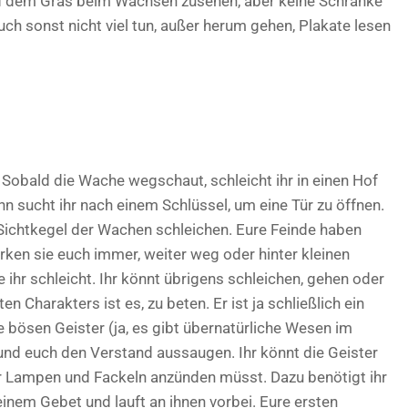
d dem Gras beim Wachsen zusehen, aber keine Schränke
ch sonst nicht viel tun, außer herum gehen, Plakate lesen
t. Sobald die Wache wegschaut, schleicht ihr in einen Hof
nn sucht ihr nach einem Schlüssel, um eine Tür zu öffnen.
Sichtkegel der Wachen schleichen. Eure Feinde haben
ken sie euch immer, weiter weg oder hinter kleinen
 ihr schleicht. Ihr könnt übrigens schleichen, gehen oder
n Charakters ist es, zu beten. Er ist ja schließlich ein
e bösen Geister (ja, es gibt übernatürliche Wesen im
n und euch den Verstand aussaugen. Ihr könnt die Geister
ihr Lampen und Fackeln anzünden müsst. Dazu benötigt ihr
einem Gebet und lauft an ihnen vorbei. Eure ersten