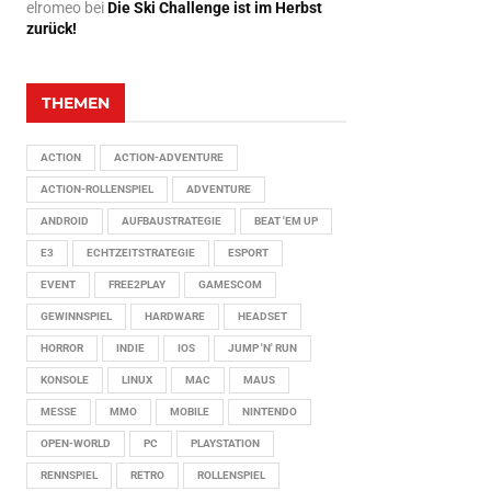
elromeo
bei
Die Ski Challenge ist im Herbst
zurück!
THEMEN
ACTION
ACTION-ADVENTURE
ACTION-ROLLENSPIEL
ADVENTURE
ANDROID
AUFBAUSTRATEGIE
BEAT 'EM UP
E3
ECHTZEITSTRATEGIE
ESPORT
EVENT
FREE2PLAY
GAMESCOM
GEWINNSPIEL
HARDWARE
HEADSET
HORROR
INDIE
IOS
JUMP 'N' RUN
KONSOLE
LINUX
MAC
MAUS
MESSE
MMO
MOBILE
NINTENDO
OPEN-WORLD
PC
PLAYSTATION
RENNSPIEL
RETRO
ROLLENSPIEL