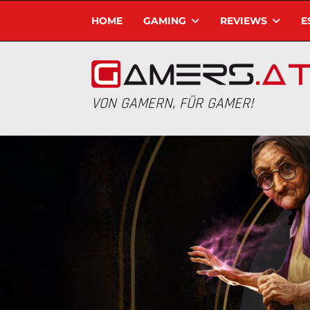
HOME
GAMING
REVIEWS
E
VON GAMERN, FÜR GAMER!