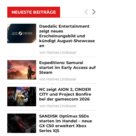
NEUESTE BEITRÄGE
Daedalic Entertainment
zeigt neues
Erscheinungsbild und
kündigt August-Showcase
an
von
Hannes Linsbauer
Expeditions: Samurai
startet im Early Access auf
Steam
von
Hannes Linsbauer
NC zeigt AION 2, CINDER
CITY und Project Bonfire
bei der gamescom 2026
von
Hannes Linsbauer
SANDISK Optimus SSDs
starten im Handel – neue
GX C50 erweitert Xbox
Series X|S