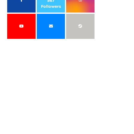
567
Followers