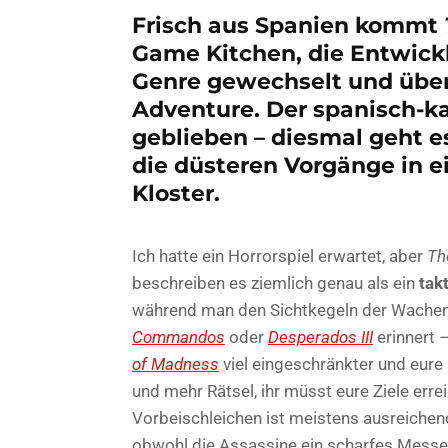
Frisch aus Spanien kommt
Game Kitchen, die Entwick
Genre gewechselt und über
Adventure. Der spanisch-ka
geblieben – diesmal geht 
die düsteren Vorgänge in 
Kloster.
Ich hatte ein Horrorspiel erwartet, aber
Th
beschreiben es ziemlich genau als ein
takt
während man den Sichtkegeln der Wachen
Commandos
oder
Desperados III
erinnert –
of Madness
viel eingeschränkter und eure
und mehr Rätsel, ihr müsst eure Ziele errei
Vorbeischleichen ist meistens ausreichend
obwohl die Assassine ein scharfes Messe