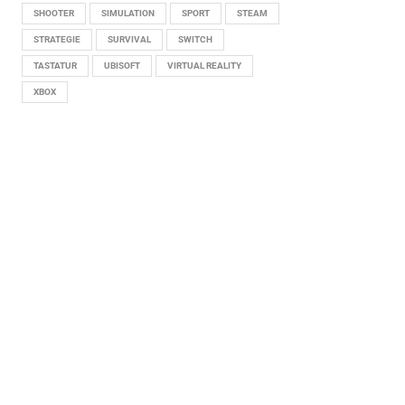
SHOOTER
SIMULATION
SPORT
STEAM
STRATEGIE
SURVIVAL
SWITCH
TASTATUR
UBISOFT
VIRTUAL REALITY
XBOX