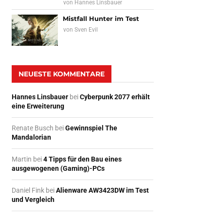
von
Hannes Linsbauer
Mistfall Hunter im Test
von
Sven Evil
NEUESTE KOMMENTARE
Hannes Linsbauer
bei
Cyberpunk 2077 erhält
eine Erweiterung
Renate Busch
bei
Gewinnspiel The
Mandalorian
Martin
bei
4 Tipps für den Bau eines
ausgewogenen (Gaming)-PCs
Daniel Fink
bei
Alienware AW3423DW im Test
und Vergleich