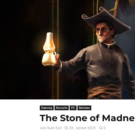
Gaming
Konsole
PC
Reviews
The Stone of Madne
von
Sven Evil
28. Jänner 2025
0