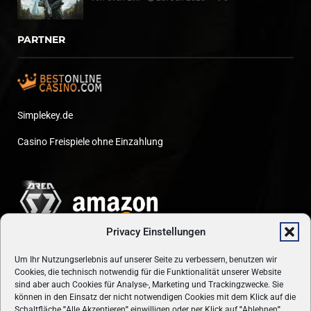
PARTNER
Simplekey.de
Casino Freispiele ohne Einzahlung
Privacy Einstellungen
Um Ihr Nutzungserlebnis auf unserer Seite zu verbessern, benutzen wir
Cookies, die technisch notwendig für die Funktionalität unserer Website
sind aber auch Cookies für Analyse-, Marketing und Trackingzwecke. Sie
können in den Einsatz der nicht notwendigen Cookies mit dem Klick auf die
Schaltfläche
"
Alle Akzeptieren
"
einwilligen oder per Klick auf
"
Ablehnen
"