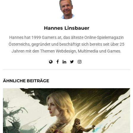
Hannes Linsbauer
Hannes hat 1999 Gamers.at, das älteste Online-Spielemagazin
Österreichs, gegründet und beschäftigt sich bereits seit über 25
Jahren mit den Themen Webdesign, Multimedia und Games.
ÄHNLICHE BEITRÄGE