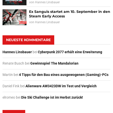
von
Hannes Linsbauer
Ex Sanguis startet am 10. September in den
Steam Early Access
von
Hannes Linsbauer
NEUESTE KOMMENTARE
Hannes Linsbauer
bei
Cyberpunk 2077 erhält eine Erweiterung
Renate Busch
bei
Gewinnspiel The Mandalorian
Martin
bei
4 Tipps für den Bau eines ausgewogenen (Gaming)-PCs
Daniel Fink
bei
Alienware AW3423DW im Test und Vergleich
elromeo
bei
Die Ski Challenge ist im Herbst zurück!