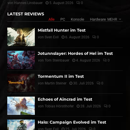
von
Hannes Linsbauer
5. August 2026
0
LATEST REVIEWS
Alle
PC
Konsole
Hardware
MEHR
Mistfall Hunter im Test
von
Sven Evil
6. August 2026
0
Jotunnslayer: Hordes of Hel im Test
von
Tom Steinbauer
4. August 2026
0
Tormentum II im Test
von
Martin Steiner
30. Juli 2026
0
Echoes of Aincrad im Test
von
Tobias Hörstlhofer
28. Juli 2026
0
Halo: Campaign Evolved im Test
von
Sven Evil
25. Juli 2026
0