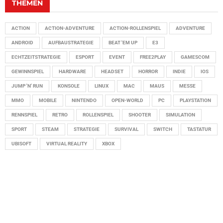
THEMEN
ACTION
ACTION-ADVENTURE
ACTION-ROLLENSPIEL
ADVENTURE
ANDROID
AUFBAUSTRATEGIE
BEAT 'EM UP
E3
ECHTZEITSTRATEGIE
ESPORT
EVENT
FREE2PLAY
GAMESCOM
GEWINNSPIEL
HARDWARE
HEADSET
HORROR
INDIE
IOS
JUMP 'N' RUN
KONSOLE
LINUX
MAC
MAUS
MESSE
MMO
MOBILE
NINTENDO
OPEN-WORLD
PC
PLAYSTATION
RENNSPIEL
RETRO
ROLLENSPIEL
SHOOTER
SIMULATION
SPORT
STEAM
STRATEGIE
SURVIVAL
SWITCH
TASTATUR
UBISOFT
VIRTUAL REALITY
XBOX