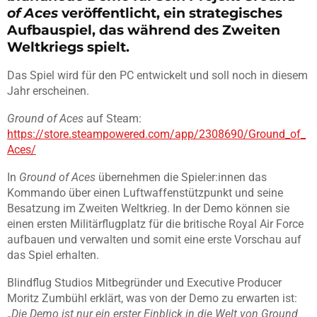
of Aces
veröffentlicht, ein strategisches
Aufbauspiel, das während des Zweiten
Weltkriegs spielt.
Das Spiel wird für den PC entwickelt und soll noch in diesem
Jahr erscheinen.
Ground of Aces
auf Steam:
https://store.steampowered.com/app/2308690/Ground_of_
Aces/
In
Ground of Aces
übernehmen die Spieler:innen das
Kommando über einen Luftwaffenstützpunkt und seine
Besatzung im Zweiten Weltkrieg. In der Demo können sie
einen ersten Militärflugplatz für die britische Royal Air Force
aufbauen und verwalten und somit eine erste Vorschau auf
das Spiel erhalten.
Blindflug Studios Mitbegründer und Executive Producer
Moritz Zumbühl erklärt, was von der Demo zu erwarten ist:
„
Die Demo ist nur ein erster Einblick in die Welt von Ground