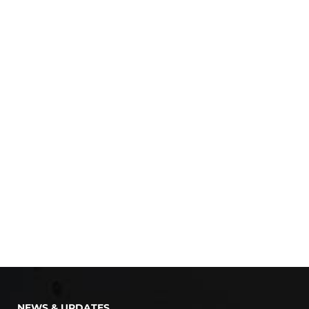
NEWS & UPDATES