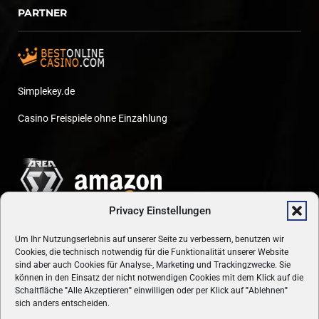
PARTNER
Simplekey.de
Casino Freispiele ohne Einzahlung
Privacy Einstellungen
Um Ihr Nutzungserlebnis auf unserer Seite zu verbessern, benutzen wir
Cookies, die technisch notwendig für die Funktionalität unserer Website
sind aber auch Cookies für Analyse-, Marketing und Trackingzwecke. Sie
können in den Einsatz der nicht notwendigen Cookies mit dem Klick auf die
Schaltfläche
"
Alle Akzeptieren
"
einwilligen oder per Klick auf
"
Ablehnen
"
sich anders entscheiden.