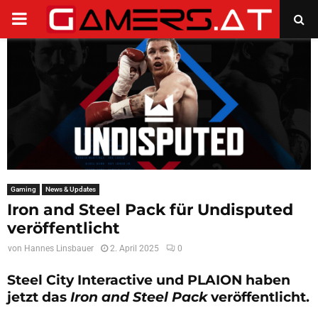
PRIMARY
MENU
Gaming
News & Updates
Iron and Steel Pack für Undisputed
veröffentlicht
von
Hannes Linsbauer
2. April 2025
0
Steel City Interactive und PLAION haben
jetzt das
Iron and Steel Pack
veröffentlicht.