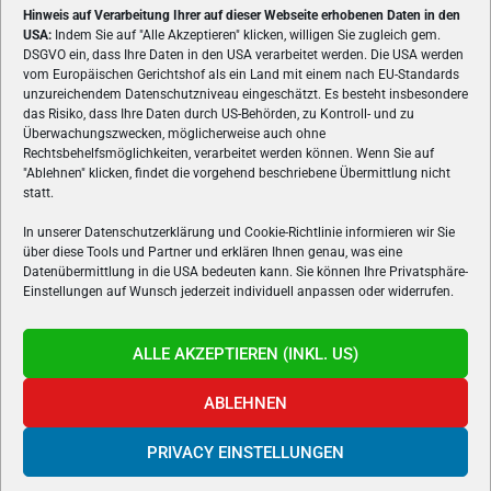
Hinweis auf Verarbeitung Ihrer auf dieser Webseite erhobenen Daten in den
USA:
Indem Sie auf "Alle Akzeptieren" klicken, willigen Sie zugleich gem.
ÜBER UNS
DSGVO ein, dass Ihre Daten in den USA verarbeitet werden. Die USA werden
vom Europäischen Gerichtshof als ein Land mit einem nach EU-Standards
VON GAMERN, FÜR GAMER! Gamers.at ist das älteste Online-
unzureichendem Datenschutzniveau eingeschätzt. Es besteht insbesondere
Spielemagazin Österreichs und bringt täglich aktuelle News,
das Risiko, dass Ihre Daten durch US-Behörden, zu Kontroll- und zu
Reviews und Videos zu PC- und Konsolenspielen, Gaming-
Überwachungszwecken, möglicherweise auch ohne
Rechtsbehelfsmöglichkeiten, verarbeitet werden können. Wenn Sie auf
Hardware und aus der Welt des e-Sport's.
"Ablehnen" klicken, findet die vorgehend beschriebene Übermittlung nicht
statt.
Schreib uns:
redaktion@gamers.at
In unserer Datenschutzerklärung und Cookie-Richtlinie informieren wir Sie
über diese Tools und Partner und erklären Ihnen genau, was eine
FOLGE UNS
Datenübermittlung in die USA bedeuten kann. Sie können Ihre Privatsphäre-
Einstellungen auf Wunsch jederzeit individuell anpassen oder widerrufen.
ALLE AKZEPTIEREN (INKL. US)
ABLEHNEN
PRIVACY EINSTELLUNGEN
Gamers.at v6 © 1999-2024 All Rights Reserved -
Kontakt
|
Impressum
|