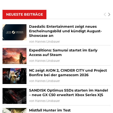
NEUESTE BEITRÄGE
Daedalic Entertainment zeigt neues
Erscheinungsbild und kündigt August-
Showcase an
von
Hannes Linsbauer
Expeditions: Samurai startet im Early
Access auf Steam
von
Hannes Linsbauer
NC zeigt AION 2, CINDER CITY und Project
Bonfire bei der gamescom 2026
von
Hannes Linsbauer
SANDISK Optimus SSDs starten im Handel
– neue GX C50 erweitert Xbox Series X|S
von
Hannes Linsbauer
Mistfall Hunter im Test