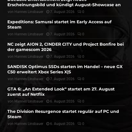
Erscheinungsbild und kündigt August-Showcase an
von
Hannes Linsbauer
7. August 2026
0
Expeditions: Samurai startet im Early Access auf
Steam
von
Hannes Linsbauer
7. August 2026
0
NC zeigt AION 2, CINDER CITY und Project Bonfire bei
der gamescom 2026
von
Hannes Linsbauer
7. August 2026
0
SANDISK Optimus SSDs starten im Handel – neue GX
C50 erweitert Xbox Series X|S
von
Hannes Linsbauer
7. August 2026
0
GTA 6: „An Extended Look“ startet am 27. August
zuerst auf Netflix
von
Hannes Linsbauer
6. August 2026
0
The Division Resurgence startet regulär auf PC und
Steam
von
Hannes Linsbauer
6. August 2026
0