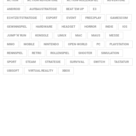
ACTION
ACTION-ADVENTURE
ACTION-ROLLENSPIEL
ADVENTURE
ANDROID
AUFBAUSTRATEGIE
BEAT 'EM UP
E3
ECHTZEITSTRATEGIE
ESPORT
EVENT
FREE2PLAY
GAMESCOM
GEWINNSPIEL
HARDWARE
HEADSET
HORROR
INDIE
IOS
JUMP 'N' RUN
KONSOLE
LINUX
MAC
MAUS
MESSE
MMO
MOBILE
NINTENDO
OPEN-WORLD
PC
PLAYSTATION
RENNSPIEL
RETRO
ROLLENSPIEL
SHOOTER
SIMULATION
SPORT
STEAM
STRATEGIE
SURVIVAL
SWITCH
TASTATUR
UBISOFT
VIRTUAL REALITY
XBOX