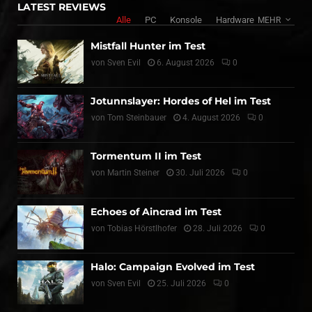
LATEST REVIEWS
Alle
PC
Konsole
Hardware
MEHR
Mistfall Hunter im Test
von
Sven Evil
6. August 2026
0
Jotunnslayer: Hordes of Hel im Test
von
Tom Steinbauer
4. August 2026
0
Tormentum II im Test
von
Martin Steiner
30. Juli 2026
0
Echoes of Aincrad im Test
von
Tobias Hörstlhofer
28. Juli 2026
0
Halo: Campaign Evolved im Test
von
Sven Evil
25. Juli 2026
0