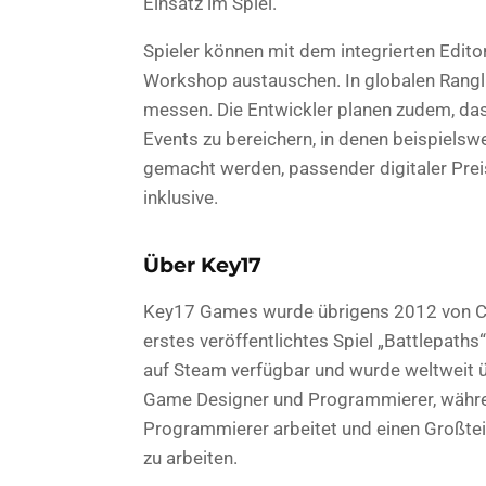
Einsatz im Spiel.
Spieler können mit dem integrierten Edit
Workshop austauschen. In globalen Rangli
messen. Die Entwickler planen zudem, das
Events zu bereichern, in denen beispielswe
gemacht werden, passender digitaler Pre
inklusive.
Über Key17
Key17 Games wurde übrigens 2012 von Chr
erstes veröffentlichtes Spiel „Battlepaths
auf Steam verfügbar und wurde weltweit üb
Game Designer und Programmierer, währen
Programmierer arbeitet und einen Großteil
zu arbeiten.