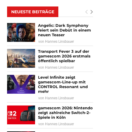
NEUESTE BEITRÄGE
Angelic: Dark Symphony
feiert sein Debüt in einem
neuen Teaser
von
Hannes Linsbauer
Transport Fever 3 auf der
gamescom 2026 erstmals
öffentlich spielbar
von
Hannes Linsbauer
Level Infinite zeigt
gamescom-Line-up mit
CONTROL Resonant und
mehr
von
Hannes Linsbauer
gamescom 2026: Nintendo
zeigt zahlreiche Switch-2-
Spiele in Köln
von
Hannes Linsbauer