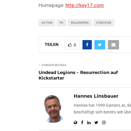
Homepage:
http://key17.com
ACTION
PC
ROLLENSPIEL
STRATEGIE
TEILEN
0
VORIGER BEITRAG
Undead Legions – Resurrection auf
Kickstarter
Hannes Linsbauer
Hannes hat 1999 Gamers.at, das
beschäftigt sich bereits seit 