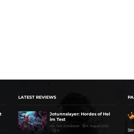
LATEST REVIEWS
PA
t
Jotunnslayer: Hordes of Hel
im Test
von
Tom Steinbauer
4. August 2026
Sim
0