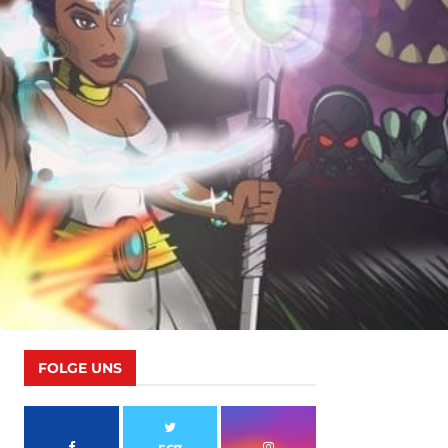
FOLGE UNS