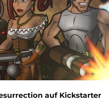
surrection auf Kickstarter