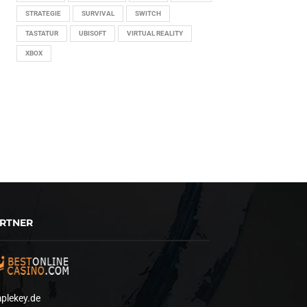
STRATEGIE
SURVIVAL
SWITCH
TASTATUR
UBISOFT
VIRTUAL REALITY
XBOX
RTNER
plekey.de