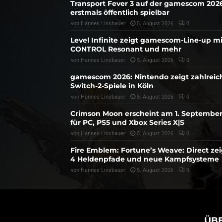
Transport Fever 3 auf der gamescom 202
erstmals öffentlich spielbar
von
Hannes Linsbauer
5. August 2026
0
Level Infinite zeigt gamescom-Line-up mi
CONTROL Resonant und mehr
von
Hannes Linsbauer
5. August 2026
0
gamescom 2026: Nintendo zeigt zahlreic
Switch-2-Spiele in Köln
von
Hannes Linsbauer
5. August 2026
0
Crimson Moon erscheint am 1. Septembe
für PC, PS5 und Xbox Series X|S
von
Hannes Linsbauer
5. August 2026
0
Fire Emblem: Fortune’s Weave: Direct zei
4 Heldenpfade und neue Kampfsysteme
von
Hannes Linsbauer
5. August 2026
0
ÜB