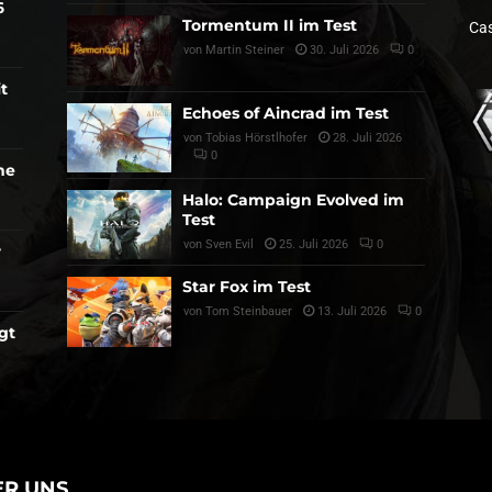
6
Tormentum II im Test
Cas
von
Martin Steiner
30. Juli 2026
0
t
Echoes of Aincrad im Test
von
Tobias Hörstlhofer
28. Juli 2026
0
he
Halo: Campaign Evolved im
Test
von
Sven Evil
25. Juli 2026
0
r
Star Fox im Test
von
Tom Steinbauer
13. Juli 2026
0
gt
ER UNS