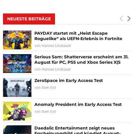
NEUESTE BEITRÄGE
PAYDAY startet mit „Heist Escape
Roguelike“ als UEFN-Erlebnis in Fortnite
von
Hannes Linsbauer
Serious Sam: Shatterverse erscheint am 31.
August für PC, PS5 und Xbox Series X|S
von
Hannes Linsbauer
ZeroSpace im Early Access Test
von
Sven Evil
Anomaly President im Early Access Test
von
Sven Evil
Daedalic Entertainment zeigt neues
Erscheinungsbild und kündigt August-