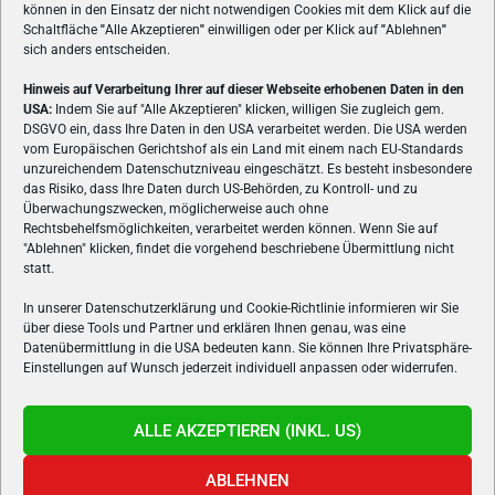
können in den Einsatz der nicht notwendigen Cookies mit dem Klick auf die
Schaltfläche
"
Alle Akzeptieren
"
einwilligen oder per Klick auf
"
Ablehnen
"
sich anders entscheiden.
Hinweis auf Verarbeitung Ihrer auf dieser Webseite erhobenen Daten in den
USA:
Indem Sie auf "Alle Akzeptieren" klicken, willigen Sie zugleich gem.
ÜBER UNS
DSGVO ein, dass Ihre Daten in den USA verarbeitet werden. Die USA werden
vom Europäischen Gerichtshof als ein Land mit einem nach EU-Standards
VON GAMERN, FÜR GAMER! Gamers.at ist das älteste Online-
unzureichendem Datenschutzniveau eingeschätzt. Es besteht insbesondere
Spielemagazin Österreichs und bringt täglich aktuelle News,
das Risiko, dass Ihre Daten durch US-Behörden, zu Kontroll- und zu
Reviews und Videos zu PC- und Konsolenspielen, Gaming-
Überwachungszwecken, möglicherweise auch ohne
Rechtsbehelfsmöglichkeiten, verarbeitet werden können. Wenn Sie auf
Hardware und aus der Welt des e-Sport's.
"Ablehnen" klicken, findet die vorgehend beschriebene Übermittlung nicht
statt.
Schreib uns:
redaktion@gamers.at
In unserer Datenschutzerklärung und Cookie-Richtlinie informieren wir Sie
über diese Tools und Partner und erklären Ihnen genau, was eine
FOLGE UNS
Datenübermittlung in die USA bedeuten kann. Sie können Ihre Privatsphäre-
Einstellungen auf Wunsch jederzeit individuell anpassen oder widerrufen.
ALLE AKZEPTIEREN (INKL. US)
ABLEHNEN