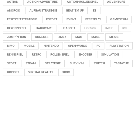
ACTION
ACTION-ADVENTURE
ACTION-ROLLENSPIEL
ADVENTURE
ANDROID
AUFBAUSTRATEGIE
BEAT 'EM UP
E3
ECHTZEITSTRATEGIE
ESPORT
EVENT
FREE2PLAY
GAMESCOM
GEWINNSPIEL
HARDWARE
HEADSET
HORROR
INDIE
IOS
JUMP 'N' RUN
KONSOLE
LINUX
MAC
MAUS
MESSE
MMO
MOBILE
NINTENDO
OPEN-WORLD
PC
PLAYSTATION
RENNSPIEL
RETRO
ROLLENSPIEL
SHOOTER
SIMULATION
SPORT
STEAM
STRATEGIE
SURVIVAL
SWITCH
TASTATUR
UBISOFT
VIRTUAL REALITY
XBOX