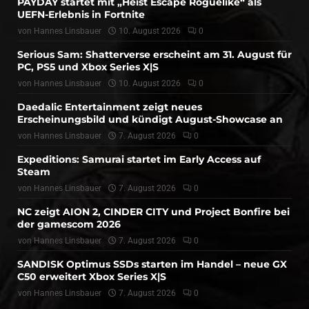
PAYDAY startet mit „Heist Escape Roguelike“ als
UEFN-Erlebnis in Fortnite
von
Hannes Linsbauer
10. August 2026
0
Serious Sam: Shatterverse erscheint am 31. August für
PC, PS5 und Xbox Series X|S
von
Hannes Linsbauer
10. August 2026
0
Daedalic Entertainment zeigt neues
Erscheinungsbild und kündigt August-Showcase an
von
Hannes Linsbauer
7. August 2026
0
Expeditions: Samurai startet im Early Access auf
Steam
von
Hannes Linsbauer
7. August 2026
0
NC zeigt AION 2, CINDER CITY und Project Bonfire bei
der gamescom 2026
von
Hannes Linsbauer
7. August 2026
0
SANDISK Optimus SSDs starten im Handel – neue GX
C50 erweitert Xbox Series X|S
von
Hannes Linsbauer
7. August 2026
0