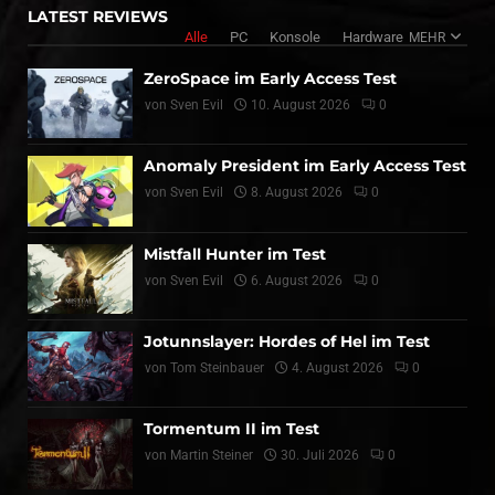
LATEST REVIEWS
Alle
PC
Konsole
Hardware
MEHR
ZeroSpace im Early Access Test
von
Sven Evil
10. August 2026
0
Anomaly President im Early Access Test
von
Sven Evil
8. August 2026
0
Mistfall Hunter im Test
von
Sven Evil
6. August 2026
0
Jotunnslayer: Hordes of Hel im Test
von
Tom Steinbauer
4. August 2026
0
Tormentum II im Test
von
Martin Steiner
30. Juli 2026
0