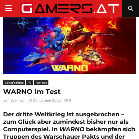
PRIMARY
MENU
Editor's Picks
PC
Reviews
WARNO im Test
von
Sven Evil
27. Jänner 2022
0
Der dritte Weltkrieg ist ausgebrochen –
zum Glück aber zumindest bisher nur als
Computerspiel. In
WARNO
bekämpfen sich
Truppen des Warschauer Pakts und der