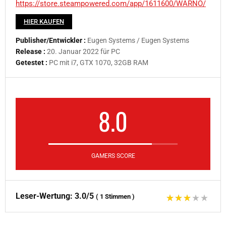
https://store.steampowered.com/app/1611600/WARNO/
HIER KAUFEN
Publisher/Entwickler :
Eugen Systems / Eugen Systems
Release :
20. Januar 2022 für PC
Getestet :
PC mit i7, GTX 1070, 32GB RAM
8.0
GAMERS SCORE
Leser-Wertung:
3.0/5
(
1
Stimmen
)