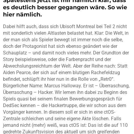
Spätestens jetzt ist mir nämlich klar, dass
es deutlich besser gegangen wäre. So wie
hier nämlich.
Dabei hilft auch, dass sich Ubisoft Montreal bei Teil 2 nicht
mit sonderlich vielen Altlasten belastet hat. Klar: Die Welt, in
der man sich als Spieler bewegt ist immer noch die selbe,
doch der Protagonist hat sich ebenso geändert wie der
Schauplatz – und damit noch vieles mehr. Der Grundton der
Story beispielsweise, oder die Farbenpracht und der
Abwechslungsreichtum der Welt. Aber der Reihe nach: Statt
Aiden Pearce, der sich auf einem blutigen Rachefeldzug
befindet, schlüpft ihr hier nun in die Rolle von „Retr0“.
Bürgerlicher Name: Marcus Halloway. Er ist – Überraschung,
Überraschung – Hacker. Wir lernen ihn dabei zu Beginn des
Spiels quasi bei seinem finalen Bewerbungsgespräch für
DedSec kennen – die Hackertruppe, die wir schon aus dem
Vorgänger kennen. In diesem soll er sich in eine ctOS-
Zentrale schleichen und seine eigene Akte löschen. Falls
jemand nicht (mehr) weiß, was ctOS ist: Das ist die auf 110
gedrehte Zukunftsvision des aktuell um sich greifenden