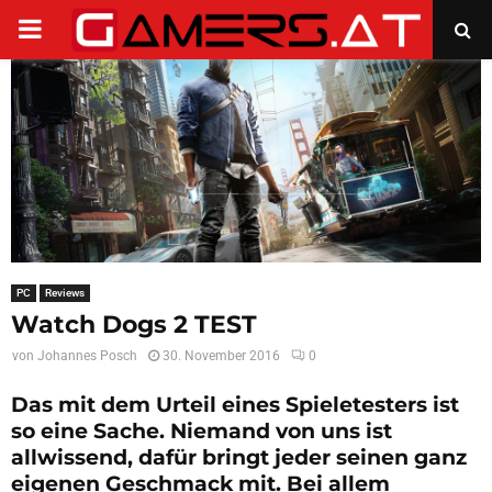
PRIMARY
MENU
PC
Reviews
Watch Dogs 2 TEST
von
Johannes Posch
30. November 2016
0
Das mit dem Urteil eines Spieletesters ist
so eine Sache. Niemand von uns ist
allwissend, dafür bringt jeder seinen ganz
eigenen Geschmack mit. Bei allem