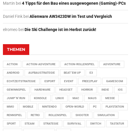
Martin
bei
4 Tipps für den Bau eines ausgewogenen (Gaming)-PCs
Daniel Fink
bei
Alienware AW3423DW im Test und Vergleich
elromeo
bei
Die Ski Challenge ist im Herbst zurück!
THEMEN
ACTION
ACTION-ADVENTURE
ACTION-ROLLENSPIEL
ADVENTURE
ANDROID
AUFBAUSTRATEGIE
BEAT 'EM UP
E3
ECHTZEITSTRATEGIE
ESPORT
EVENT
FREE2PLAY
GAMESCOM
GEWINNSPIEL
HARDWARE
HEADSET
HORROR
INDIE
IOS
JUMP 'N' RUN
KONSOLE
LINUX
MAC
MAUS
MESSE
MMO
MOBILE
NINTENDO
OPEN-WORLD
PC
PLAYSTATION
RENNSPIEL
RETRO
ROLLENSPIEL
SHOOTER
SIMULATION
SPORT
STEAM
STRATEGIE
SURVIVAL
SWITCH
TASTATUR