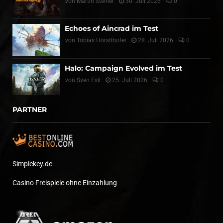
von
Martin Steiner
30. Juli 2026
0
Echoes of Aincrad im Test
von
Tobias Hörstlhofer
28. Juli 2026
0
Halo: Campaign Evolved im Test
von
Sven Evil
25. Juli 2026
0
PARTNER
Simplekey.de
Casino Freispiele ohne Einzahlung