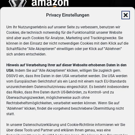
Privacy Einstellungen
Um Ihr Nutzungserlebnis auf unserer Seite zu verbessern, benutzen wir
Cookies, die technisch notwendig für die Funktionalität unserer Website
sind aber auch Cookies für Analyse-, Marketing und Trackingzwecke. Sie
können in den Einsatz der nicht notwendigen Cookies mit dem Klick auf die
Schaltfläche
"
Alle Akzeptieren
"
einwilligen oder per Klick auf
"
Ablehnen
"
sich anders entscheiden.
Hinweis auf Verarbeitung Ihrer auf dieser Webseite erhobenen Daten in den
USA:
Indem Sie auf "Alle Akzeptieren" klicken, willigen Sie zugleich gem.
ÜBER UNS
DSGVO ein, dass Ihre Daten in den USA verarbeitet werden. Die USA werden
vom Europäischen Gerichtshof als ein Land mit einem nach EU-Standards
VON GAMERN, FÜR GAMER! Gamers.at ist das älteste Online-
unzureichendem Datenschutzniveau eingeschätzt. Es besteht insbesondere
Spielemagazin Österreichs und bringt täglich aktuelle News,
das Risiko, dass Ihre Daten durch US-Behörden, zu Kontroll- und zu
Reviews und Videos zu PC- und Konsolenspielen, Gaming-
Überwachungszwecken, möglicherweise auch ohne
Hardware und aus der Welt des e-Sport's.
Rechtsbehelfsmöglichkeiten, verarbeitet werden können. Wenn Sie auf
"Ablehnen" klicken, findet die vorgehend beschriebene Übermittlung nicht
Schreib uns:
redaktion@gamers.at
statt.
In unserer Datenschutzerklärung und Cookie-Richtlinie informieren wir Sie
über diese Tools und Partner und erklären Ihnen genau, was eine
FOLGE UNS