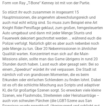
Form von Ray „T-Bone“ Kenney ist mit von der Partie.
So stürzt ihr euch zusammen in insgesamt 15
Hauptmissionen, die angenehm abwechslungsreich und
auch mal echt witzig sind. So muss zum Beispiel eine Art
Knight Rider-Persiflage geklaut, zum großen, ferngesteuerten
Auto umgebaut und dann mit jeder Menge Stunts und
Feuerwerk dekoriert geschrottet werden … während euch die
Polizei verfolgt. Natürlich gibt es aber auch nebenbei noch
jede Menge zu tun. Über 20 Nebenmissionen in ähnlicher
Qualität warten. Konzentriert man sich auf die Main-
Missions allein, sollte man das Game übrigens in rund 20
Stunden durch haben. Lasst euch aber gesagt sein: Bei so
einem „Speedrun“ würdet ihr viel verpassen. Die Stadt ist
nämlich voll von grandiosen Momenten, die es beim
Erkunden oder einfachen Schlendern zu finden lohnt. Dabei
ist es oft die schlichte Mischung aus Scripts und adaptiver
KI, die für großartige Szenen sorgt. So erwecken viele kleine
Szenen, wie Flashmobs, Streitereien oder Heiratsanträge –
auch von schwulen Pärchen (die LGBT-Szene aus San
Francisco wurde respektvoll, überzeugend und schlicht gut