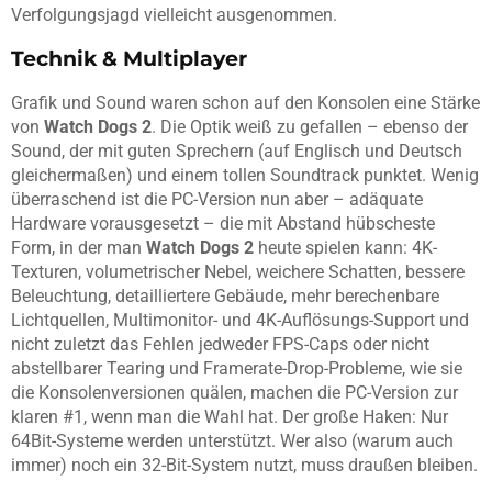
Verfolgungsjagd vielleicht ausgenommen.
Technik & Multiplayer
Grafik und Sound waren schon auf den Konsolen eine Stärke
von
Watch Dogs 2
. Die Optik weiß zu gefallen – ebenso der
Sound, der mit guten Sprechern (auf Englisch und Deutsch
gleichermaßen) und einem tollen Soundtrack punktet. Wenig
überraschend ist die PC-Version nun aber – adäquate
Hardware vorausgesetzt – die mit Abstand hübscheste
Form, in der man
Watch Dogs 2
heute spielen kann: 4K-
Texturen, volumetrischer Nebel, weichere Schatten, bessere
Beleuchtung, detailliertere Gebäude, mehr berechenbare
Lichtquellen, Multimonitor- und 4K-Auflösungs-Support und
nicht zuletzt das Fehlen jedweder FPS-Caps oder nicht
abstellbarer Tearing und Framerate-Drop-Probleme, wie sie
die Konsolenversionen quälen, machen die PC-Version zur
klaren #1, wenn man die Wahl hat. Der große Haken: Nur
64Bit-Systeme werden unterstützt. Wer also (warum auch
immer) noch ein 32-Bit-System nutzt, muss draußen bleiben.